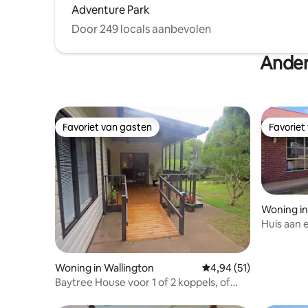
Adventure Park
Door 249 locals aanbevolen
Ander
Favoriet van gasten
Favoriet
Favoriet van gasten
Favoriet
Woning in
Huis aan
Woning in Wallington
Gemiddelde beoordelin
4,94 (51)
Baytree House voor 1 of 2 koppels, of
kleine familie