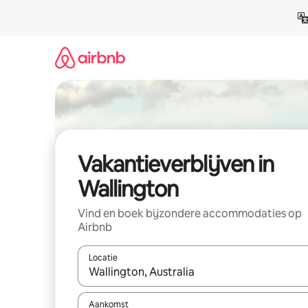
Ga
direct
naar
inhoud
Vakantieverblijven in
Wallington
Vind en boek bijzondere accommodaties op
Airbnb
Locatie
Wanneer er resultaten beschikbaar zijn, maak je 
Aankomst