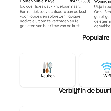
Houten huisje in Rye
Gemiddelde beoordeling
4,99 (589)
Woning in
Iquique Hideaway - Privébaan naar
Uitje in e
Ocean Beach
Een rustiek toevluchtsoord aan de kust
Onze Bea
voor koppels en soloreizen. Iquique
gezellige
nodigt je uit om te vertragen en te
gelegen i
genieten van het ritme van de kust.
gemakkeli
Creatief, op maat gemaakt design met
Beach. Ee
handgemaakte houten meubels Een
en vriend
Populaire
comfortabel kingsize bed, met
genieten 
hoogwaardig beddengoed Privétoegang
ons huis h
via een poort tot een ongerept, rustig
bieden om
oceaanstrand Prachtig uitzicht op de
aangenaam verbli
kust en zonsondergangen vanaf de bank
comfortab
van drijfhout Ontspannen terras in de
een dagbed. Gelegen op h
open lucht, genesteld tussen inheemse
Estate is
kustbomen Slechts 5 minuten rijden
rit/wande
Keuken
Wifi
naar de plaatselijke warmwaterbronnen
strandpad
Op een korte wandeling van lokale cafés
winkels,r
en eetgelegenheden
centrum 
Verblijf in de bu