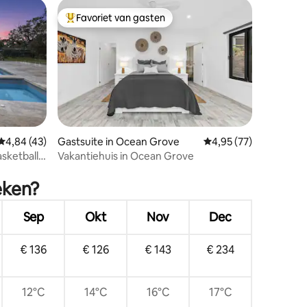
Favoriet van gasten
Topfavoriet van gasten
Gemiddelde beoordeling van 4,84 op 5, 43 recensies
4,84 (43)
Gastsuite in Ocean Grove
Gemiddelde beoordelin
4,95 (77)
sketball,
Vakantiehuis in Ocean Grove
ecensies
eken?
Sep
Okt
Nov
Dec
€ 136
€ 126
€ 143
€ 234
12°C
14°C
16°C
17°C