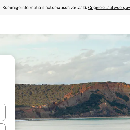
Sommige informatie is automatisch vertaald. 
Originele taal weerge
een keuze met je de pijltjestoetsen omhoog en omlaag, óf door te tikk