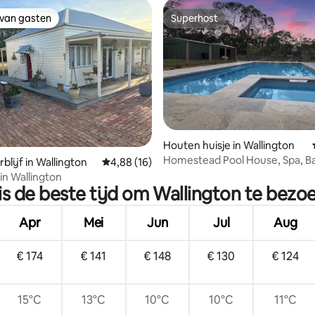
 van gasten
Superhost
 van gasten
Superhost
Houten huisje in Wallington
g van 4,89 op 5, 99 recensies
Homestead Pool House, Spa, Ba
blijf in Wallington
Gemiddelde beoordeling van 4,88 op 5, 16 r
4,88 (16)
Verwarmd Zwembad
 in Wallington
is de beste tijd om Wallington te bezo
Apr
Mei
Jun
Jul
Aug
€ 174
€ 141
€ 148
€ 130
€ 124
15°C
13°C
10°C
10°C
11°C