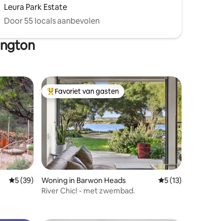
Leura Park Estate
Door 55 locals aanbevolen
ington
Favoriet van gasten
Topfavoriet van gasten
ecensies
Gemiddelde beoordeling van 5 op 5, 39 recensies
5 (39)
Woning in Barwon Heads
Gemiddelde beoord
5 (13)
River Chic! - met zwembad.