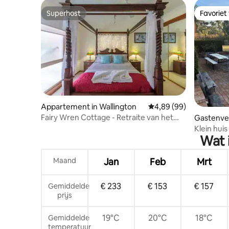
Superhost
Favoriet
Superhost
Favoriet
Appartement in Wallington
Gemiddelde beoordelin
4,89 (99)
Fairy Wren Cottage - Retraite van het
Gastenver
platteland naar de kust
Klein huis
Wat 
Maand
Jan
Feb
Mrt
€ 233
€ 153
€ 157
Gemiddelde
prijs
19°C
20°C
18°C
Gemiddelde
temperatuur