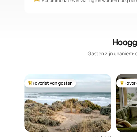
Accommodaties in Wallington worden hoog beoo
Hoogge
Gasten zijn unaniem:
Favoriet van gasten
Favor
Topfavoriet van gasten
Topfavor