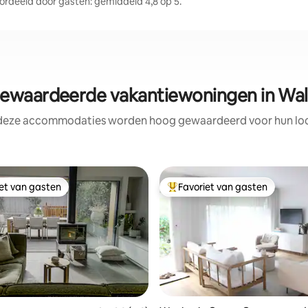
rdeeld door gasten: gemiddeld 4,8 op 5.
waardeerde vakantiewoningen in Wal
 deze accommodaties worden hoog gewaardeerd voor hun loca
iet van gasten
Favoriet van gasten
iet van gasten
Topfavoriet van gasten