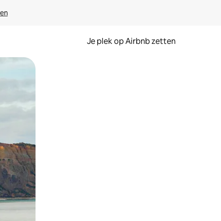
ven
Je plek op Airbnb zetten
en of swipen.