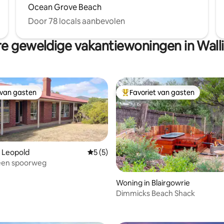
Ocean Grove Beach
Door 78 locals aanbevolen
e geweldige vakantiewoningen in Wall
 van gasten
Favoriet van gasten
 van gasten
Topfavoriet van gasten
 Leopold
Gemiddelde beoordeling van 5 op 5, 5 r
5 (5)
 een spoorweg
Woning in Blairgowrie
Dimmicks Beach Shack
g van 4,94 op 5, 51 recensies