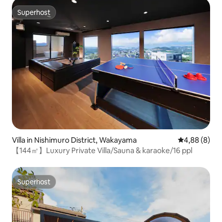
Superhost
Superhost
Villa in Nishimuro District, Wakayama
Gemiddelde b
4,88 (8)
【144㎡】Luxury Private Villa/Sauna & karaoke/16 ppl
Superhost
Superhost