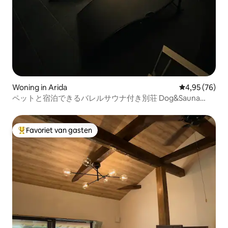
Woning in Arida
Gemiddelde be
4,95 (76)
ペットと宿泊できるバレルサウナ付き別荘 Dog&Sauna
house 570
Favoriet van gasten
Topfavoriet van gasten