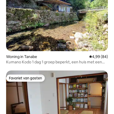
Woning in Tanabe
Gemiddelde be
4,99 (84)
Kumano Kodo 1 dag 1 groep beperkt, een huis met een
mooie beek die voor de overnachting stroomt
Favoriet van gasten
Favoriet van gasten