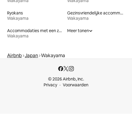
Wakayama
Wakayama
Ryokans
Gezinsvriendelijke accommodaties
Wakayama
Wakayama
Accommodaties met een zwembad
Meer tonen
Wakayama
Airbnb
Japan
Wakayama
© 2026 Airbnb, Inc.
Privacy
Voorwaarden