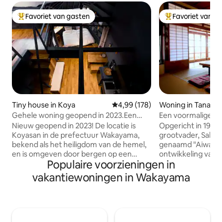
Favoriet van gasten
Favoriet van g
Topfavoriet van gasten
Topfavoriet van 
Tiny house in Koya
Gemiddelde beoordeling van 4,9
4,99 (178)
Woning in Tanabe
Gehele woning geopend in 2023.Een
Een voormalige R
volledig privéplek om te verblijven in de
Kumano Kodo op d
Nieuw geopend in 2023! De locatie is
Opgericht in 1957,
bergen./Sanro
Wakayama en Kojo 
Koyasan in de prefectuur Wakayama,
grootvader, Sakaic
personen.Ruime to
bekend als het heiligdom van de hemel,
genaamd "Aiwaso" 
en baden
en is omgeven door bergen op een
ontwikkeling van T
Populaire voorzieningen in
hoogte van ongeveer 900 meter, en de
Wakayama Prefec
hele stad staat ook op de
geschiedenis en tr
vakantiewoningen in Wakayama
Werelderfgoedlijst. Na meer dan 10 jaar
'Hiroko', mijn klei
ervaring met het runnen van een
gerestaureerd en geop
gastenverblijf in Koyasan Guesthouse
aan de ruïnes van 
(Koyasan Guesthouse Koku), begon ik
Uenoyama, deze h
mijn eerste gebouw in Koyasan te
Japans huis met v