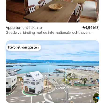
Appartement in Kainan
Gemiddelde be
4,94 (63)
Goede verbinding met de internationale luchthaven
Kansai, Shirahama en Kumano. Ongeveer 5 minuten
lopen van het JR Kainan-station. Een guesthouse waar u
kunt reizen alsof u er woont
Favoriet van gasten
Favoriet van gasten