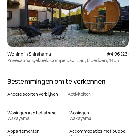
Woning in Shirahama
Gemiddelde be
4,96 (23)
Privésauna, gekoeld dompelbad, tuin, 6 bedden, 14pp
Bestemmingen om te verkennen
Andere soorten verblijven
Activiteiten
Woningen aan het strand
Woningen
Wakayama
Wakayama
Appartementen
Accommodaties met bubbelbad