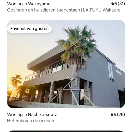
Woning in Wakayama
Gemiddeld
5 (31)
Gezinnen en huisdieren toegestaan | LA.FUKU Wakaura /
90 minuten van Osaka
Favoriet van gasten
Favoriet van gasten
Woning in Nachikatsuura
Gemiddelde
5 (26)
Het huis van de oceaan