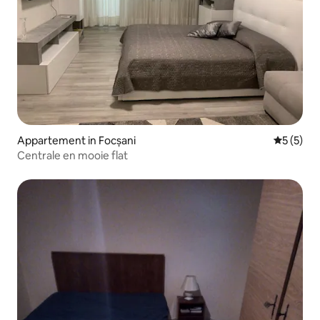
Appartement in Focșani
Gemiddeld
5 (5)
Centrale en mooie flat