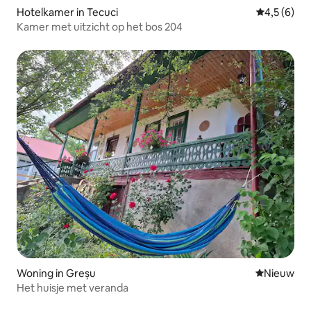
Hotelkamer in Tecuci
Gemiddelde 
4,5 (6)
Kamer met uitzicht op het bos 204
Woning in Greșu
Nieuwe ac
Nieuw
Het huisje met veranda