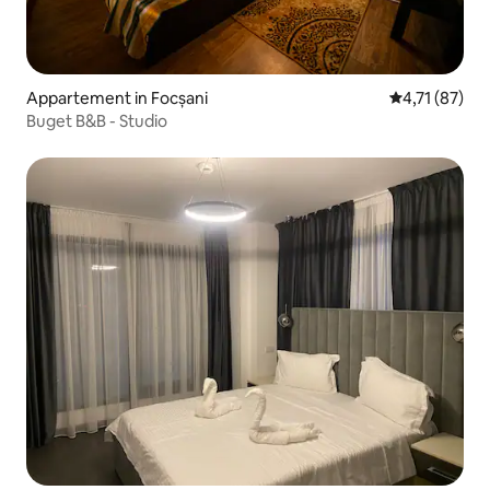
Appartement in Focșani
Gemiddelde b
4,71 (87)
Buget B&B - Studio