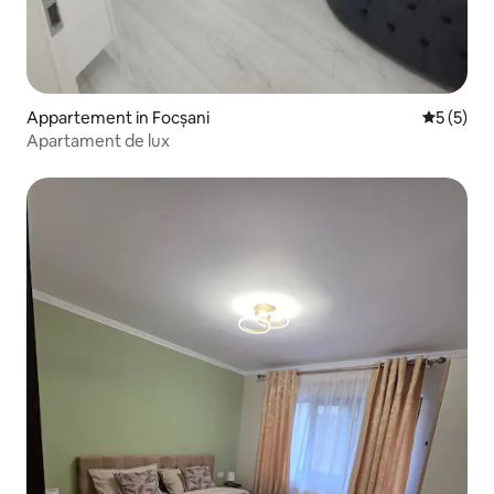
Appartement in Focșani
Gemiddeld
5 (5)
Apartament de lux