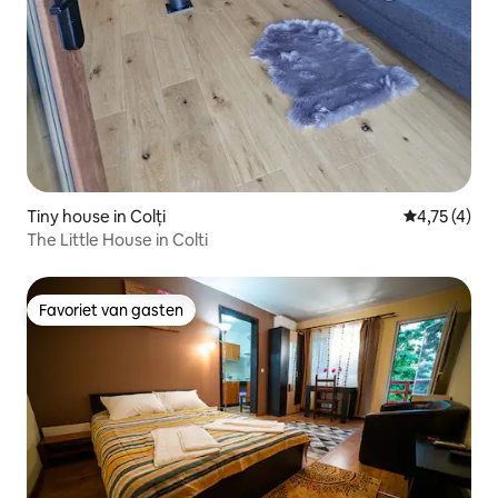
Tiny house in Colți
Gemiddelde 
4,75 (4)
The Little House in Colti
Favoriet van gasten
Favoriet van gasten