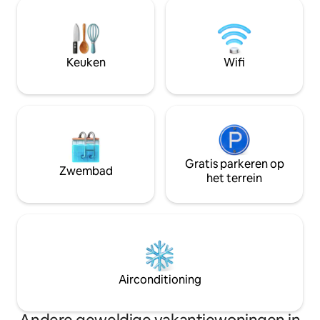
toiletruimte ● 2x balkons met uitzicht
natuurreservaat (3
op ons charmante stadje Het
of wandelen in de
appartement ligt op slechts 5 minuten
Wij bieden je twee
rijden van de belangrijkste stad Focșani
en is ook verbonden met de bus naar
Keuken
Wifi
het stadscentrum. Winkels 2 minuten
lopen Voel je vrij om je direct thuis te
voelen!
Gratis parkeren op
Zwembad
het terrein
Airconditioning