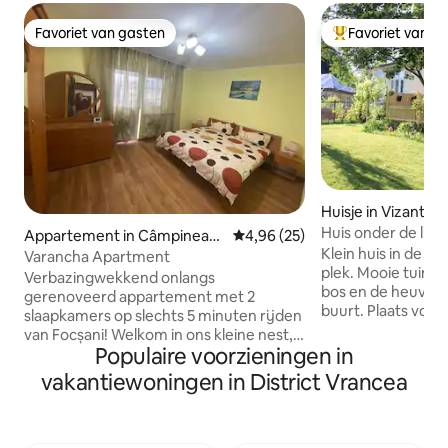
Favoriet van gasten
Favoriet van g
Favoriet van gasten
Topfavoriet van 
Huisje in Vizantea-
Huis onder de li
Appartement in Câmpinean
Gemiddelde beoordeling van 4,
4,96 (25)
Klein huis in de K
ca
Varancha Apartment
plek. Mooie tuin. P
Verbazingwekkend onlangs
bos en de heuvels. 
gerenoveerd appartement met 2
buurt. Plaats voor kinderen in de
slaapkamers op slechts 5 minuten rijden
achtertuin met sc
van Focșani! Welkom in ons kleine nest,
huis, rodelbaan. S
Populaire voorzieningen in
dat plaats biedt aan maximaal 5
schilderen in het 
personen, met de volgende kamers : ●
vakantiewoningen in District Vrancea
Gratis koffie, th
2x tweepersoonsslaapkamers ● 1x
honing. Attracties
keuken met eethoek ● 1x Enorme
klooster (5 km), V
Woonkamer ● 1x badkamer + extra
Soveja-mausoleum