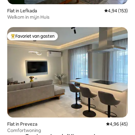
Flat in Lefkada
Gemiddelde beo
4,94 (153)
Welkom in mijn Huis
Favoriet van gasten
Topfavoriet van gasten
Flat in Preveza
Gemiddelde be
4,96 (45)
Comfortwoning