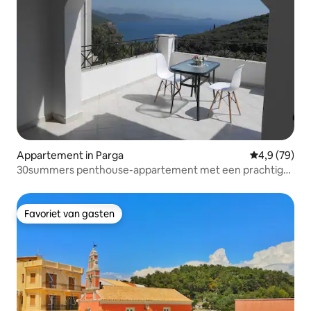
Appartement in Parga
Gemiddelde b
4,9 (79)
30summers penthouse-appartement met een prachtig
uitzicht
Favoriet van gasten
Favoriet van gasten