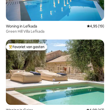
Woning in Lefkada
Gemiddelde be
4,95 (19)
Green Hill Villa Lefkada
Favoriet van gasten
Topfavoriet van gasten