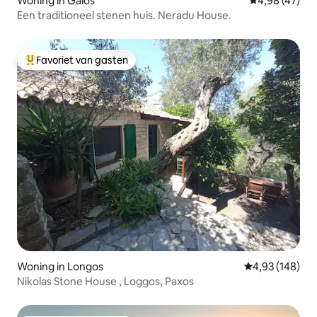
Woning in Gaios
Gemiddelde be
4,98 (47)
Een traditioneel stenen huis. Neradu House.
Favoriet van gasten
Topfavoriet van gasten
Woning in Longos
Gemiddelde beo
4,93 (148)
Nikolas Stone House , Loggos, Paxos