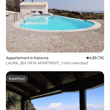
Appartement in Katouna
Gemiddelde be
4,89 (76)
LAURA_SEA VIEW APARTMENT_1 met zwembad
Superhost
Superhost