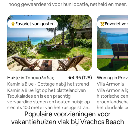
hoog gewaardeerd voor hun locatie, netheid en meer.
Favoriet van gasten
Favoriet van g
Topfavoriet van gasten
Topfavoriet van 
Huisje in Τσουκαλάδες
Gemiddelde beoordeling van 4,9
4,96 (128)
Woning in Prevez
Kaminia Blue - Cottage nabij het strand
Villa Armonia
Kaminia Blue ligt op het platteland van
Villa Armonia ligt 
Tsoukalades en is een prachtig
historische centr
vervaardigd stenen en houten huisje op
groen landschap, m
slechts 100 meter van het rustige strand
het de ideale bes
Populaire voorzieningen voor
van Kaminia. Dit charmante
autonomie, terwijl
toevluchtsoord biedt plaats aan
en tegelijkertijd g
vakantiehuizen vlak bij Vrachos Beach
maximaal vijf gasten, met twee
neoklassieke ruim
slaapkamers, een gezellige slaapbank,
privézwembad, pa