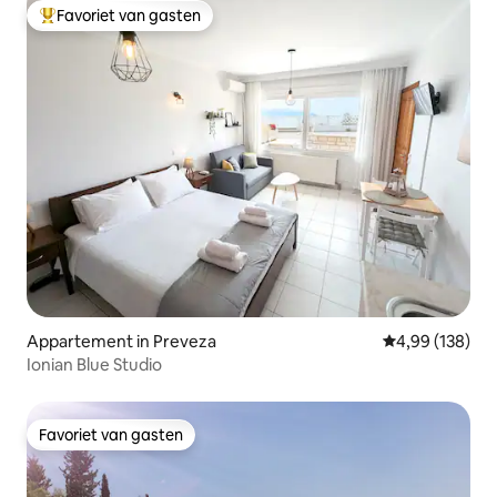
Favoriet van gasten
Topfavoriet van gasten
Appartement in Preveza
Gemiddelde beo
4,99 (138)
Ionian Blue Studio
Favoriet van gasten
Favoriet van gasten