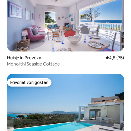
Huisje in Preveza
Gemiddelde b
4,8 (75)
Monolithi Seaside Cottage
Favoriet van gasten
Favoriet van gasten