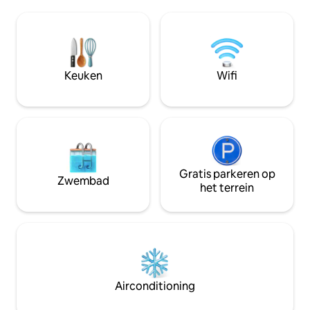
een volledig uitgeruste keuken en een
voorzieningen die
ruime badkamer. Gasten waarderen de
je absoluut comfor
buitendouche, barbecue en weelderige
Bovendien kunt u h
tuin die de sfeer verbetert. Word
andere maaltijd d
wakker met een adembenemend
aangezien het over
uitzicht op de zee en de zonsopgang,
voorzieningen bes
Keuken
Wifi
evenals de prachtige stranden van Agios
heeft.
Ioannis en Myloi.
Gratis parkeren op
Zwembad
het terrein
Airconditioning