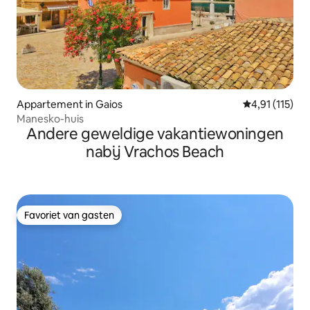
Appartement in Gaios
Gemiddelde be
4,91 (115)
Manesko-huis
Andere geweldige vakantiewoningen
nabij Vrachos Beach
Favoriet van gasten
Favoriet van gasten