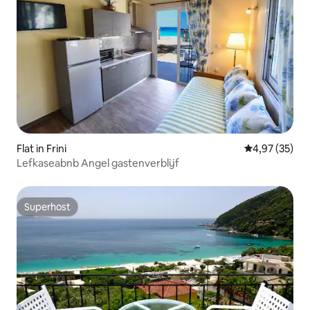
Flat in Frini
Gemiddelde be
4,97 (35)
Lefkaseabnb Angel gastenverblijf
Superhost
Superhost