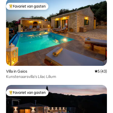
Favoriet van gasten
Topfavoriet van gasten
Villa in Gaios
Gemiddelde
5 (43)
Kunstenaarsvilla's Lilac Lilium
Favoriet van gasten
Topfavoriet van gasten