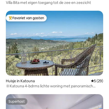
Villa Bita met eigen toegang tot de zee en zeezicht
Favoriet van gasten
Topfavoriet van gasten
Huisje in Katouna
Gemiddelde
5 (29)
☼Katouna 4-bdrms lichte woning met panoramisch
uitzicht ☼
Superhost
Superhost