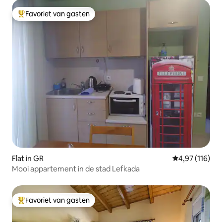
Favoriet van gasten
Topfavoriet van gasten
Flat in GR
Gemiddelde beo
4,97 (116)
Mooi appartement in de stad Lefkada
Favoriet van gasten
Topfavoriet van gasten