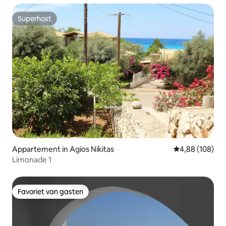
Superhost
Superhost
Appartement in Agios Nikitas
Gemiddelde beo
4,88 (108)
Limonade 1
Favoriet van gasten
Favoriet van gasten