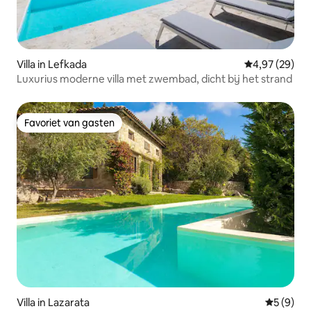
Villa in Lefkada
Gemiddelde be
4,97 (29)
Luxurius moderne villa met zwembad, dicht bij het strand
Favoriet van gasten
Favoriet van gasten
Villa in Lazarata
Gemiddeld
5 (9)