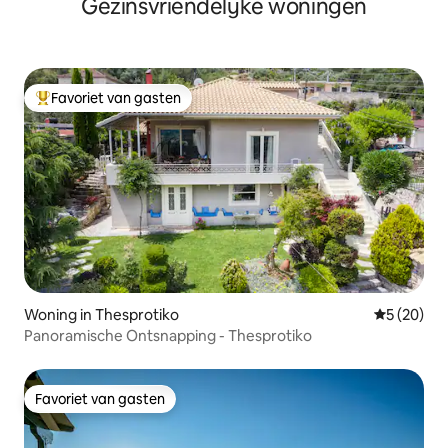
Gezinsvriendelijke woningen
Favoriet van gasten
Topfavoriet van gasten
Woning in Thesprotiko
Gemiddelde
5 (20)
Panoramische Ontsnapping - Thesprotiko
Favoriet van gasten
Favoriet van gasten