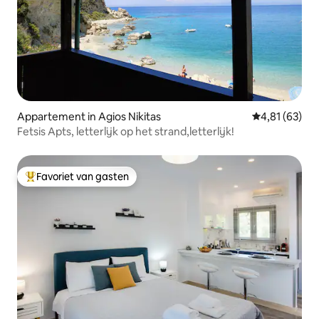
Appartement in Agios Nikitas
Gemiddelde be
4,81 (63)
Fetsis Apts, letterlijk op het strand,letterlijk!
Favoriet van gasten
Topfavoriet van gasten