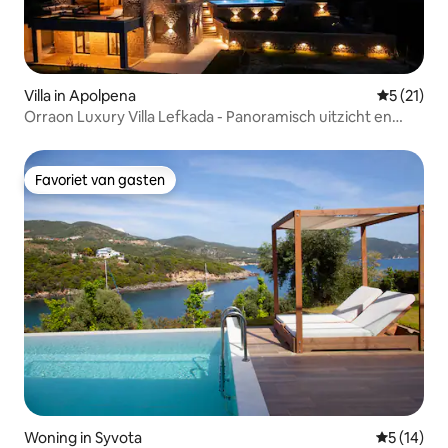
Villa in Apolpena
Gemiddeld
5 (21)
Orraon Luxury Villa Lefkada - Panoramisch uitzicht en
zwembad
Favoriet van gasten
Favoriet van gasten
Woning in Syvota
Gemiddelde
5 (14)