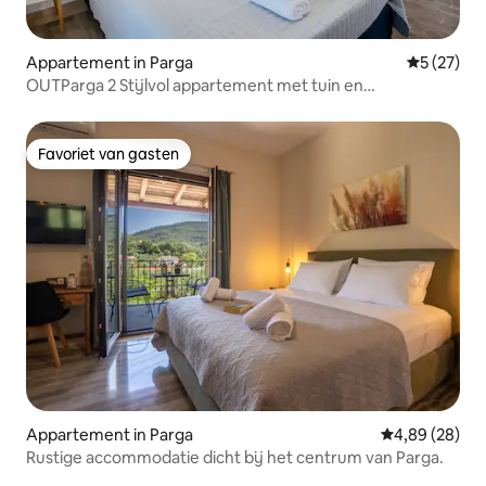
Appartement in Parga
Gemiddelde
5 (27)
OUTParga 2 Stijlvol appartement met tuin en
parkeerplaats
Favoriet van gasten
Favoriet van gasten
Appartement in Parga
Gemiddelde be
4,89 (28)
Rustige accommodatie dicht bij het centrum van Parga.