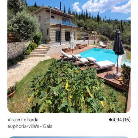
Villa in Lefkada
Gemiddelde be
4,94 (16)
euphoria-villa's - Gaia