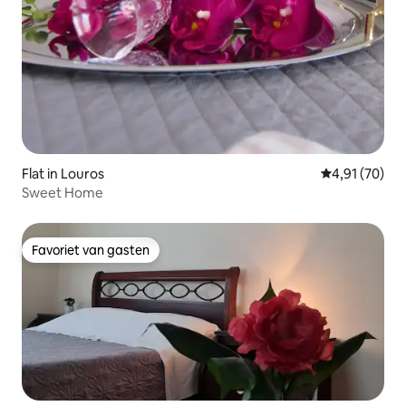
Flat in Louros
Gemiddelde be
4,91 (70)
Sweet Home
Favoriet van gasten
Favoriet van gasten