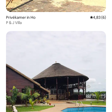
Privékamer in Ho
Gemiddelde b
4,83 (6)
P & J Villa