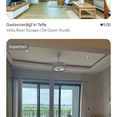
Gastenverblijf in Tefle
Gemiddeld
5 (5)
Volta River Escape | De Dawn Studio
Superhost
Superhost