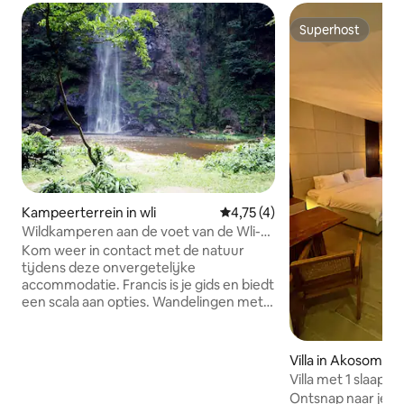
Superhost
Superhost
Kampeerterrein in wli
Gemiddelde beoordeling van 4
4,75 (4)
Wildkamperen aan de voet van de Wli-
watervallen
Kom weer in contact met de natuur
tijdens deze onvergetelijke
accommodatie. Francis is je gids en biedt
een scala aan opties. Wandelingen met
overnachting kamperen naar de
onderste watervallen (30 minuten lopen
elke kant op) of de bovenste watervallen
Villa in Akosombo
(3 uur retour) of de togo ridge loop met
Villa met 1 slaap
beide watervallen (6 uur). Geniet van
bij Lake Club (1 va
Ontsnap naar je p