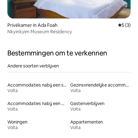
Privékamer in Ada Foah
Gemiddeld
5 (3)
Nkyinkyim Museum Residency
Bestemmingen om te verkennen
Andere soorten verblijven
Accommodaties nabij een strand
Gezinsvriendelijke accommodaties
Volta
Volta
Accommodaties nabij een meer
Gastenverblijven
Volta
Volta
Woningen
Appartementen
Volta
Volta