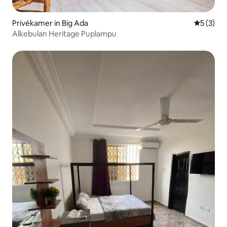
Privékamer in Big Ada
Gemiddeld
5 (3)
Alkebulan Heritage Puplampu