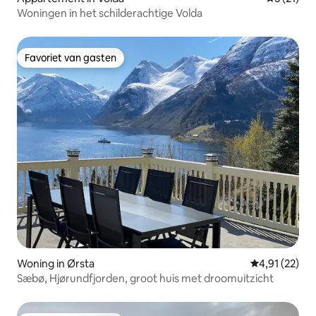
Woningen in het schilderachtige Volda
Favoriet van gasten
Favoriet van gasten
Woning in Ørsta
Gemiddelde be
4,91 (22)
Sæbø, Hjørundfjorden, groot huis met droomuitzicht