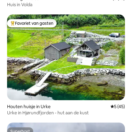
Huis in Volda
Favoriet van gasten
Topfavoriet van gasten
Houten huisje in Urke
Gemiddelde
5 (45)
Urke in Hjørundfjorden - hut aan de kust
Superhost