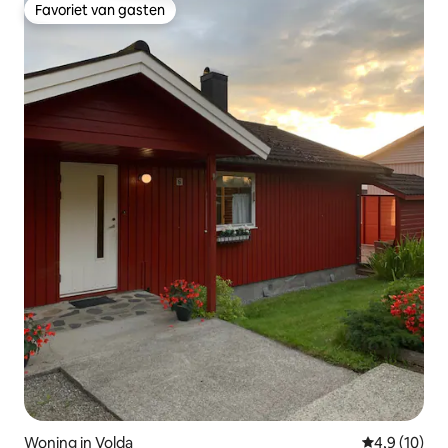
Favoriet van gasten
Favoriet van gasten
Woning in Volda
Gemiddelde b
4,9 (10)