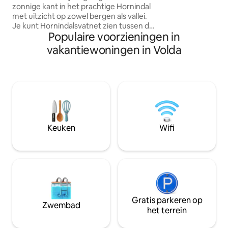
zonnige kant in het prachtige Hornindal
een badkamer, ee
met uitzicht op zowel bergen als vallei.
woonkamer, een 
Je kunt Hornindalsvatnet zien tussen de
gezellige veranda
Populaire voorzieningen in
bergtoppen. De hut heeft een goed
ideaal om te genie
uitgeruste keuken, twee kleinere
de majestueuze Su
vakantiewoningen in Volda
slaapkamers, badkamer met douche en
accommodatie ligt
wasmachine, evenals een gezellige
wandelbestemmin
woonkamer met open haard en prachtig
gemakkelijke toe
uitzicht. Op de flat buiten kun je vuren in
als fjorden. Geleg
de open haard, en nieuw diner buiten. In
Volda University C
de omgeving zijn er geweldige
Kindvriendelijk. Ve
bergwandelingen zoals
verblijf en vrage
Hornindalsrokken, Slogen en Skåla. Er
buren. Welkom!
Keuken
Wifi
zijn ook meer gezinsvriendelijke
wandelingen in de nabije omgeving die
langs de boerderijen en langs de
berghellingen passeren.
Gratis parkeren op
Zwembad
het terrein