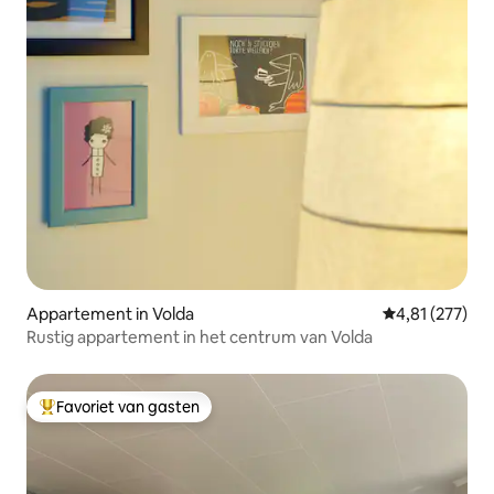
Appartement in Volda
Gemiddelde beo
4,81 (277)
Rustig appartement in het centrum van Volda
Favoriet van gasten
Topfavoriet van gasten