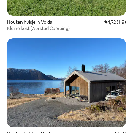
Houten huisje in Volda
Gemiddelde be
4,72 (119)
Kleine kust (Aurstad Camping)