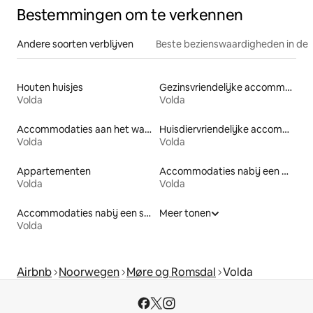
Bestemmingen om te verkennen
Andere soorten verblijven
Beste bezienswaardigheden in de 
Houten huisjes
Gezinsvriendelijke accommodaties
Volda
Volda
Accommodaties aan het water
Huisdiervriendelijke accommodaties
Volda
Volda
Appartementen
Accommodaties nabij een meer
Volda
Volda
Accommodaties nabij een strand
Meer tonen
Volda
Airbnb
Noorwegen
Møre og Romsdal
Volda