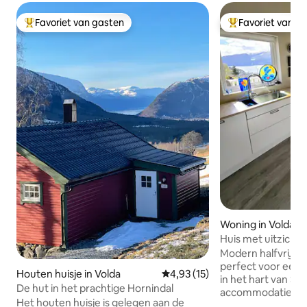
Favoriet van gasten
Favoriet van g
Topfavoriet van gasten
Topfavoriet van 
Woning in Volda
Huis met uitzicht -
Modern halfvrijsta
perfect voor een 
Houten huisje in Volda
Gemiddelde beoordeling van 4,
4,93 (15)
in het hart van Sun
De hut in het prachtige Hornindal
accommodatie stre
Het houten huisje is gelegen aan de
verdiepingen en b