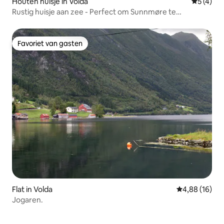
Houten huisje in Volda
Gemiddeld
5 (4)
Rustig huisje aan zee - Perfect om Sunnmøre te
verkennen!
Favoriet van gasten
Favoriet van gasten
Flat in Volda
Gemiddelde be
4,88 (16)
Jogaren.