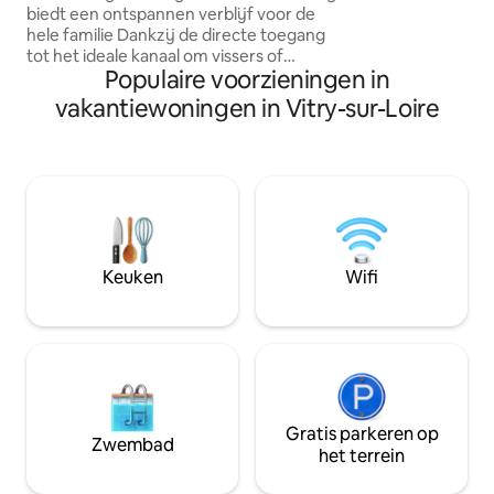
ideaal voor verjaa
biedt een ontspannen verblijf voor de
of gewoon om fami
hele familie Dankzij de directe toegang
ontmoeten voor j
tot het ideale kanaal om vissers of
Beddengoed in pr
Populaire voorzieningen in
wandelaars te verrassen, heb je een
handdoeken in het
ontspannen en aangename tijd. De
vakantiewoningen in Vitry-sur-Loire
nabijheid van de Pal (20 km), Bourbon-
Lancy (Thermes 12 km), de Loire (3 km)
ideaal om te kanoën maken van dit
charmante landhuis een kleine oase van
rust. Gelegen in het centrum van
Frankrijk, grenzend aan Nièvre en Saône
et Loire, perfect voor een ontspannen
stop op de vakantieroute!
Keuken
Wifi
Gratis parkeren op
Zwembad
het terrein