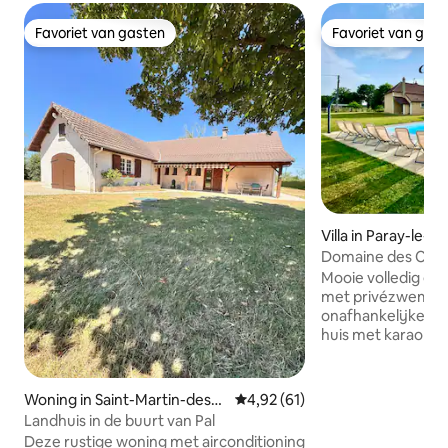
Favoriet van gasten
Favoriet van gas
Favoriet van gasten
Favoriet van gas
Villa in Paray-le-Fré
Domaine des Cass
Mooie volledig ge
met privézwemba
onafhankelijke on
huis met karaoke 
Grote barbecue. W
platteland op een 
slechts 20 minute
Woning in Saint-Martin-des-L
Gemiddelde beoordeling van 4,
4,92 (61)
Pal en op 10 minut
ais
Landhuis in de buurt van Pal
Gelegen in het ce
Deze rustige woning met airconditioning