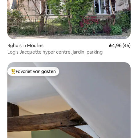
Rijhuis in Moulins
Gemiddelde be
4,96 (45)
Logis Jacquette hyper centre, jardin, parking
Favoriet van gasten
Topfavoriet van gasten