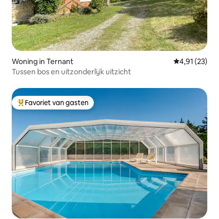
Woning in Ternant
Gemiddelde be
4,91 (23)
Tussen bos en uitzonderlijk uitzicht
Favoriet van gasten
Topfavoriet van gasten