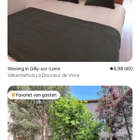
Woning in Gilly-sur-Loire
Gemiddelde be
4,98 (40)
Vakantiehuis La Douceur de Vivre
Favoriet van gasten
Topfavoriet van gasten