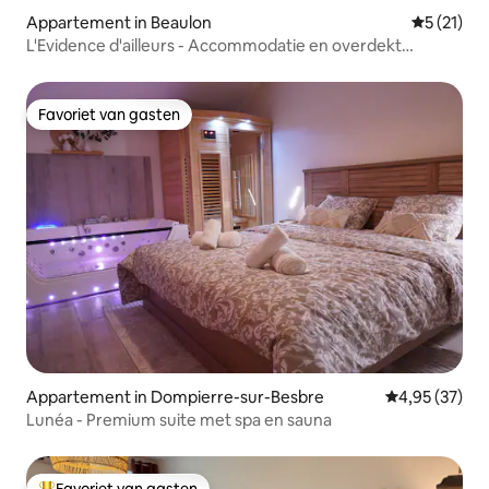
Appartement in Beaulon
Gemiddeld
5 (21)
L'Evidence d'ailleurs - Accommodatie en overdekt
zwembad
Favoriet van gasten
Favoriet van gasten
Appartement in Dompierre-sur-Besbre
Gemiddelde be
4,95 (37)
Lunéa - Premium suite met spa en sauna
Favoriet van gasten