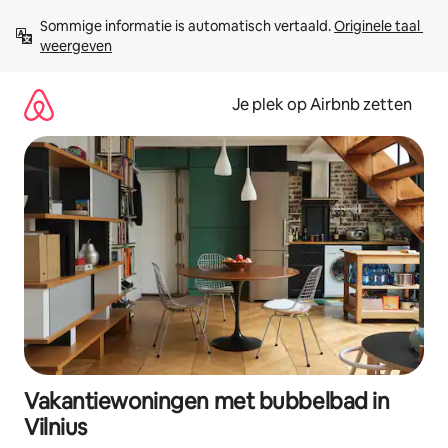
Ga
Sommige informatie is automatisch vertaald. 
Originele taal 
direct
weergeven
naar
inhoud
Je plek op Airbnb zetten
Vakantiewoningen met bubbelbad in
Vilnius