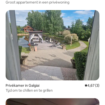
Groot appartement in een privéwoning
Privékamer in Galgiai
Gemiddelde b
4,67 (3)
Tijd om te chillen en te grillen