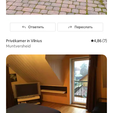
Privékamer in Vilnius
Gemiddelde b
4,86 (7)
Muntversheid