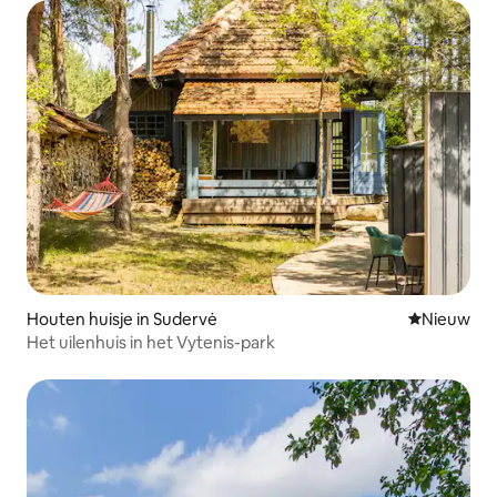
Houten huisje in Sudervė
Nieuwe ac
Nieuw
Het uilenhuis in het Vytenis-park