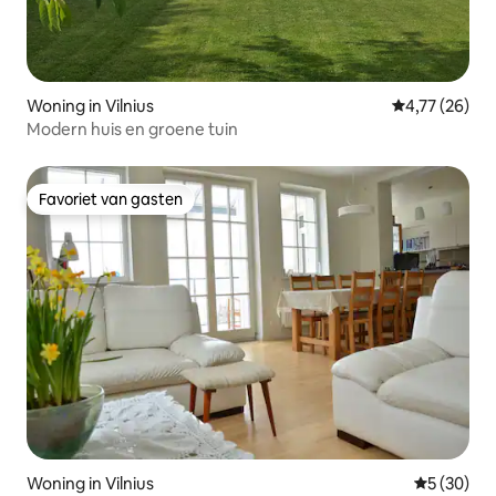
Woning in Vilnius
Gemiddelde be
4,77 (26)
Modern huis en groene tuin
Favoriet van gasten
Favoriet van gasten
Woning in Vilnius
Gemiddelde
5 (30)