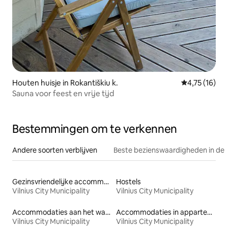
Houten huisje in Rokantiškiu k.
Gemiddelde b
4,75 (16)
Sauna voor feest en vrije tijd
Bestemmingen om te verkennen
Andere soorten verblijven
Beste bezienswaardigheden in de 
Gezinsvriendelijke accommodaties
Hostels
Vilnius City Municipality
Vilnius City Municipality
Accommodaties aan het water
Accommodaties in appartementen met diensten
Vilnius City Municipality
Vilnius City Municipality