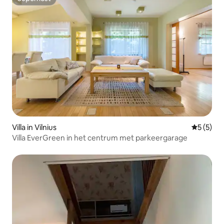
Superhost
Villa in Vilnius
Gemiddeld
5 (5)
Villa EverGreen in het centrum met parkeergarage