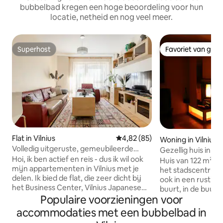
bubbelbad kregen een hoge beoordeling voor hun
locatie, netheid en nog veel meer.
Superhost
Favoriet van gas
Superhost
Favoriet van gas
Flat in Vilnius
Gemiddelde beoordeling van 4,
4,82 (85)
Woning in Vilnius
Volledig uitgeruste, gemeubileerde
Gezellig huis in 
gezellige flat Vilnius Center
Hoi, ik ben actief en reis - dus ik wil ook
haard en sauna
Huis van 122 m² in V
mijn appartementen in Vilnius met je
het stadscentrum,
delen. Ik bied de flat, die zeer dicht bij
ook in een rustige
het Business Center, Vilnius Japanese
buurt, in de buurt 
Garden,het centrum, de rivier en grote
Populaire voorzieningen voor
en het Vingis-park
winkelcentra ligt. Indien nodig kan
ligt in de prestig
accommodaties met een bubbelbad in
worden voorzien van babybedje en
Žvėrynas en biedt