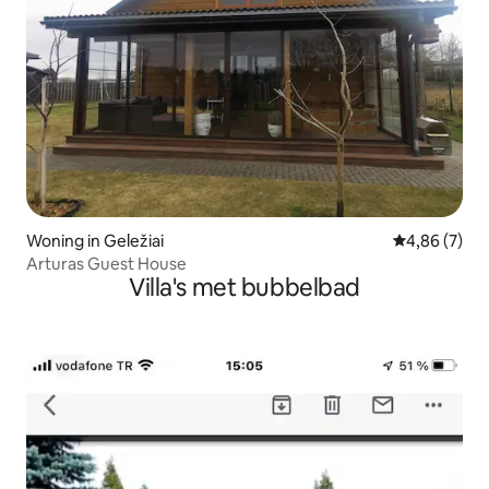
Woning in Geležiai
Gemiddelde b
4,86 (7)
Arturas Guest House
Villa's met bubbelbad