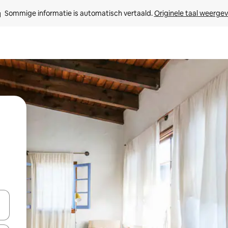
Sommige informatie is automatisch vertaald. 
Originele taal weerge
een keuze met je de pijltjestoetsen omhoog en omlaag, óf door te tikk