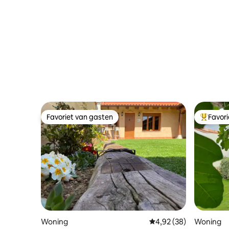
Favoriet van gasten
Favor
Favoriet van gasten
Topfavor
Woning
Gemiddelde beoordelin
4,92 (38)
Woning