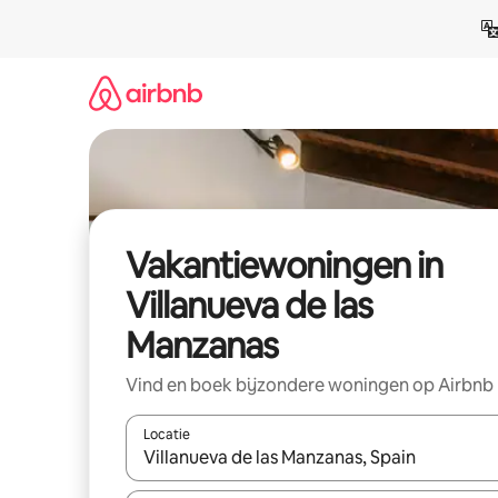
Ga
direct
naar
inhoud
Vakantiewoningen in
Villanueva de las
Manzanas
Vind en boek bijzondere woningen op Airbnb
Locatie
Wanneer er resultaten beschikbaar zijn, maak je 