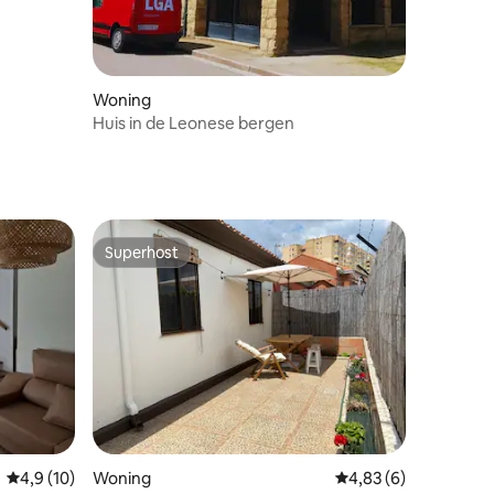
Woning
Huis in de Leonese bergen
Superhost
Superhost
ecensies
Gemiddelde beoordeling van 4,9 op 5, 10 recensies
4,9 (10)
Woning
Gemiddelde beoordeli
4,83 (6)