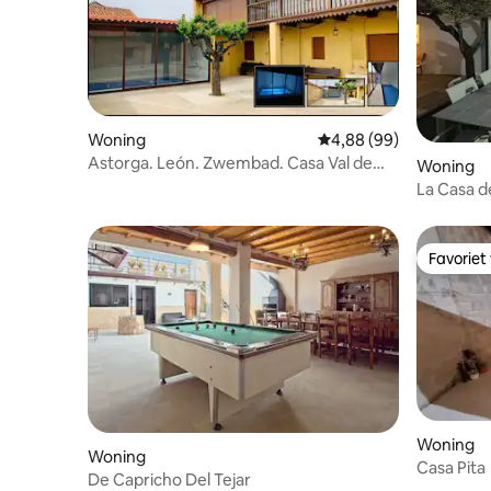
Woning
Gemiddelde beoordelin
4,88 (99)
Astorga. León. Zwembad. Casa Val de
Woning
San Lorenzo.
La Casa d
Favoriet
Favoriet
Woning
Woning
Casa Pita
De Capricho Del Tejar