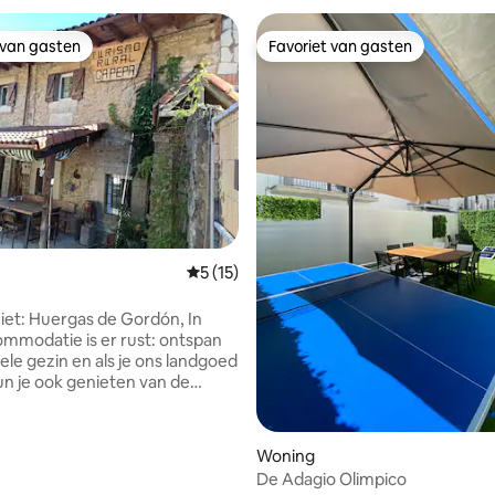
 van gasten
Favoriet van gasten
 van gasten
Favoriet van gasten
ling van 5 op 5, 23 recensies
Gemiddelde beoordeling van 5 op 5, 15 r
5 (15)
iet: Huergas de Gordón, In
mmodatie is er rust: ontspan
ele gezin en als je ons landgoed
kun je ook genieten van de
e het hele gezin te voet of met
kan doen, en de professionals
untainbike op de hellingen van
Woning
ng van Alfa. De Bernesga-
De Adagio Olimpico
roemd onder visliefhebbers is