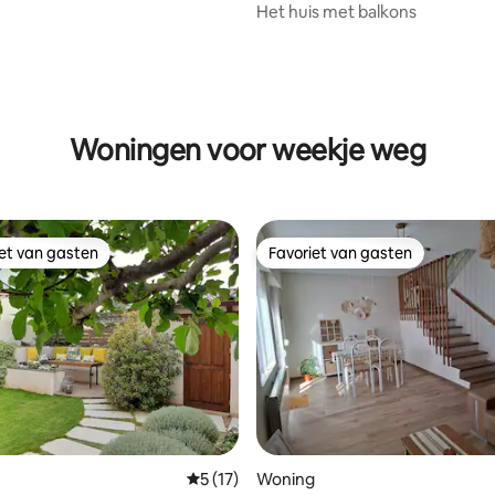
Het huis met balkons
Woningen voor weekje weg
iet van gasten
Favoriet van gasten
iet van gasten
Favoriet van gasten
g van 4,92 op 5, 38 recensies
Gemiddelde beoordeling van 5 op 5, 17 r
5 (17)
Woning