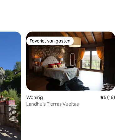
Favoriet van gasten
Favoriet van gasten
ecensies
Woning
Gemiddelde beoord
5 (16)
Landhuis Tierras Vueltas