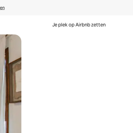
ven
Je plek op Airbnb zetten
en of swipen.