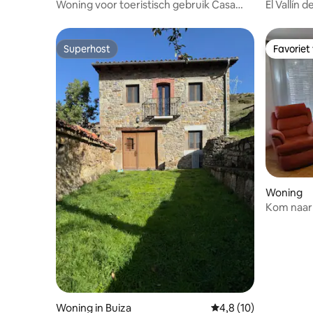
Woning voor toeristisch gebruik Casa
El Vallín d
Margón
Superhost
Favoriet
Superhost
Favoriet
Woning
Kom naar 
Woning in Buiza
Gemiddelde beoordeli
4,8 (10)