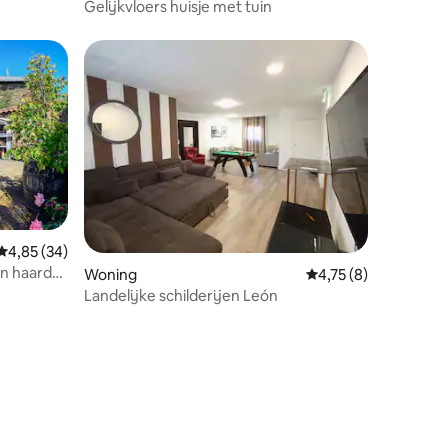
Gelijkvloers huisje met tuin
Gemiddelde beoordeling van 4,85 op 5, 34 recensies
4,85 (34)
en haard
Woning
Gemiddelde beoordel
4,75 (8)
ecensies
Landelijke schilderijen León