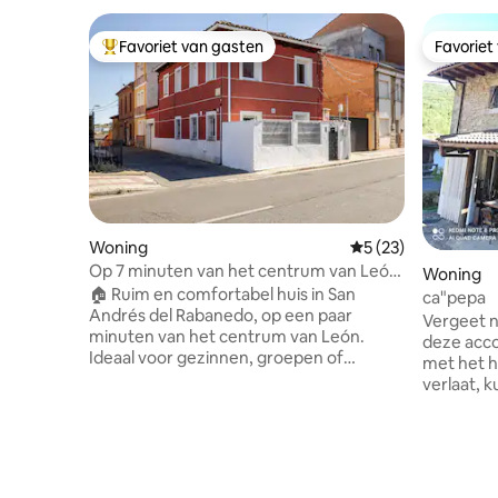
Favoriet van gasten
Favoriet
Topfavoriet van gasten
Favoriet
Woning
Gemiddelde beoorde
5 (23)
Op 7 minuten van het centrum van León
Woning
met een eigen binnenplaats
🏠 Ruim en comfortabel huis in San
ca"pepa
Andrés del Rabanedo, op een paar
Vergeet n
minuten van het centrum van León.
deze acco
Ideaal voor gezinnen, groepen of
met het h
werkverblijven. Het heeft 3
verlaat, 
slaapkamers, 2 badkamers, een
routes di
woonkamer, een eetkamer, een
de fiets 
uitgeruste keuken en een eigen patio.
van de mo
Gelegen in een rustige omgeving met
de omgevi
goede bereikbaarheid van de stad.
rivier be