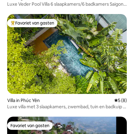
Luxe Veder Pool Villa 6 slaapkamers/6 badkamers Saigon
Central
Favoriet van gasten
Topfavoriet van gasten
Villa in Phúc Yên
Gemiddeld
5 (8)
Luxe villa met 3 slaapkamers, zwembad, tuin en badkuip in
Flamingo
Favoriet van gasten
Favoriet van gasten