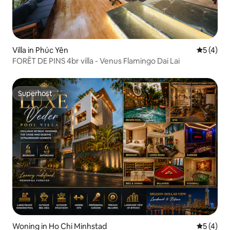
Villa in Phúc Yên
Gemiddeld
5 (4)
FORÊT DE PINS 4br villa - Venus Flamingo Dai Lai
Superhost
Superhost
Woning in Ho Chi Minhstad
Gemiddeld
5 (4)