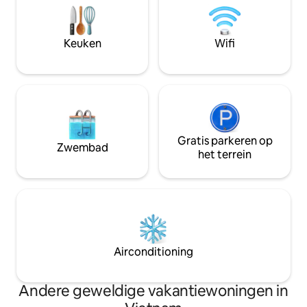
natuurlijke werkende leven van de
minuten van het s
riviermensen vindt elke dag plaats direct
van de luchthave
voor de villa Dicht bij de oude stad van
villa is rustig, me
Keuken
Wifi
Hoi An: gemakkelijk om naar het
je je thuis voelt. Er zijn yogamatten
centrum van de oude stad te gaan om
beschikbaar voor g
de historische bezienswaardigheden te
yogaan.
verkennen.
Gratis parkeren op
Zwembad
het terrein
Airconditioning
Andere geweldige vakantiewoningen in