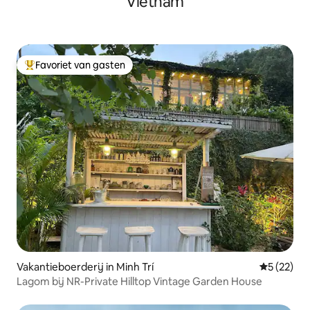
Vietnam
Favoriet van gasten
Topfavoriet van gasten
Vakantieboerderij in Minh Trí
Gemiddelde
5 (22)
Lagom bij NR-Private Hilltop Vintage Garden House