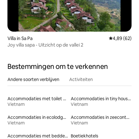
Villa in Sa Pa
Gemiddelde be
4,89 (62)
Joy villa sapa - Uitzicht op de vallei 2
Bestemmingen om te verkennen
Andere soorten verblijven
Activiteiten
Accommodaties met toilet op toegankelijke hoogte
Accommodaties in tiny houses
Vietnam
Vietnam
Accommodaties in ecolodges
Accommodaties in zeecontainers
Vietnam
Vietnam
Accommodaties met bedden op toegankelijke hoogte
Boetiekhotels