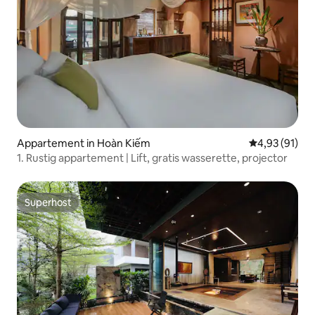
Appartement in Hoàn Kiếm
Gemiddelde be
4,93 (91)
1. Rustig appartement | Lift, gratis wasserette, projector
Superhost
Superhost