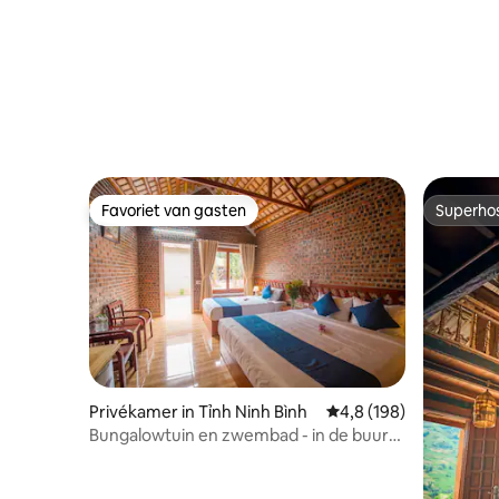
Favoriet van gasten
Superho
Favoriet van gasten
Superho
Privékamer in Tỉnh Ninh Bình
Gemiddelde beoordelin
4,8 (198)
Bungalowtuin en zwembad - in de buurt
van TamCoc Boat Station