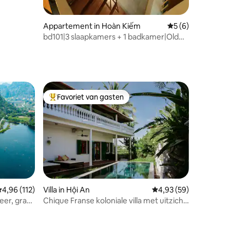
Appartement in Hoàn Kiếm
Gemiddelde beoord
5 (6)
bd101|3 slaapkamers + 1 badkamer|Old
Quarter|Ophalen + wasserij|Tuin
Favoriet van gasten
Topfavoriet van gasten
emiddelde beoordeling van 4,96 op 5, 112 recensies
4,96 (112)
Villa in Hội An
Gemiddelde beoordelin
4,93 (59)
er, gratis
Chique Franse koloniale villa met uitzicht
op de zonsondergang