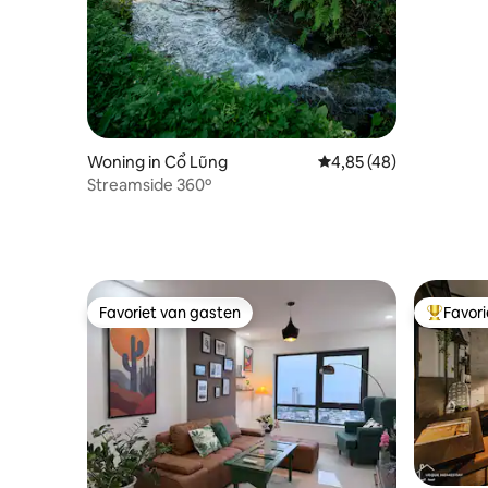
Woning in Cổ Lũng
Gemiddelde beoordelin
4,85 (48)
Streamside 360º
Favoriet van gasten
Favor
Favoriet van gasten
Topfavor