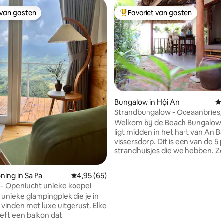
 van gasten
Favoriet van gasten
 van gasten
Topfavoriet van gasten
 van 4,93 op 5, 120 recensies
Bungalow in Hội An
G
Strandbungalow - Oceaanbries/
kingsize bed
Welkom bij de Beach Bungalow.
ligt midden in het hart van An 
vissersdorp. Dit is een van de 5
strandhuisjes die we hebben. Z
perfect voor stellen, vrienden o
Beach Bungalow kijkt uit op de
ing in Sa Pa
Gemiddelde beoordeling van 4,95 op 5, 65 r
4,95 (65)
op loopafstand van het strand. V
- Openlucht unieke koepel
ons huis dat de moeite waard i
unieke glampingplek die je in
meest idyllische vakantie of r
 vinden met luxe uitgerust. Elke
ontspannende strandplek in he
eft een balkon dat
centrum van Vietnam. Slechts 