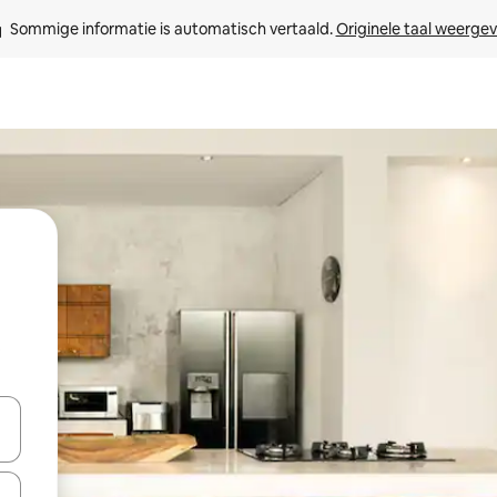
Sommige informatie is automatisch vertaald. 
Originele taal weerge
t
een keuze met je de pijltjestoetsen omhoog en omlaag, óf door te tikk