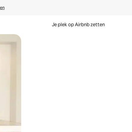
ven
Je plek op Airbnb zetten
en of swipen.