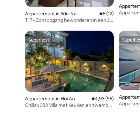
Appartem
Apparteme
Appartement in Sơn Trà
Gemiddelde beoorde
5 (12)
wijk|Lift|
T17 - Zonsopgang bewonderen in een 2-
slaapkamerappartement met zeezicht
Superhost
Superho
Superhost
Superho
Apparteme
Appartement in Hội An
Gemiddelde beoordelin
4,93 (95)
Apparteme
Chillax 3BR Villa met keuken en zwembad
•Infinity
- Netflix