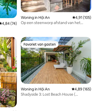
ecensies
Woning in Hội An
Gemiddelde beoordelin
4,91 (105)
Op een steenworp afstand van het
Gemiddelde beoordeling van 4,84 op 5, 74 recensies
4,84 (74)
strand van An Bang | Tropische oase |
Ontbijt
Favoriet van gasten
Favoriet van gasten
ecensies
Woning in Hội An
Gemiddelde beoordeling
4,89 (165)
Shadyside 3: Lost Beach House (
privéhuis)