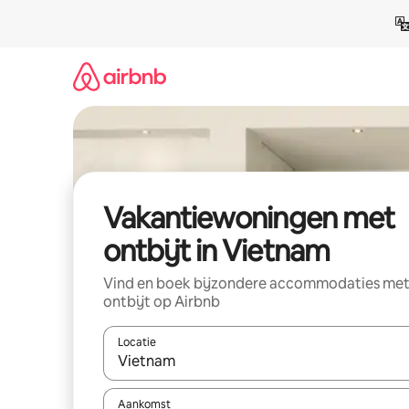
Ga
direct
naar
inhoud
Vakantiewoningen met
ontbijt in Vietnam
Vind en boek bijzondere accommodaties me
ontbijt op Airbnb
Locatie
Wanneer er resultaten beschikbaar zijn, maak je 
Aankomst