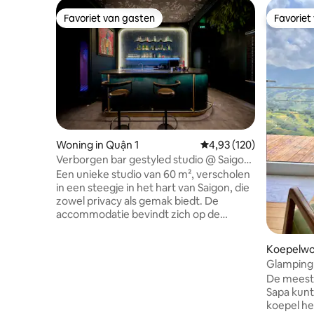
Favoriet van gasten
Favoriet
Favoriet van gasten
Favoriet
Woning in Quận 1
Gemiddelde beoordeling
4,93 (120)
Verborgen bar gestyled studio @ Saigon
Alleyway
Een unieke studio van 60 m², verscholen
in een steegje in het hart van Saigon, die
zowel privacy als gemak biedt. De
accommodatie bevindt zich op de
tweede verdieping van een herenhuis,
precies boven het gezellige BeanThere
Koepelwon
Café op de begane grond, en is perfect
Glamping 
voor gasten die houden van stijlvol
De meest 
wonen en heerlijke koffie op een
Sapa kunt
steenworp afstand. Op slechts enkele
koepel he
minuten van beroemde