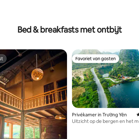
Bed & breakfasts met ontbijt
st
Favoriet van gasten
st
Favoriet van gasten
g van 4,8 op 5, 198 recensies
Privékamer in Trường Yên
G
Uitzicht op de bergen en het me
ontbijt voor 2 personen