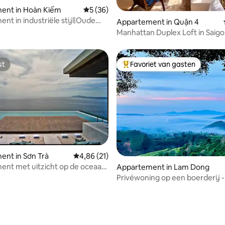
ent in Hoàn Kiếm
Gemiddelde beoordeling van 5 op 5, 36 r
5 (36)
nt in industriële stijl|Oude
ling van 5 op 5, 12 recensies
Appartement in Quận 4
Loft|Jacuzzi6
Manhattan Duplex Loft in Saigon
5min D1
st
Favoriet van gasten
st
Topfavoriet van gasten
nt in Sơn Trà
Gemiddelde beoordeling van 4,86 op 5, 21 r
4,86 (21)
g van 4,93 op 5, 95 recensies
nt met uitzicht op de oceaan
Appartement in Lam Dong
-zwembad•Aan het strand
Privéwoning op een boerderij -