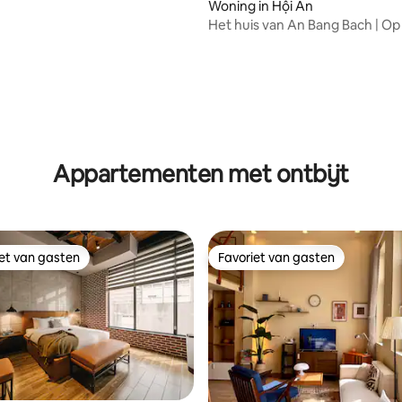
Woning in Hội An
Het huis van An Bang Bach | Op
minuten lopen van het strand | 
g van 4,85 op 5, 48 recensies
Appartementen met ontbijt
iet van gasten
Favoriet van gasten
iet van gasten
Favoriet van gasten