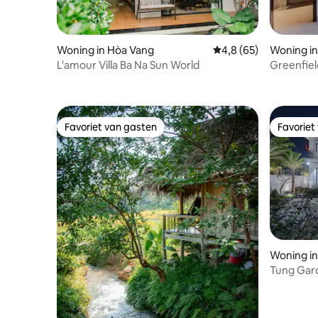
Woning in Hòa Vang
Gemiddelde beoordeli
4,8 (65)
Woning in
L'amour Villa Ba Na Sun World
Greenfie
Favoriet van gasten
Favoriet
Favoriet van gasten
Favoriet
Woning in
Tung Gard