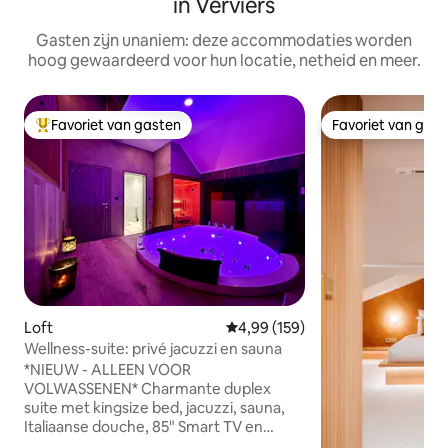
in Verviers
Gasten zijn unaniem: deze accommodaties worden
hoog gewaardeerd voor hun locatie, netheid en meer.
Favoriet van gasten
Favoriet van gas
Topfavoriet van gasten
Favoriet van gas
Loft
Gemiddelde beoordeling van 4,9
4,99 (159)
Wellness-suite: privé jacuzzi en sauna
*NIEUW - ALLEEN VOOR
VOLWASSENEN* Charmante duplex
suite met kingsize bed, jacuzzi, sauna,
Italiaanse douche, 85" Smart TV en
gereserveerde parkeerplaats voor de