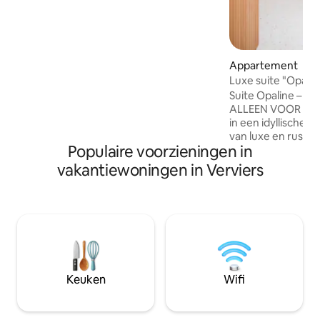
ingang 🅿️ Zelfstandig in- en uitchecken
via digitale code Extra'✨s bij boeking:
Vroege 🕓 toegang (om 16.15 uur in
plaats van 18.00 uur) Laat 🕐 uitchecken
Appartement
(om 13.00 uur in plaats van 11.00 uur)
Romantische 💖 inrichting 🍖🧀
Luxe suite "Opalin
Aperitiefbord 🥐 Ontbijt 50 minuten
Suite Opaline – by
DUO💆‍♂️💆‍♀️ ontspanningsmassage op een
ALLEEN VOOR VOLWA
tafel in onze massageruimte Informatie
in een idyllische
na het boeken
van luxe en rust i
Populaire voorzieningen in
Kingsize bed, inl
privésauna en verf
vakantiewoningen in Verviers
Opaline Suite is p
en nodigt je uit o
ademen en te gen
moment. Verleng de wellnesservaring
van Maison LCNK:
massages of gewo
ontspanning. Boek
Behalve op zonda
Keuken
Wifi
sluitingsdagen