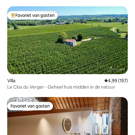
Favoriet van gasten
Topfavoriet van gasten
Villa
Gemiddelde beo
4,99 (157)
Le Clos du Verger - Geheel huis midden in de natuur
Favoriet van gasten
Favoriet van gasten