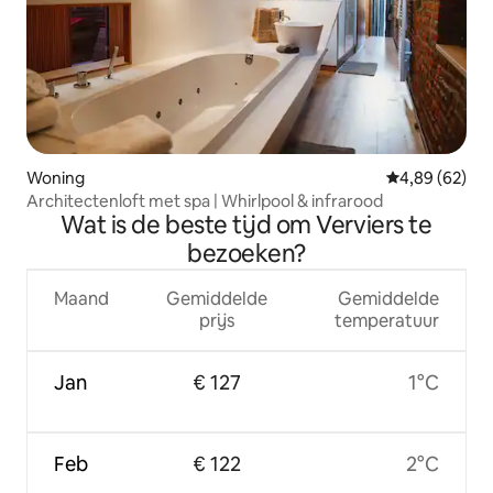
Woning
Gemiddelde be
4,89 (62)
Architectenloft met spa | Whirlpool & infrarood
Wat is de beste tijd om Verviers te
bezoeken?
Maand
Gemiddelde
Gemiddelde
prijs
temperatuur
Jan
€ 127
1°C
Feb
€ 122
2°C