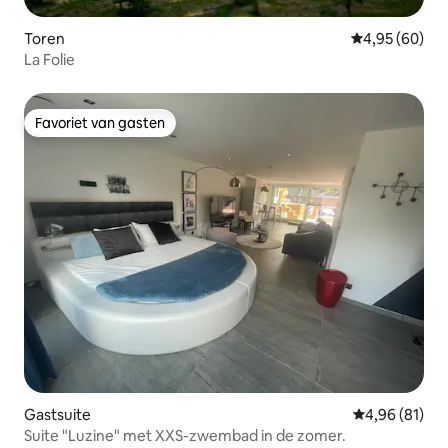
Toren
Gemiddelde be
4,95 (60)
La Folie
Favoriet van gasten
Favoriet van gasten
Gastsuite
Gemiddelde be
4,96 (81)
Suite "Luzine" met XXS-zwembad in de zomer.