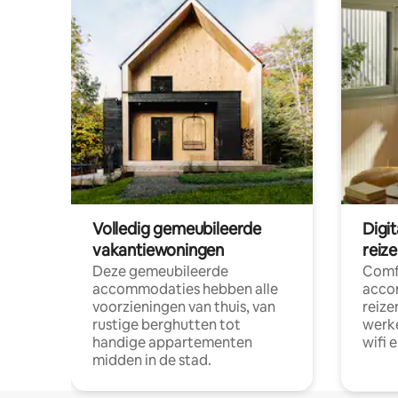
Volledig gemeubileerde
Digi
vakantiewoningen
reiz
Deze gemeubileerde
Comf
accommodaties hebben alle
acco
voorzieningen van thuis, van
reize
rustige berghutten tot
werke
handige appartementen
wifi 
midden in de stad.