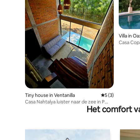
Villa in O
Casa Copa
boerderij
Tiny house in Ventanilla
Gemiddelde beoord
5 (3)
Casa Nahtalya luister naar de zee in P
Het comfort va
Escondido