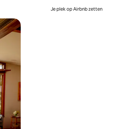
Je plek op Airbnb zetten
en of swipen.