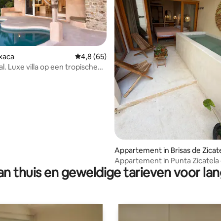
axaca
Gemiddelde beoordeling van 4,8 op 5, 65 r
4,8 (65)
l. Luxe villa op een tropische
eling van 5 op 5, 3 recensies
Appartement in Brisas de Zicat
Appartement in Punta Zicatela 
n thuis en geweldige tarieven voor lan
minuten van het strand