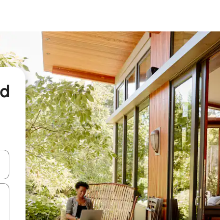
nd
een keuze met je de pijltjestoetsen omhoog en omlaag, óf door te tikk