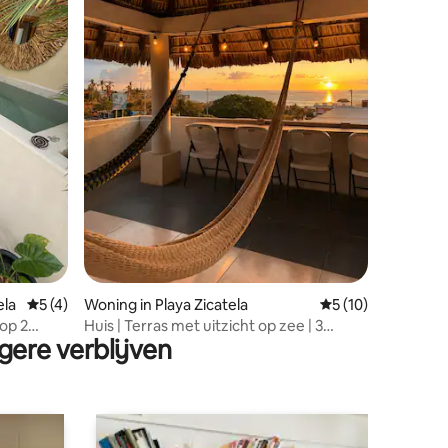
ecensies
ela
Gemiddelde beoordeling van 5 op 5, 4 recensies
5 (4)
Woning in Playa Zicatela
Gemiddelde beoord
5 (10)
op 2
Huis | Terras met uitzicht op zee | 3
gere verblijven
minuten van het strand