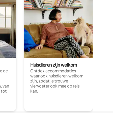
Huisdieren zijn welkom
e de
Ontdek accommodaties
waar ook huisdieren welkom
zijn, zodat je trouwe
, van
viervoeter ook mee op reis
 tot
kan.