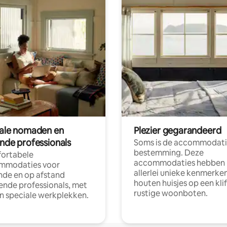
tale nomaden en
Plezier gegarandeerd
ende professionals
Soms is de accommodati
bestemming. Deze
ortabele
accommodaties hebben
mmodaties voor
allerlei unieke kenmerken
nde en op afstand
houten huisjes op een klif
nde professionals, met
rustige woonboten.
en speciale werkplekken.