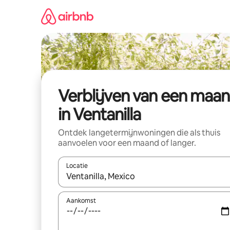
Ga
direct
naar
inhoud
Verblijven van een maa
in Ventanilla
Ontdek langetermijnwoningen die als thuis
aanvoelen voor een maand of langer.
Locatie
Wanneer er resultaten beschikbaar zijn, maak je 
Aankomst