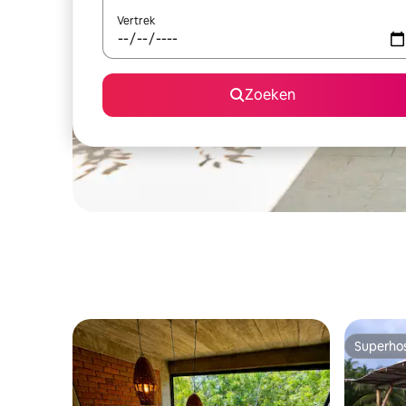
Vertrek
Zoeken
Superho
Superho