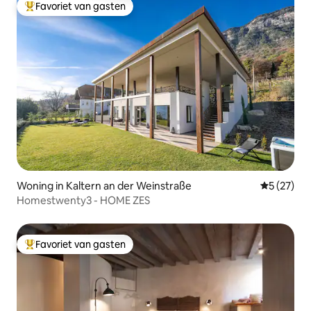
Favoriet van gasten
Topfavoriet van gasten
Woning in Kaltern an der Weinstraße
Gemiddelde
5 (27)
Homestwenty3 - HOME ZES
Favoriet van gasten
Topfavoriet van gasten