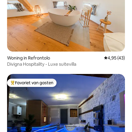
Woning in Refrontolo
Gemiddelde be
4,95 (43)
Divigna Hospitality - Luxe suitevilla
Favoriet van gasten
Topfavoriet van gasten