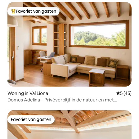
Favoriet van gasten
Topfavoriet van gasten
Woning in Val Liona
Gemiddelde
5 (45)
Domus Adelina – Privéverblijf in de natuur en met
wellness
Favoriet van gasten
Favoriet van gasten