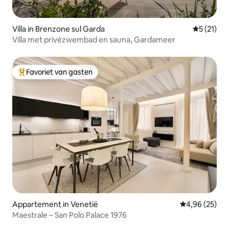
Villa in Brenzone sul Garda
Gemiddeld
5 (21)
Villa met privézwembad en sauna, Gardameer
Favoriet van gasten
Topfavoriet van gasten
Appartement in Venetië
Gemiddelde be
4,96 (25)
Maestrale – San Polo Palace 1976