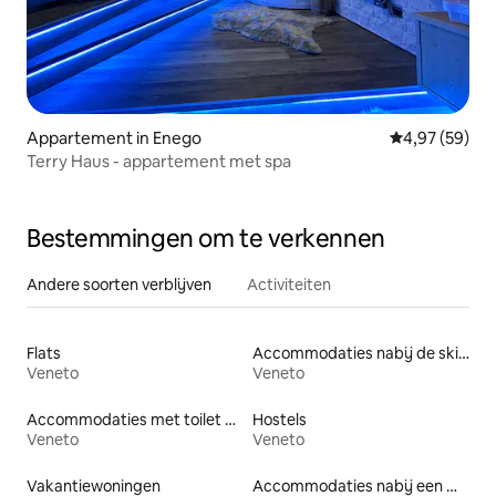
Appartement in Enego
Gemiddelde be
4,97 (59)
Terry Haus - appartement met spa
Bestemmingen om te verkennen
Andere soorten verblijven
Activiteiten
Flats
Accommodaties nabij de skipiste
Veneto
Veneto
Accommodaties met toilet op toegankelijke hoogte
Hostels
Veneto
Veneto
Vakantiewoningen
Accommodaties nabij een meer