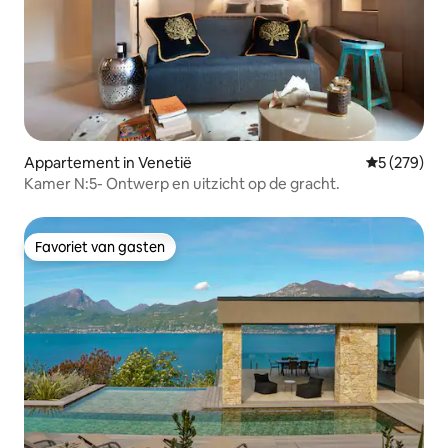
Appartement in Venetië
Gemiddelde 
5 (279)
Kamer N:5- Ontwerp en uitzicht op de gracht.
Favoriet van gasten
Favoriet van gasten