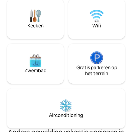
toegang tot alle bezienswaardigheden
in een zeer grot
van Venetië. De suite kijkt uit op een
uitzicht op de gra
rustige en pittoreske Venetiaanse
en in principe het
campo en ligt op slechts 20 meter van
terwijl je geniet v
de charmante Rio dei Tolentini. Het biedt
Keuken
Wifi
een serene en betoverende sfeer, ideaal
voor gasten die op zoek zijn naar
comfort en stijl
Gratis parkeren op
Zwembad
het terrein
Airconditioning