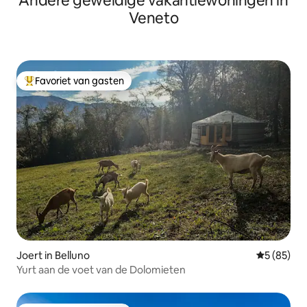
Andere geweldige vakantiewoningen in
Veneto
Favoriet van gasten
Topfavoriet van gasten
Joert in Belluno
Gemiddelde
5 (85)
Yurt aan de voet van de Dolomieten