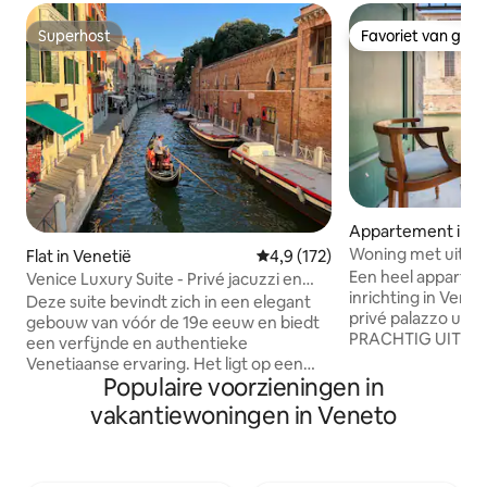
Superhost
Favoriet van gas
Superhost
Favoriet van gas
Appartement in V
Woning met uitzic
Flat in Venetië
Gemiddelde beoordeling van 4,
4,9 (172)
Een heel apparte
Venice Luxury Suite - Privé jacuzzi en
inrichting in Veneti
design
Deze suite bevindt zich in een elegant
privé palazzo uit 
gebouw van vóór de 19e eeuw en biedt
PRACHTIG UITZIC
een verfijnde en authentieke
ligt op de 1e verd
Venetiaanse ervaring. Het ligt op een
grote slaapkamer met een queensize
Populaire voorzieningen in
steenworp afstand van het Canal
bed. De badkamer is ruim en voorzien
Grande, op vijf minuten lopen van
vakantiewoningen in Veneto
van een grote dou
Piazzale Roma (busstation) en het
volledig uitgerust
treinstation Santa Lucia, wat zorgt voor
broodrooster, wa
een soepele aankomst en gemakkelijke
Nespresso-apparaa