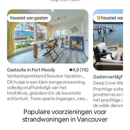
Favoriet van gasten
Favoriet van g
Favoriet van gasten
Topfavoriet van 
Gastsuite in Port Moody
Gemiddelde beoordeling van 4,
4,9 (115)
Verbazingwekkend Seaview Vacation
Gastenverblijf in
Cottage House
Dit huisje is een klein eengezinswoning,
e
Deep Cove Waterf
volledig onafhankelijk van het
Wheelhouse
Prachtige suite a
hoofdhuis, geïsoleerd in de bovenste
privéterras en bubbelbad.
achtertuin. Twee aparte ingangen, zeer
het prachtige uitz
privé en romantisch, patio met een
de wilde dieren! Id
buitenhaard. Gelegen naast de fusie van
Populaire voorzieningen voor
kan maximaal 4 p
Burnaby en Port Moody, door 35
Op een paar minut
strandwoningen in Vancouver
minuten naar Downtown Vancouver te
charmante dorpje
rijden, 5 minuten naar Barnet Marine
minder dan 30 min