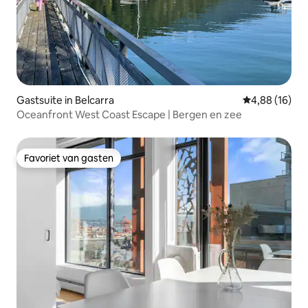
Gastsuite in Belcarra
Gemiddelde be
4,88 (16)
Oceanfront West Coast Escape | Bergen en zee
Favoriet van gasten
Favoriet van gasten