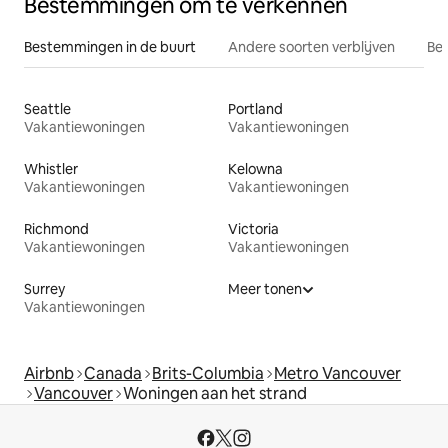
Bestemmingen om te verkennen
Bestemmingen in de buurt
Andere soorten verblijven
Bes
Seattle
Portland
Vakantiewoningen
Vakantiewoningen
Whistler
Kelowna
Vakantiewoningen
Vakantiewoningen
Richmond
Victoria
Vakantiewoningen
Vakantiewoningen
Surrey
Meer tonen
Vakantiewoningen
Airbnb
Canada
Brits-Columbia
Metro Vancouver
Vancouver
Woningen aan het strand