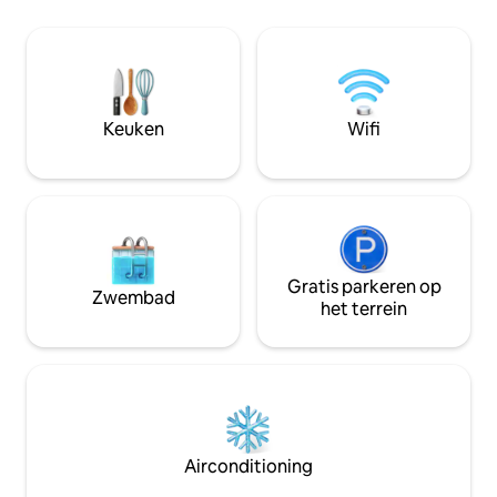
Park en Rocky Point Park, 20 minuten
centrum van Vanco
naar Balcarra Regional Park en Buntzen
een buslijn. Geniet van het strand en de
Lake Park. Eenvoudig koken. Het huisje
hot tub, maak gebr
in een nobele en rustige buurt.
SUPs, wandel naar
Woonburen hier om rekening mee te
ontspan gewoon e
houden. Wees redelijk op en na 22.00
natuur vanaf het t
Keuken
Wifi
UUR. Er mag alleen buiten worden
volledig uitgerus
gerookt. Het huisje is een
naar een van de u
huisdiervriendelijke plek, maar is alleen
in het dorp.
voor goed opgevoede en getrainde
huisdieren. Huisdieren zijn verboden
plas en /of poep in de kamer, anders
wordt er ten minste $ 200 extra in
rekening gebracht. Het huisje is
Gratis parkeren op
Zwembad
omgeven door bos en tuin , zeer
het terrein
natuurlijk , een beetje ver van de
normale woonwijk, soms zie je een
aantal kleine onschadelijke insecten
alleen op de grond.
Airconditioning