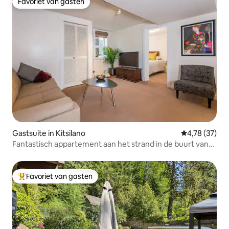
Favoriet van gasten
Favoriet van gasten
Gastsuite in Kitsilano
Gemiddelde be
4,78 (37)
Fantastisch appartement aan het strand in de buurt van
Kits Beach
Favoriet van gasten
Topfavoriet van gasten