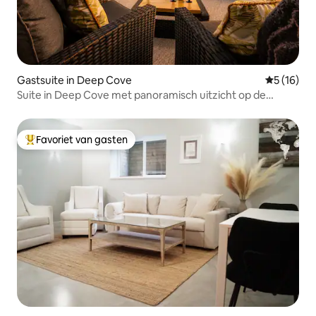
Gastsuite in Deep Cove
Gemiddelde
5 (16)
Suite in Deep Cove met panoramisch uitzicht op de
oceaan.
Favoriet van gasten
Topfavoriet van gasten