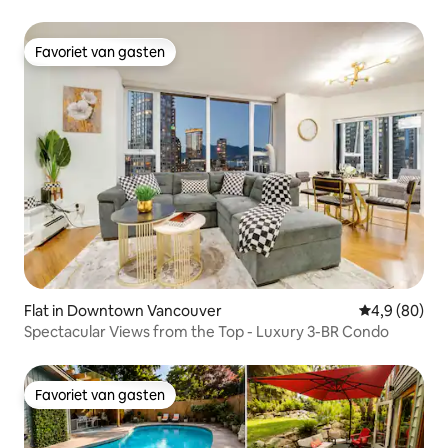
Favoriet van gasten
Favoriet van gasten
Flat in Downtown Vancouver
Gemiddelde b
4,9 (80)
Spectacular Views from the Top - Luxury 3-BR Condo
Favoriet van gasten
Favoriet van gasten