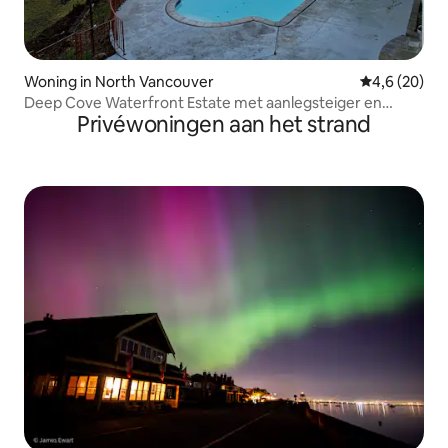
Woning in North Vancouver
Gemiddelde b
4,6 (20)
Deep Cove Waterfront Estate met aanlegsteiger en
Privéwoningen aan het strand
zwembad