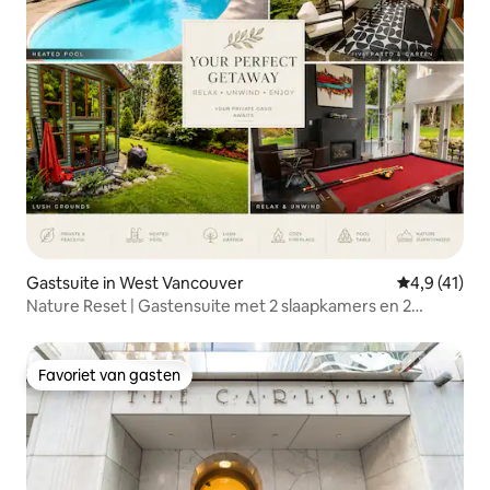
Gastsuite in West Vancouver
Gemiddelde 
4,9 (41)
Nature Reset | Gastensuite met 2 slaapkamers en 2
badkamers | Zwembad en sauna
Favoriet van gasten
Favoriet van gasten