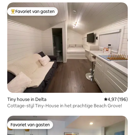
Favoriet van gasten
Topfavoriet van gasten
Tiny house in Delta
Gemiddelde beo
4,97 (196)
Cottage-stijl Tiny-House in het prachtige Beach Grove!
Favoriet van gasten
Favoriet van gasten