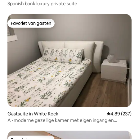
Spanish bank luxury private suite
Favoriet van gasten
Favoriet van gasten
Gastsuite in White Rock
Gemiddelde beo
4,89 (237)
A -moderne gezellige kamer met eigen ingang en
toiletruimte