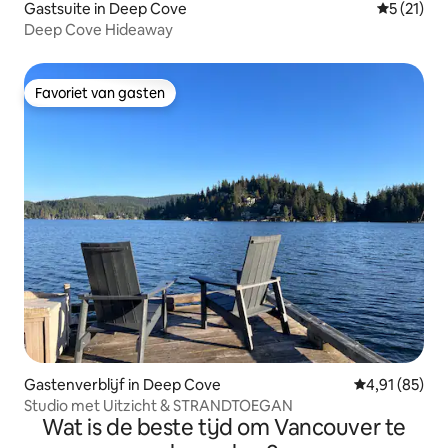
Gastsuite in Deep Cove
Gemiddeld
5 (21)
Deep Cove Hideaway
Favoriet van gasten
Favoriet van gasten
Gastenverblijf in Deep Cove
Gemiddelde be
4,91 (85)
Studio met Uitzicht & STRANDTOEGAN
Wat is de beste tijd om Vancouver te