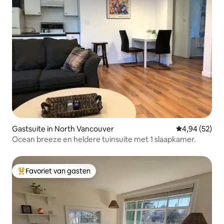
Gastsuite in North Vancouver
Gemiddelde be
4,94 (52)
Ocean breeze en heldere tuinsuite met 1 slaapkamer.
Favoriet van gasten
Topfavoriet van gasten