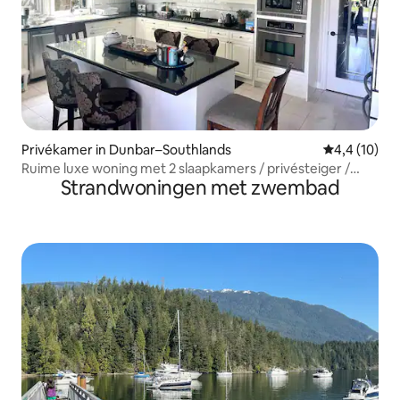
Privékamer in Dunbar–Southlands
Gemiddelde b
4,4 (10)
Ruime luxe woning met 2 slaapkamers / privésteiger /
Strandwoningen met zwembad
UBC / golf / YVR