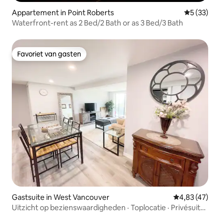
Appartement in Point Roberts
Gemiddelde
5 (33)
Waterfront-rent as 2 Bed/2 Bath or as 3 Bed/3 Bath
Favoriet van gasten
Favoriet van gasten
Gastsuite in West Vancouver
Gemiddelde be
4,83 (47)
Uitzicht op bezienswaardigheden · Toplocatie · Privésuite
met 2 slaapkamers