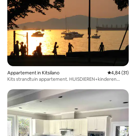
Appartement in Kitsilano
Gemiddelde be
4,84 (31)
Kits strandtuin appartement. HUISDIEREN+kinderen
welkom