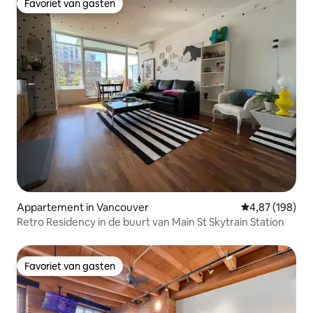
Favoriet van gasten
Favoriet van gasten
Appartement in Vancouver
Gemiddelde beo
4,87 (198)
Retro Residency in de buurt van Main St Skytrain Station
Favoriet van gasten
Favoriet van gasten