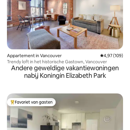
Appartement in Vancouver
Gemiddelde beo
4,97 (109)
Trendy loft in het historische Gastown, Vancouver
Andere geweldige vakantiewoningen
nabij Koningin Elizabeth Park
Favoriet van gasten
Topfavoriet van gasten