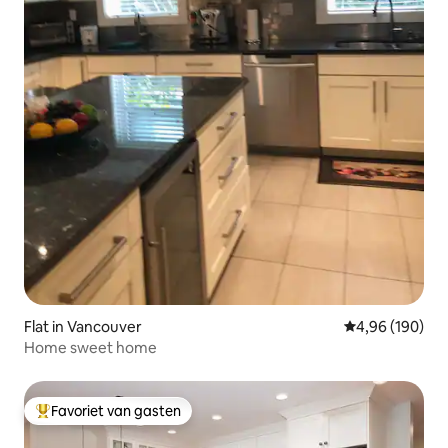
Flat in Vancouver
Gemiddelde beo
4,96 (190)
Home sweet home
Favoriet van gasten
Topfavoriet van gasten