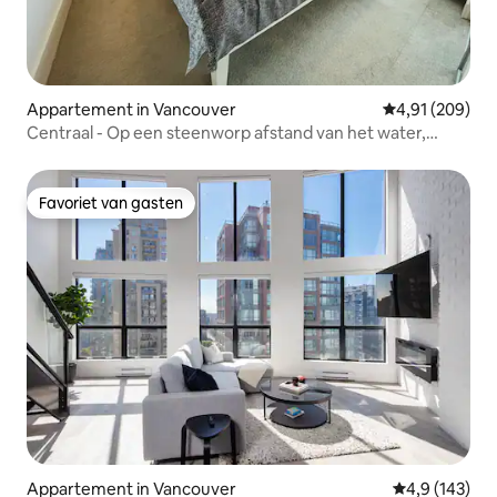
Appartement in Vancouver
Gemiddelde beo
4,91 (209)
Centraal - Op een steenworp afstand van het water,
Olympisch dorp
Favoriet van gasten
Favoriet van gasten
Appartement in Vancouver
Gemiddelde be
4,9 (143)