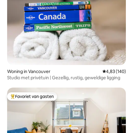
Woning in Vancouver
Gemiddelde beo
4,83 (140)
Studio met privétuin | Gezellig, rustig, geweldige ligging
Favoriet van gasten
Topfavoriet van gasten