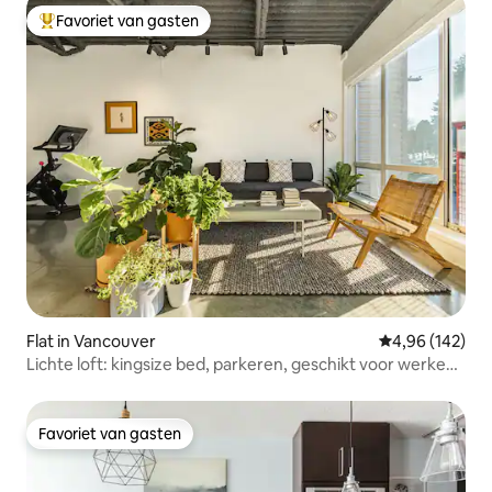
Favoriet van gasten
Topfavoriet van gasten
Flat in Vancouver
Gemiddelde beo
4,96 (142)
Lichte loft: kingsize bed, parkeren, geschikt voor werken
op afstand
Favoriet van gasten
Favoriet van gasten