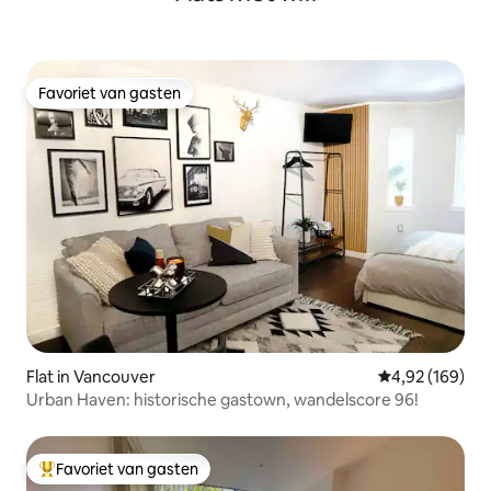
Favoriet van gasten
Favoriet van gasten
Flat in Vancouver
Gemiddelde beo
4,92 (169)
Urban Haven: historische gastown, wandelscore 96!
Favoriet van gasten
Topfavoriet van gasten