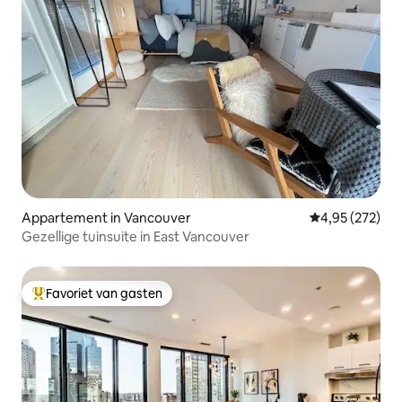
Appartement in Vancouver
Gemiddelde beo
4,95 (272)
Gezellige tuinsuite in East Vancouver
Favoriet van gasten
Topfavoriet van gasten