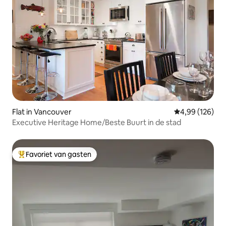
Flat in Vancouver
Gemiddelde beo
4,99 (126)
Executive Heritage Home/Beste Buurt in de stad
Favoriet van gasten
Topfavoriet van gasten