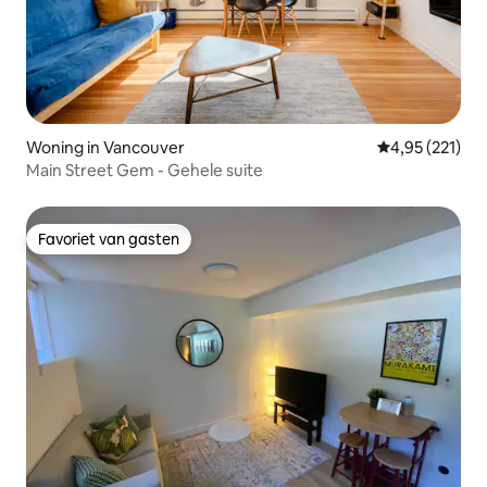
Woning in Vancouver
Gemiddelde beo
4,95 (221)
Main Street Gem - Gehele suite
Favoriet van gasten
Favoriet van gasten