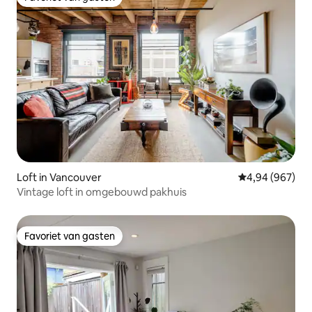
Favoriet van gasten
Loft in Vancouver
Gemiddelde beo
4,94 (967)
Vintage loft in omgebouwd pakhuis
Favoriet van gasten
Favoriet van gasten