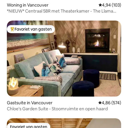
Woning in Vancouver
Gemiddelde beo
4,94 (103)
*NIEUW* Centraal 5BR met Theaterkamer - The Llama
House
Favoriet van gasten
Topfavoriet van gasten
Gastsuite in Vancouver
Gemiddelde beo
4,86 (574)
Chloe's Garden Suite - Stoomruimte en open haard
Favoriet van gasten