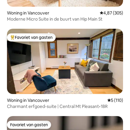
Woning in Vancouver
Gemiddelde beo
4,87 (305)
Moderne Micro Suite in de buurt van Hip Main St
Favoriet van gasten
Topfavoriet van gasten
Woning in Vancouver
Gemiddelde
5 (110)
Charmant erfgoed-suite | Central Mt Pleasant•1BR
Favoriet van gasten
Favoriet van gasten