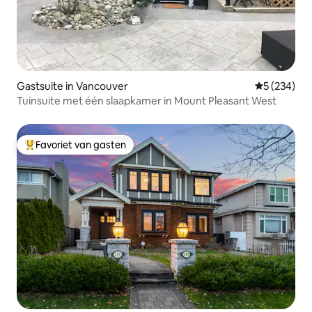
Gastsuite in Vancouver
Gemiddelde 
5 (234)
Tuinsuite met één slaapkamer in Mount Pleasant West
Favoriet van gasten
Topfavoriet van gasten