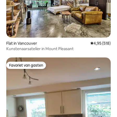
Flat in Vancouver
Gemiddelde beo
4,95 (518)
Kunstenaarsatelier in Mount Pleasant
Favoriet van gasten
Favoriet van gasten