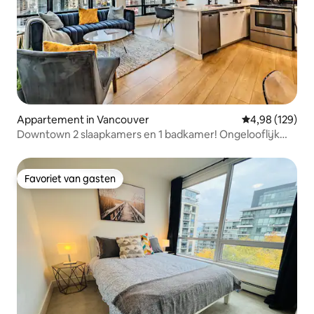
Appartement in Vancouver
Gemiddelde beo
4,98 (129)
Downtown 2 slaapkamers en 1 badkamer! Ongelooflijk
uitzicht!
Favoriet van gasten
Favoriet van gasten