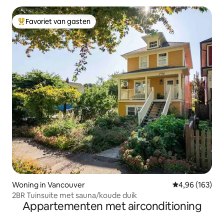
Favoriet van gasten
Topfavoriet van gasten
Woning in Vancouver
Gemiddelde beo
4,96 (163)
2BR Tuinsuite met sauna/koude duik
Appartementen met airconditioning