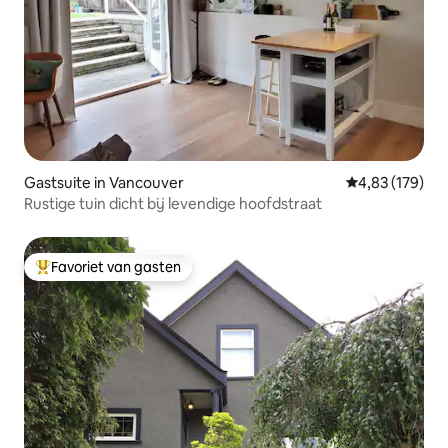
Gastsuite in Vancouver
Gemiddelde beo
4,83 (179)
Rustige tuin dicht bij levendige hoofdstraat
Favoriet van gasten
Topfavoriet van gasten