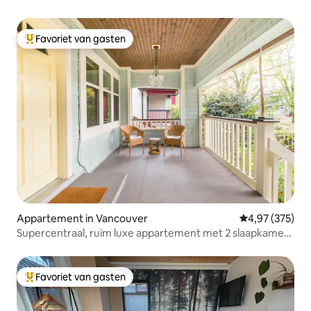
Favoriet van gasten
Topfavoriet van gasten
Appartement in Vancouver
Gemiddelde beo
4,97 (375)
Supercentraal, ruim luxe appartement met 2 slaapkamers
en 2 badkamers
Favoriet van gasten
Topfavoriet van gasten