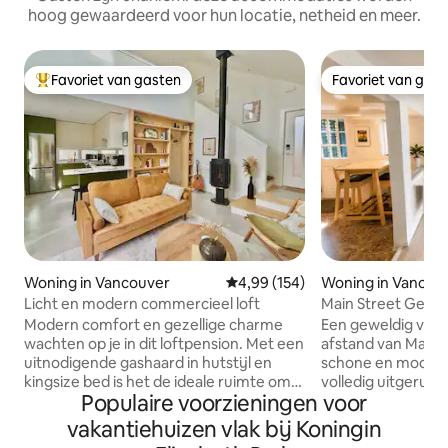
hoog gewaardeerd voor hun locatie, netheid en meer.
Favoriet van gasten
Favoriet van gas
Topfavoriet van gasten
Favoriet van gas
Woning in Vancouver
Gemiddelde beoordeling van 4,9
4,99 (154)
Woning in Vancou
Licht en modern commercieel loft
Main Street Gem -
unit
Modern comfort en gezellige charme
Een geweldig verb
wachten op je in dit loftpension. Met een
afstand van Main S
uitnodigende gashaard in hutstijl en
schone en mooie t
kingsize bed is het de ideale ruimte om
volledig uitgerust
Populaire voorzieningen voor
te ontspannen na een dag verkennen!
badkamer, een sla
Deze zelfstandige woning heeft een
benodigdheden, m
vakantiehuizen vlak bij Koningin
volledige keuken, een eigen patio en
en een comfortabe