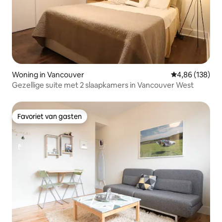
Woning in Vancouver
Gemiddelde beo
4,86 (138)
Gezellige suite met 2 slaapkamers in Vancouver West
Favoriet van gasten
Favoriet van gasten