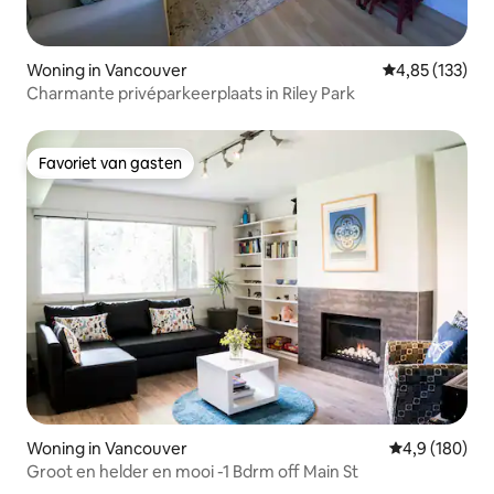
Woning in Vancouver
Gemiddelde beo
4,85 (133)
Charmante privéparkeerplaats in Riley Park
Favoriet van gasten
Favoriet van gasten
Woning in Vancouver
Gemiddelde be
4,9 (180)
Groot en helder en mooi -1 Bdrm off Main St