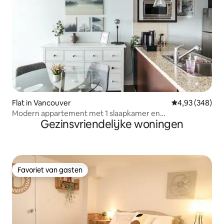
Flat in Vancouver
Gemiddelde beo
4,93 (348)
Modern appartement met 1 slaapkamer en
Gezinsvriendelijke woningen
airconditioning (licentie # 26-160337)
Favoriet van gasten
Favoriet van gasten