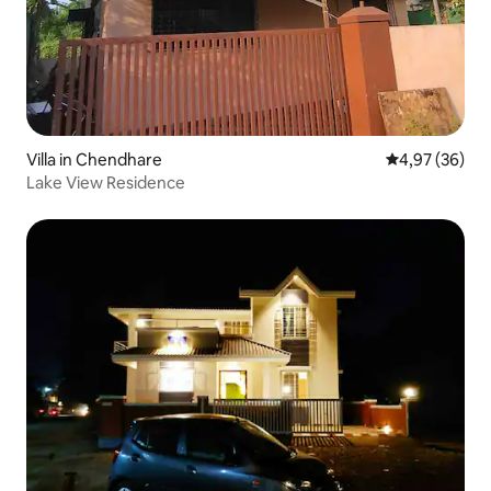
Villa in Chendhare
Gemiddelde be
4,97 (36)
Lake View Residence