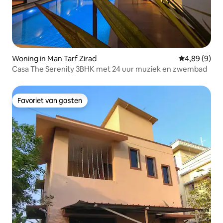
Woning in Man Tarf Zirad
Gemiddelde b
4,89 (9)
Casa The Serenity 3BHK met 24 uur muziek en zwembad
Favoriet van gasten
Favoriet van gasten