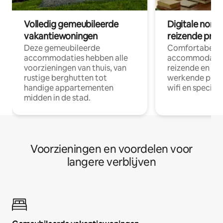
Volledig gemeubileerde
Digitale nom
vakantiewoningen
reizende prof
Deze gemeubileerde
Comfortabele
accommodaties hebben alle
accommodatie
voorzieningen van thuis, van
reizende en op
rustige berghutten tot
werkende profe
handige appartementen
wifi en special
midden in de stad.
Voorzieningen en voordelen voor
langere verblijven