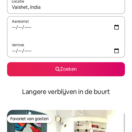
Locatie
Wanneer er resultaten beschikbaar zijn, maak je een keuze met 
Aankomst
Vertrek
Zoeken
Langere verblijven in de buurt
Favoriet van gasten
Favoriet van gasten