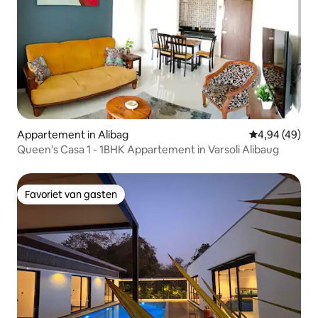
Appartement in Alibag
Gemiddelde be
4,94 (49)
Queen's Casa 1 - 1BHK Appartement in Varsoli Alibaug
Favoriet van gasten
Favoriet van gasten