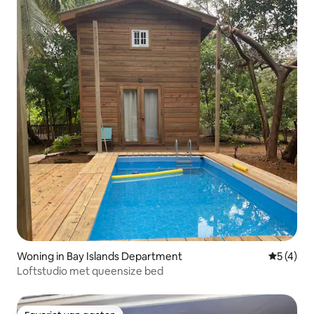
Woning in Bay Islands Department
Gemiddeld
5 (4)
Loftstudio met queensize bed