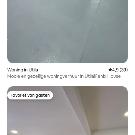
Woning in Utila
Gemiddelde b
4,9 (39)
Mooie en gezellige woningverhuur in Utila|Fenix House
Favoriet van gasten
Favoriet van gasten