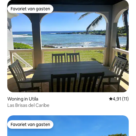
Favoriet van gasten
Favoriet van gasten
Woning in Utila
Gemiddelde b
4,91 (11)
Las Brisas del Caribe
Favoriet van gasten
Favoriet van gasten