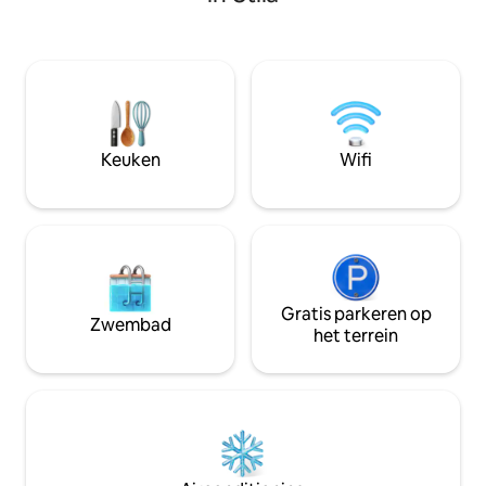
maximaal 8 personen. Van een eigen
energie. Twee ruime veranda 's. Eigen
ingang tot een achterdekzwembad met
watertoevoer. Omheind en omheind
Caribisch uitzicht, deze woning met vier
voor privacy. Omzoomd met
slaapkamers zal zelfs de meest
mangroven aan de la
discriminerende reizigers zeker
tuin met kleurrijk
behagen. Het biedt 4 slaapkamers, een
landschapsarchite
gastronomische keuken, overal WiFi,
zonsopgangen zijn
een flatscreen-tv in elke slaapkamer en
zien.
Keuken
Wifi
een grote tv in de woonkamer. Wonen
aan het strand... ah...
Gratis parkeren op
Zwembad
het terrein