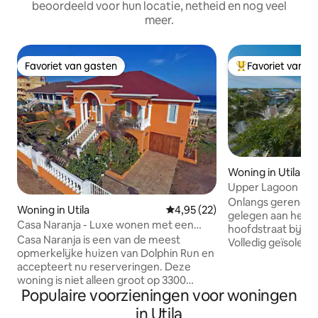
beoordeeld voor hun locatie, netheid en nog veel
meer.
Favoriet van gasten
Favoriet van g
Favoriet van gasten
Topfavoriet van 
Woning in Utila
Upper Lagoon Ho
Onlangs gerenove
Woning in Utila
Gemiddelde beoordeling van 4,
4,95 (22)
gelegen aan het e
Casa Naranja - Luxe wonen met een
hoofdstraat bij d
eigen zwembad
Casa Naranja is een van de meest
Volledig geïsoleer
opmerkelijke huizen van Dolphin Run en
van airconditionin
accepteert nu reserveringen. Deze
Gebouwd naar de
woning is niet alleen groot op 3300
gebouwcode Korte
Populaire voorzieningen voor woningen
vierkante meter, maar het is ingericht
populaire duikcent
om de ruimte te maximaliseren voor
en Bando Beach. Off-grid op zonne-
in Utila