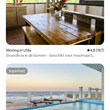
Woning in Utila
Gemiddelde be
4,8 (167)
Strandhuis in de bomen - Geschikt voor maximaal 5
personen!
Superhost
Superhost