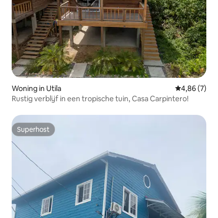
Woning in Utila
Gemiddelde b
4,86 (7)
Rustig verblijf in een tropische tuin, Casa Carpintero!
Superhost
Superhost