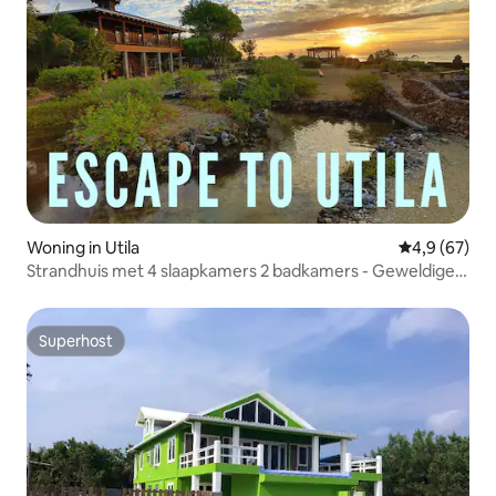
Woning in Utila
Gemiddelde b
4,9 (67)
Strandhuis met 4 slaapkamers 2 badkamers - Geweldige
locatie!
Superhost
Superhost