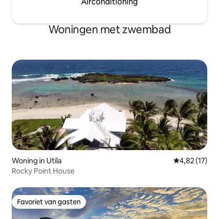
Airconditioning
Woningen met zwembad
Woning in Utila
Gemiddelde be
4,82 (17)
Rocky Point House
Favoriet van gasten
Favoriet van gasten