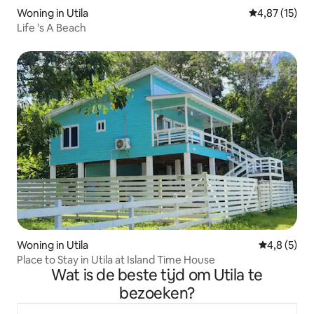
Woning in Utila
Gemiddelde be
4,87 (15)
Life 's A Beach
Woning in Utila
Gemiddelde 
4,8 (5)
Place to Stay in Utila at Island Time House
Wat is de beste tijd om Utila te
bezoeken?