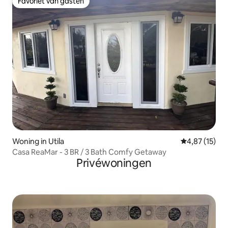
Favoriet van gasten
Favoriet van gasten
Woning in Utila
Gemiddelde be
4,87 (15)
Casa ReaMar - 3 BR / 3 Bath Comfy Getaway
Privéwoningen