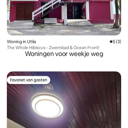
Woning in Utila
Gemiddeld
5 (3)
The Whole Hibiscus - Zwembad & Ocean Front!
Woningen voor weekje weg
Favoriet van gasten
Favoriet van gasten