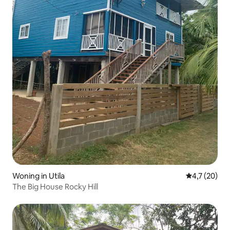
Woning in Utila
Gemiddelde b
4,7 (20)
The Big House Rocky Hill