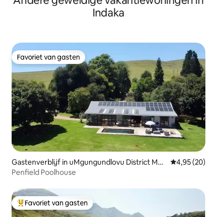
Andere geweldige vakantiewoningen in
Indaka
Favoriet van gasten
Favoriet van gasten
Gastenverblijf in uMgungundlovu District Mun
Gemiddelde be
4,95 (20)
icipality
Penfield Poolhouse
Favoriet van gasten
Topfavoriet van gasten