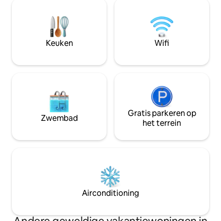
Binnen de veilige omgeving van Inkungu
zijn afzonderlijk vermeld: 
Estate kun je kiezen om binnen of buiten
en DIDDLY KRAAK. Alle kamers hebb
te dineren in het Mystique Restaurant.
een prachtig uitzi
Het landgoed ligt op enkele minuten
comfortabel en vol
rijden van de bezienswaardigheden en
Keuken
Wifi
zelfcatering.
voorzieningen van het centrum van
Drakenberg.
Gratis parkeren op
Zwembad
het terrein
Airconditioning