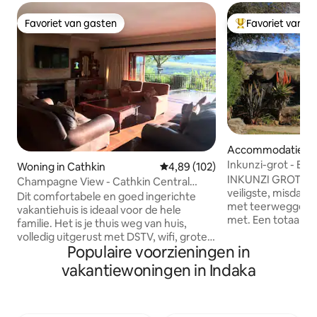
Favoriet van gasten
Favoriet van g
Favoriet van gasten
Topfavoriet van 
Accommodatie in 
n
Inkunzi-grot - Een
Woning in Cathkin
Gemiddelde beoordeling van 4,8
4,89 (102)
ervaring.
INKUNZI GROT ligt in een van de
Champagne View - Cathkin Central
veiligste, misdaad
Drakenberg
Dit comfortabele en goed ingerichte
met teerweggetjes
vakantiehuis is ideaal voor de hele
met. Een totaal unieke, door de eigenaar
familie. Het is je thuis weg van huis,
gebouwde unit m
volledig uitgerust met DSTV, wifi, grote
thema. 1 slaapkamer met alleen een
Populaire voorzieningen in
eethoek, buitenbraai en een prachtig
tweepersoonsbed.
gemeenschappelijk zwembad. Ervaar
vakantiewoningen in Indaka
lounge . Een gewel
de schoonheid van de Champagne
aparte douche. Uitzicht op een
Valley terwijl je op het houten terras zit
prachtige rotspoel
en de kinderen op konijnenjacht gaan.
goedkopere eenhe