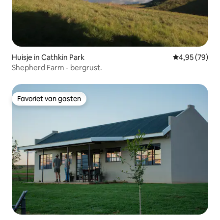
Huisje in Cathkin Park
Gemiddelde be
4,95 (79)
Shepherd Farm - bergrust.
Favoriet van gasten
Favoriet van gasten