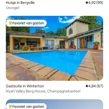
Huisje in Bergville
Gemiddelde be
4,92 (99)
IJsvogel
Favoriet van gasten
Topfavoriet van gasten
Gastsuite in Winterton
Gemiddelde be
4,84 (67)
Nyati Valley Berg House, Champagnekasteel
Favoriet van gasten
Topfavoriet van gasten