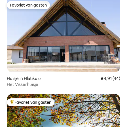
Favoriet van gasten
Favoriet van gasten
Huisje in Hlatikulu
Gemiddelde be
4,91 (44)
Het Visserhuisje
Favoriet van gasten
Topfavoriet van gasten