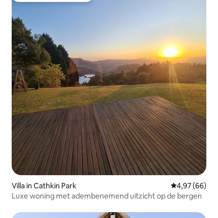
Villa in Cathkin Park
Gemiddelde be
4,97 (66)
Luxe woning met adembenemend uitzicht op de bergen