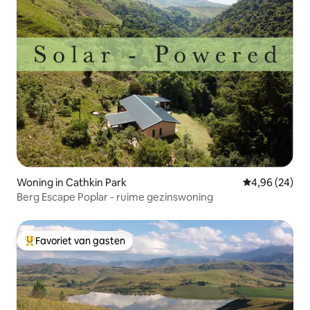
Woning in Cathkin Park
Gemiddelde be
4,96 (24)
Berg Escape Poplar - ruime gezinswoning
Favoriet van gasten
Topfavoriet van gasten