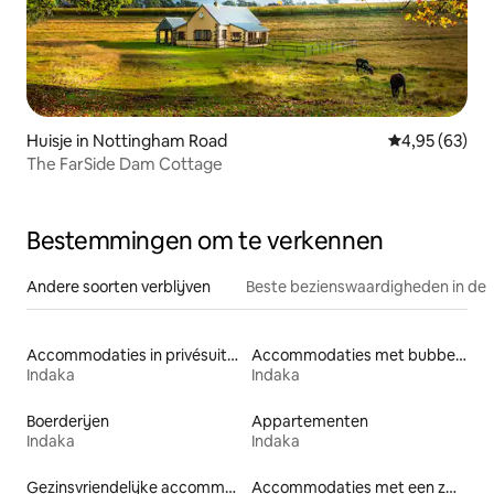
Huisje in Nottingham Road
Gemiddelde be
4,95 (63)
The FarSide Dam Cottage
Bestemmingen om te verkennen
Andere soorten verblijven
Beste bezienswaardigheden in de 
Accommodaties in privésuites
Accommodaties met bubbelbad
Indaka
Indaka
Boerderijen
Appartementen
Indaka
Indaka
Gezinsvriendelijke accommodaties
Accommodaties met een zwembad