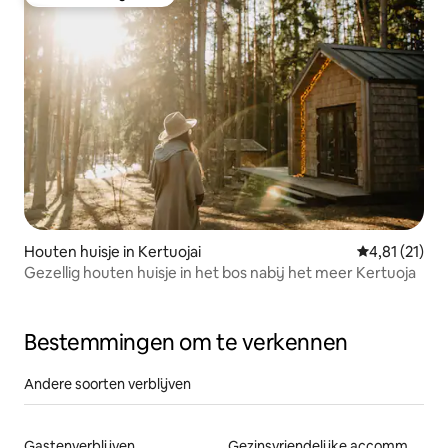
Favoriet van gasten
Houten huisje in Kertuojai
Gemiddelde b
4,81 (21)
Gezellig houten huisje in het bos nabij het meer Kertuoja
Bestemmingen om te verkennen
Andere soorten verblijven
Gastenverblijven
Gezinsvriendelijke accommodaties