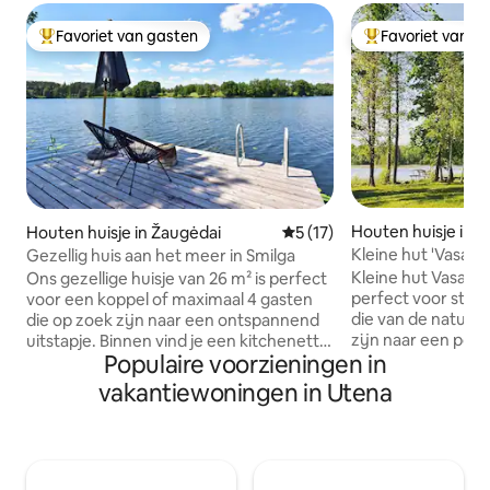
Favoriet van gasten
Favoriet van g
Topfavoriet van gasten
Topfavoriet van 
Houten huisje in I
Houten huisje in Žaugėdai
Gemiddelde beoordeling van
5 (17)
Kleine hut 'Vasara'
Gezellig huis aan het meer in Smilga
boerderij Kemešy
Kleine hut Vasara 
Ons gezellige huisje van 26 m² is perfect
perfect voor stell
voor een koppel of maximaal 4 gasten
die van de natuur
die op zoek zijn naar een ontspannend
zijn naar een poor
uitstapje. Binnen vind je een kitchenette,
Populaire voorzieningen in
hut heeft een tw
een eethoek, een tweepersoonsbed,
eenpersoonsbed, 
extra slaapplaatsen en een badkamer
vakantiewoningen in Utena
kleine keuken. "Vas
met douche. De airconditioning zorgt
ecologische boerd
voor aangename koeling of verwarming
alleen beschikbaar
en het fornuis voegt gezelligheid toe.
zomermaanden. Het
Het grote overdekte terras is perfect
andere gebouwen i
voor een kopje koffie 's ochtends of om