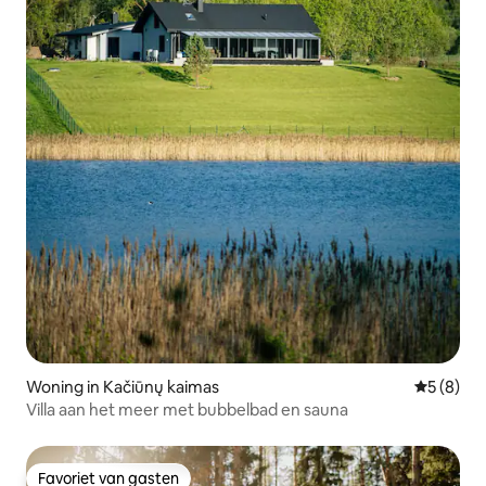
Woning in Kačiūnų kaimas
Gemiddeld
5 (8)
Villa aan het meer met bubbelbad en sauna
Favoriet van gasten