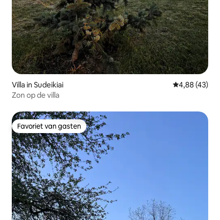
Villa in Sudeikiai
Gemiddelde be
4,88 (43)
Zon op de villa
Favoriet van gasten
Favoriet van gasten