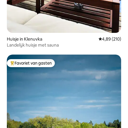
Huisje in Klenuvka
Gemiddelde beo
4,89 (210)
Landelijk huisje met sauna
Favoriet van gasten
Topfavoriet van gasten