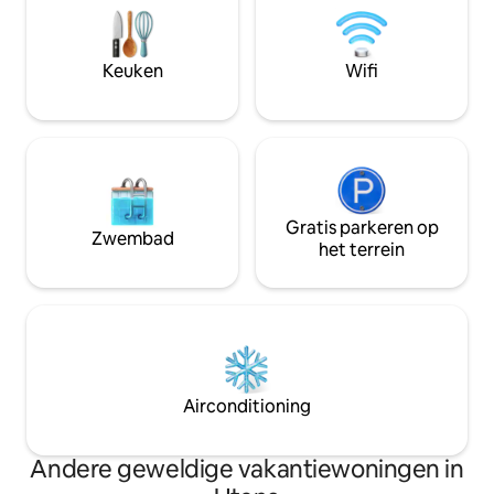
kon genieten van 
's avonds te ontspannen. De hot tub
aan de oever van
naast het terras nodigt je uit om te
'Vasara' heeft oo
genieten van warme avonden onder de
Keuken
Wifi
naar het meer en 
open hemel (prijs: € 70). Er is een boot
prachtig uitzicht
beschikbaar.
Gratis parkeren op
Zwembad
het terrein
Airconditioning
Andere geweldige vakantiewoningen in