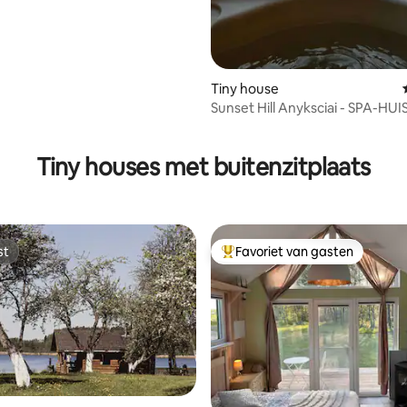
Tiny house
Sunset Hill Anyksciai - SPA-HUI
ng van 4,9 op 5, 21 recensies
Tiny houses met buitenzitplaats
st
Favoriet van gasten
st
Topfavoriet van gasten