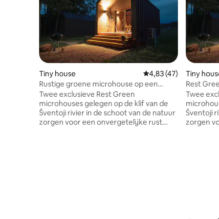
Tiny house
Gemiddelde beoordelin
4,83 (47)
Tiny hous
Rustige groene microhouse op een
Rest Gree
rivierklif!
Twee exclusieve Rest Green
Twee excl
microhouses gelegen op de klif van de
microhous
Šventoji rivier in de schoot van de natuur
Šventoji r
zorgen voor een onvergetelijke rust
zorgen vo
voor bezoekers, die toegang hebben tot
voor bezo
een eigen mini-strand, zwemmen,
een eige
gebruik maken van voetbal- en
gebruik m
volleybalvelden, buitenbarbecue,
volleybal
ontspannen in een hangmat of op het
ontspanne
terras. De inrichting is minimalistisch,
terras. De
maar zorgvuldig gepland met veel
maar zorg
voorzieningen. We kunnen ook betaalde
voorzieni
activiteiten aanbieden zoals kajaks,
activiteit
paddleboards, fietsen, boogschieten,
paddleboa