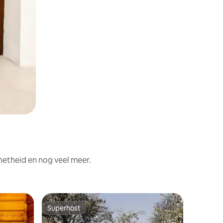
netheid en nog veel meer.
Houten h
Superhost
Favorie
Superhost
Favorie
Gezellig 