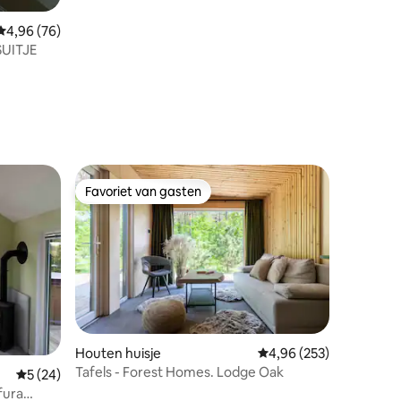
Gemiddelde beoordeling van 4,96 op 5, 76 recensies
4,96 (76)
SUITJE
Favoriet van gasten
Favoriet van gasten
Houten huisje
Gemiddelde beoordeling
4,96 (253)
Tafels - Forest Homes. Lodge Oak
Gemiddelde beoordeling van 5 op 5, 24 recensies
5 (24)
fura