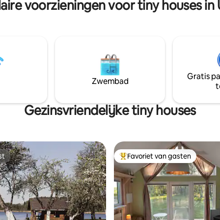
aire voorzieningen voor tiny houses in
 wandelingen, het observeren
centrum 2,0 uur, naar Moletai 
lichamen door een telescoop.
0,5 uur.
Gratis p
Zwembad
t
Gezinsvriendelijke tiny houses
st
Favoriet van gasten
st
Topfavoriet van gasten