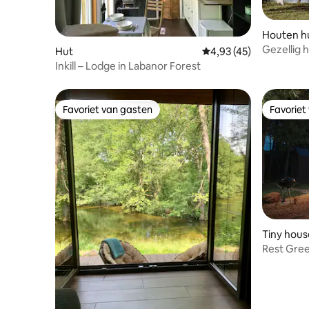
Houten hu
Gezellig 
Hut
Gemiddelde beoordelin
4,93 (45)
ecologisc
Inkill – Lodge in Labanor Forest
Favoriet van gasten
Favoriet
Favoriet van gasten
Favoriet
Tiny hous
Rest Gree