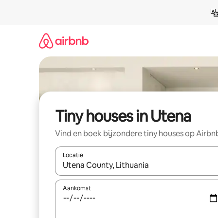
Ga
direct
naar
inhoud
Tiny houses in Utena
Vind en boek bijzondere tiny houses op Airbn
Locatie
Wanneer er resultaten beschikbaar zijn, maak je 
Aankomst