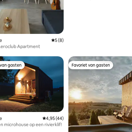
extra)
e
Gemiddelde beoordeling van 5 op 5, 8 r
5 (8)
Aeroclub Apartment
 van gasten
Favoriet van gasten
 van gasten
Favoriet van gasten
e
Gemiddelde beoordeling van 4,95 op 5, 44 r
4,95 (44)
n microhouse op een rivierklif!