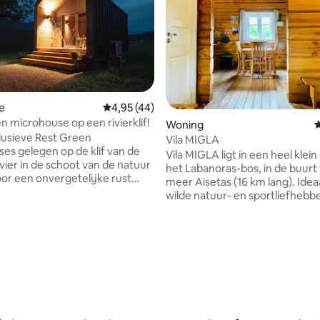
g van 4,83 op 5, 47 recensies
e
Gemiddelde beoordeling van 4,95 op 5, 44 r
4,95 (44)
n microhouse op een rivierklif!
Woning
G
usieve Rest Green
Vila MIGLA
es gelegen op de klif van de
Vila MIGLA ligt in een heel klein 
ivier in de schoot van de natuur
het Labanoras-bos, in de buurt
or een onvergetelijke rust
meer Aisetas (16 km lang). Idea
ekers, die toegang hebben tot
wilde natuur- en sportliefhebbe
n mini-strand, zwemmen,
Persoonlijk zwem ik in de zome
aken van voetbal- en
afstanden in Aisetas. In de winte
velden, buitenbarbecue,
goede omstandigheden zijn, is
n in een hangmat of op het
Aisetas perfect voor lange afst
 inrichting is minimalistisch,
30 km) vrij stile skiën. Bos is g
vuldig gepland met veel
klassiek skiën. De zomer is goe
ngen. We kunnen ook betaalde
verzamelen van bessen en
en aanbieden zoals kajaks,
paddenstoelen. Auto rijden na
rds, fietsen, boogschieten,
centrum van Vilnius: 1,5 uur, n