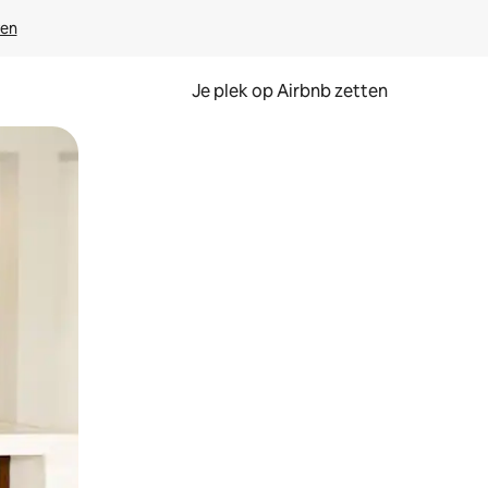
ven
Je plek op Airbnb zetten
en of swipen.