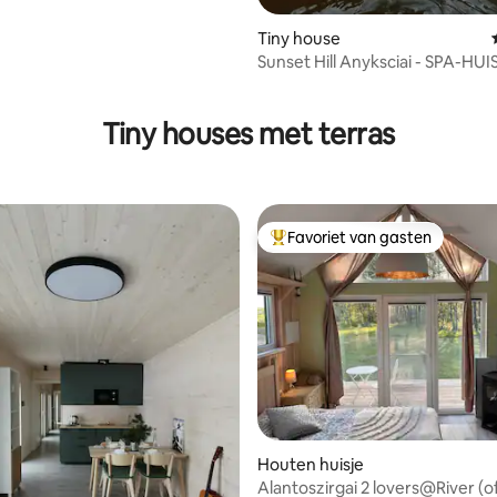
Tiny house
Sunset Hill Anyksciai - SPA-HUI
ng van 4,9 op 5, 21 recensies
Tiny houses met terras
Favoriet van gasten
Topfavoriet van gasten
g van 4,83 op 5, 47 recensies
Houten huisje
Alantoszirgai 2 lovers@River (o