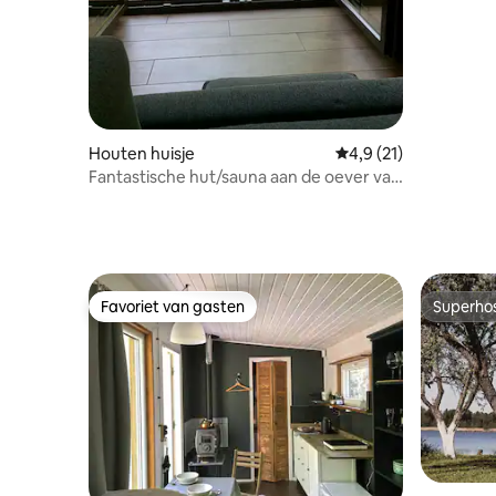
Houten huisje
Gemiddelde beoordeli
4,9 (21)
Fantastische hut/sauna aan de oever van
Žeimena
Favoriet van gasten
Superho
Favoriet van gasten
Superho