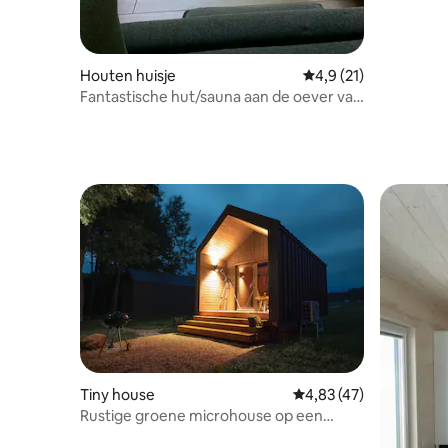
Houten huisje
Gemiddelde beoordeli
4,9 (21)
Fantastische hut/sauna aan de oever van
Žeimena
Tiny house
Gemiddelde beoordelin
4,83 (47)
Rustige groene microhouse op een
rivierklif!