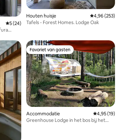
ecensies
Houten huisje
Gemiddelde beoordeling
4,96 (253)
Tafels - Forest Homes. Lodge Oak
Gemiddelde beoordeling van 5 op 5, 24 recensies
5 (24)
fura
Favoriet van gasten
Favoriet van gasten
ecensies
Accommodatie
Gemiddelde beoordeli
4,95 (19)
Greenhouse Lodge in het bos bij het
meer