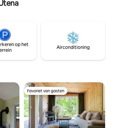
 Utena
loopbrug naar het meer.
en Utena
arkeren op het
Airconditioning
errein
Favoriet van gasten
Favoriet van gasten