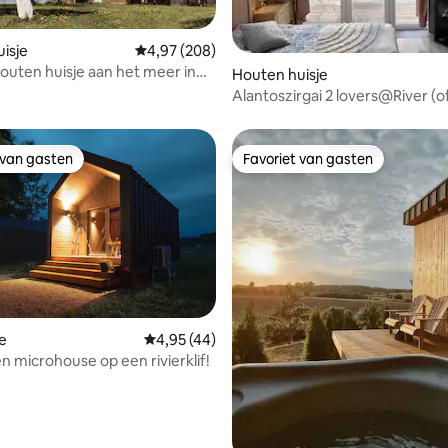
isje
Gemiddelde beoordeling van 4,97 op 5, 208 r
4,97 (208)
houten huisje aan het meer in
g van 4,93 op 5, 45 recensies
Houten huisje
he boerderij Kemešys
Alantoszirgai 2 lovers@River (o
extra)
 van gasten
Favoriet van gasten
 van gasten
Favoriet van gasten
e
Gemiddelde beoordeling van 4,95 op 5, 44 r
4,95 (44)
n microhouse op een rivierklif!