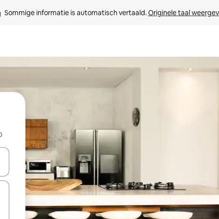
Sommige informatie is automatisch vertaald. 
Originele taal weerge
b
een keuze met je de pijltjestoetsen omhoog en omlaag, óf door te tikk