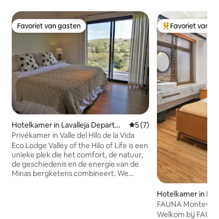
Favoriet van gasten
Favoriet van g
Favoriet van gasten
Topfavoriet van 
Hotelkamer in Lavalleja Departm
Gemiddelde beoordeling va
5 (7)
ent
Privékamer in Valle del Hilo de la Vida
Eco Lodge Valley of the Hilo of Life is een
unieke plek die het comfort, de natuur,
de geschiedenis en de energie van de
Minas bergketens combineert. We
hebben tweepersoonskamers, met een
eigen badkamer en terras met uitzicht
Hotelkamer in Mo
op de natuur. Je kunt ook genieten van
verschillende gemeenschappelijke
Welkom bij FAUN