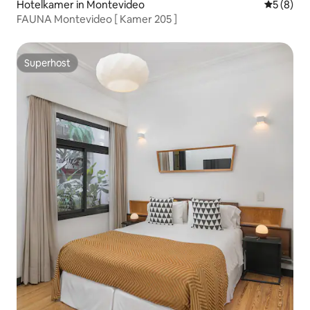
Hotelkamer in Montevideo
Gemiddeld
5 (8)
FAUNA Montevideo [ Kamer 205 ]
Superhost
Superhost