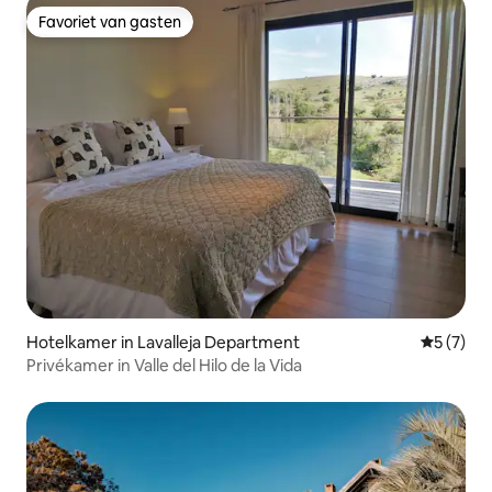
Favoriet van gasten
Favoriet van gasten
Hotelkamer in Lavalleja Department
Gemiddeld
5 (7)
Privékamer in Valle del Hilo de la Vida