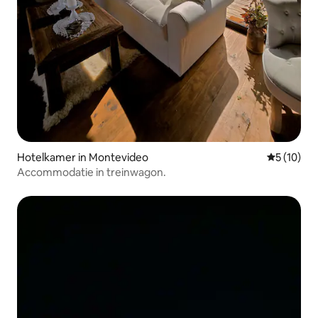
Hotelkamer in Montevideo
Gemiddelde
5 (10)
Accommodatie in treinwagon.