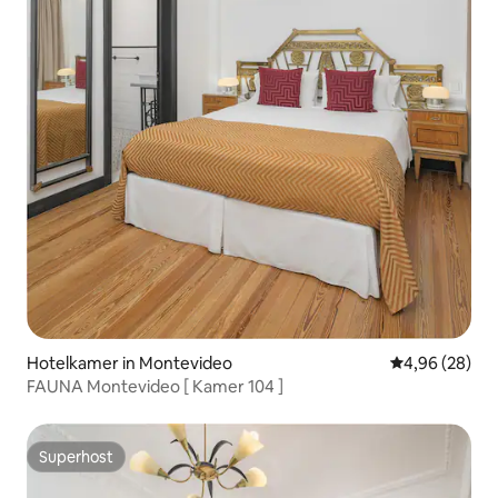
Hotelkamer in Montevideo
Gemiddelde be
4,96 (28)
FAUNA Montevideo [ Kamer 104 ]
Superhost
Superhost