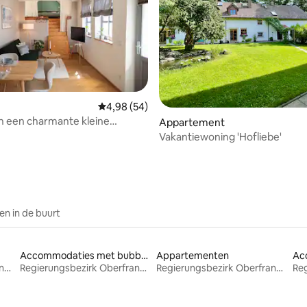
Gemiddelde beoordeling van 4,98 op 5, 54 r
4,98 (54)
 in een charmante kleine
ling van 5 op 5, 30 recensies
Appartement
Vakantiewoning 'Hofliebe'
n in de buurt
Accommodaties met bubbelbad
Appartementen
Regierungsbezirk Oberfranken
Regierungsbezirk Oberfranken
Regierungsbezirk Oberfranken