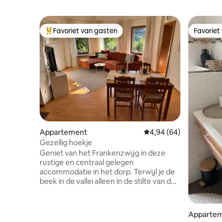
Favoriet van gasten
Favoriet
Topfavoriet van gasten
Favoriet
Appartement
Gemiddelde beoordelin
4,94 (64)
Gezellig hoekje
Geniet van het Frankenzwijg in deze
rustige en centraal gelegen
accommodatie in het dorp. Terwijl je de
beek in de vallei alleen in de stilte van de
nacht kunt horen, kun je naar veel
gastvrijheid lopen: 2-3 restaurants, een
populair bakkerijcafé, het spapark, een
Apparte
benzinestation met winkel en café, een