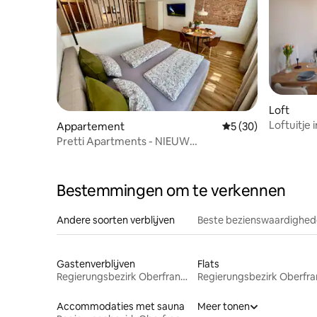
Loft
Loftuitje
Appartement
Gemiddelde beoorde
5 (30)
boerderij
Pretti Apartments - NIEUW
gerenoveerd, centraal, modern
Bestemmingen om te verkennen
Andere soorten verblijven
Beste bezienswaardighede
Gastenverblijven
Flats
Regierungsbezirk Oberfranken
Accommodaties met sauna
Meer tonen