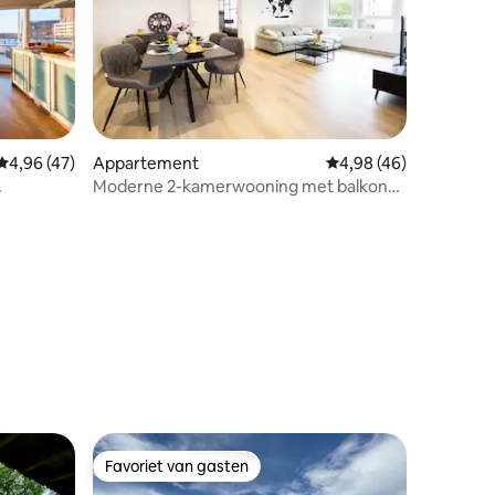
Gemiddelde beoordeling van 4,96 op 5, 47 recensies
4,96 (47)
Appartement
Gemiddelde beoordelin
4,98 (46)
Moderne 2-kamerwooning met balkon
op toplocatie in Coburg
ecensies
Favoriet van gasten
Favoriet van gasten