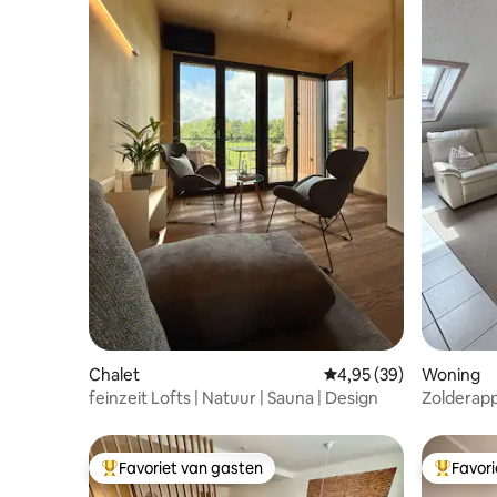
Chalet
Gemiddelde beoordelin
4,95 (39)
Woning
feinzeit Lofts | Natuur | Sauna | Design
Zolderap
Favoriet van gasten
Favor
Topfavoriet van gasten
Topfavor