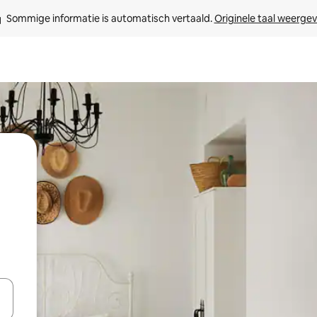
Sommige informatie is automatisch vertaald. 
Originele taal weerge
een keuze met je de pijltjestoetsen omhoog en omlaag, óf door te tikk