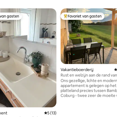
 van gasten
Favoriet van gasten
 van gasten
Topfavoriet van gasten
g van 4,94 op 5, 64 recensies
Vakantieboerderij
G
Rust en welzijn aan de rand va
idyllische Straßenhof
Ons gezellige, lichte en moder
appartement is gelegen op het
platteland precies tussen Bam
Coburg - twee zeer de moeite
steden in Frankrijk te zien. On
boerderij is een echte oase van
omgeven door bos en uitgestr
ment
Gemiddelde beoordeling van 5 op 5, 13 r
5 (13)
velden, ook sommige meren zi