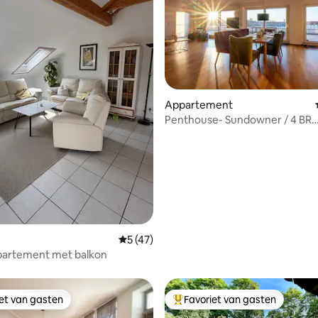
Appartement
Penthouse- Sundowner / 4 BR
/gezinsvriendelijk
g van 4,95 op 5, 39 recensies
Gemiddelde beoordeling van 5 op 5, 47 r
5 (47)
partement met balkon
iet van gasten
Favoriet van gasten
iet van gasten
Topfavoriet van gasten