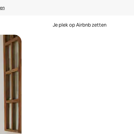
ven
Je plek op Airbnb zetten
en of swipen.