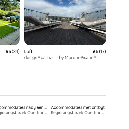
ecensies
Gemiddelde beoordeling van 5 op 5, 34 recensies
5 (34)
Loft
Gemiddelde beoord
5 (17)
designAparts - I - by MorenoPisano®️ -
Penthouse
Accommodaties nabij een meer
Accommodaties met ontbijt
Regierungsbezirk Oberfranken
Regierungsbezirk Oberfranken