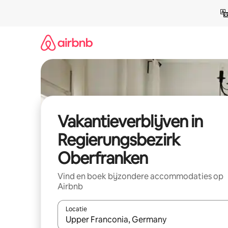
Ga
direct
naar
inhoud
Vakantieverblijven in
Regierungsbezirk
Oberfranken
Vind en boek bijzondere accommodaties op
Airbnb
Locatie
Wanneer er resultaten beschikbaar zijn, maak je 