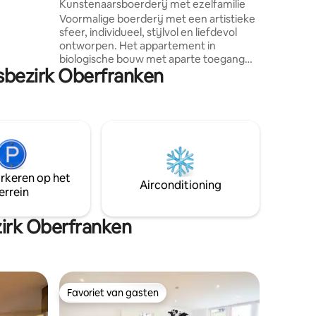
Kunstenaarsboerderij met ezelfamilie
ma
Voormalige boerderij met een artistieke
n de
sfeer, individueel, stijlvol en liefdevol
ontworpen. Het appartement in
 een
biologische bouw met aparte toegang
hten,
gsbezirk Oberfranken
via buitentrap met rooster. 2 kleine
slaapkamers, ontbijtkeuken en externe
keuken om te koken. 10 minuten naar de
zwemvijver met een eigen skatepark.
Ezelwandelingen, natuur en tuinieren,
creatieve workshops en coaching
kunnen op het terrein worden geboekt.
In het hart van het Fichtelgebergte, een
arkeren op het
goede uitvalsbasis voor wandel- en
Airconditioning
errein
fietstochten.
irk Oberfranken
Favoriet van gasten
Favoriet van gasten