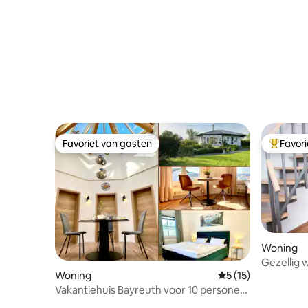
Favoriet van gasten
Favor
Favoriet van gasten
Topfavor
Woning
Gezellig 
Woning
Gemiddelde beoorde
5 (15)
Vakantiehuis Bayreuth voor 10 personen
met tuin