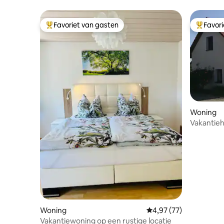
Favoriet van gasten
Favor
Topfavoriet van gasten
Topfavor
Woning
Vakantieh
Woning
Gemiddelde beoordelin
4,97 (77)
Vakantiewoning op een rustige locatie