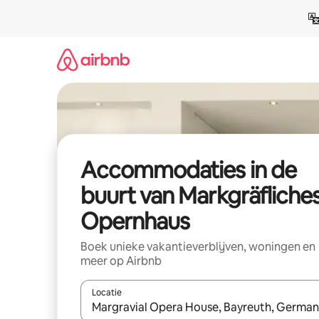
Ga
direct
naar
inhoud
Accommodaties in de
buurt van Markgräfliche
Opernhaus
Boek unieke vakantieverblijven, woningen en
meer op Airbnb
Locatie
Wanneer er resultaten beschikbaar zijn, maak je 