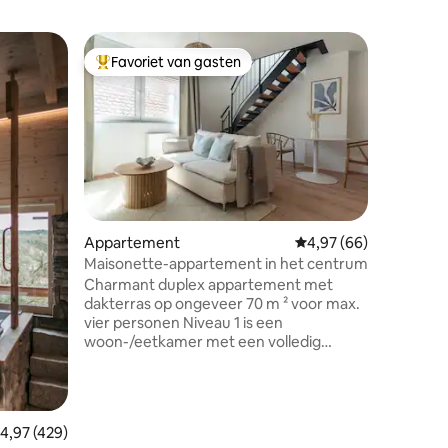
Apparte
Favoriet van gasten
Favorie
Topfavoriet van gasten
Favorie
Centraal
appartem
Heel fijn
hartje Ba
station, 
appartem
is 35 m2
woon-/sl
nieuwe k
badkamer
ecensies
Appartement
Gemiddelde beoordelin
4,97 (66)
een nieu
Maisonette-appartement in het centrum
wasmachin
Charmant duplex appartement met
op loopa
dakterras op ongeveer 70 m ² voor max.
vervoer. Meer over / Lake so bayreuth-
vier personen Niveau 1 is een
fewo dot 
woon-/eetkamer met een volledig
uitgeruste keuken, een eettafel voor 4
personen, 1 slaapbank incl. Salontafel,
dressoir en tv. Verder een werkruimte
met een bureau, bureaustoel en
emiddelde beoordeling van 4,97 op 5, 429 recensies
4,97 (429)
glasvezelaansluiting. Niveau 2 biedt u