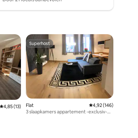
Superhost
Superhost
Flat
Gemiddelde beoordeling
4,92 (146)
ecensies
Gemiddelde beoordeling van 4,85 op 5, 13 recensies
4,85 (13)
3 slaapkamers appartement -exclusiv-
Gloednieuw 100 m ²