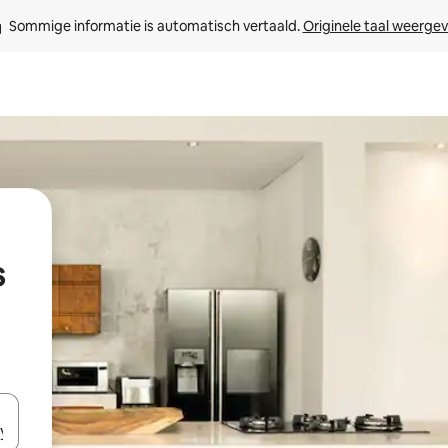
Sommige informatie is automatisch vertaald. 
Originele taal weerge
s
een keuze met je de pijltjestoetsen omhoog en omlaag, óf door te tikk