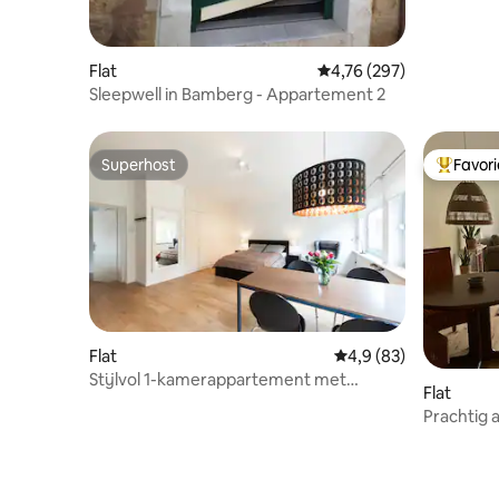
Flat
Gemiddelde beoordeling
4,76 (297)
Sleepwell in Bamberg - Appartement 2
Superhost
Favor
Superhost
Topfavor
Flat
Gemiddelde beoordeli
4,9 (83)
Stijlvol 1-kamerappartement met
Flat
uitzicht op de natuur
Prachtig 
aan de bi