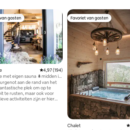
 van gasten
Favoriet van gasten
 van gasten
Favoriet van gasten
e
Gemiddelde beoordeling van 4,97 op 5, 194 r
4,97 (194)
e met eigen sauna 🌲midden in
 van 4,82 op 5, 617 recensies
urgenot aan de rand van het
fantastische plek om op te
uit te rusten, maar ook voor
ieve activiteiten zijn er hier
Het landgoed ligt iets
 aan het einde van het dorp. In
e omgeving zijn er klimrotsen,
en en een rivier om te
Chalet
G
 Ook fietsers en motorrijders