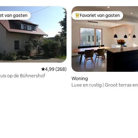
iet van gasten
Favoriet van gasten
iet van gasten
Topfavoriet van gasten
Gemiddelde beoordeling van 4,99 op 5, 268 r
4,99 (268)
uis op de Bühnershof
Woning
Luxe en rustig | Groot terras en 
Ruim
g van 4,97 op 5, 77 recensies