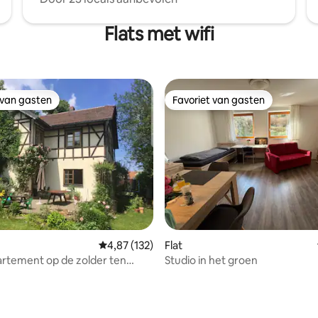
Flats met wifi
 van gasten
Favoriet van gasten
 van gasten
Favoriet van gasten
Gemiddelde beoordeling van 4,87 op 5, 132 r
4,87 (132)
Flat
rtement op de zolder ten
Studio in het groen
an Coburg