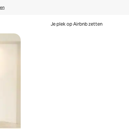
ven
Je plek op Airbnb zetten
en of swipen.