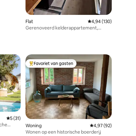
Flat
Gemiddelde beoordeling
4,94 (130)
Gerenoveerd kelderappartement,
modern ingericht!
Favoriet van gasten
Topfavoriet van gasten
ecensies
Gemiddelde beoordeling van 5 op 5, 31 recensies
5 (31)
sche
Woning
Gemiddelde beoordelin
4,97 (92)
Wonen op een historische boerderij