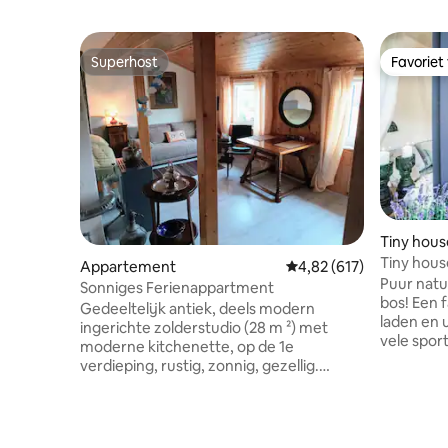
Superhost
Favoriet
Superhost
Favoriet
Tiny hous
Tiny hous
Appartement
Gemiddelde beoordeling
4,82 (617)
de natuur
Puur natu
Sonniges Ferienappartment
bos! Een 
Gedeeltelijk antiek, deels modern
laden en 
ingerichte zolderstudio (28 m ²) met
vele sport
moderne kitchenette, op de 1e
grenzen. 
verdieping, rustig, zonnig, gezellig.
afgelegen
Terras met tuinschuren met rozentuin
de direct
kunnen worden gebruikt. Bus 305
wandelpad
(stadscentrum, centraal station,
kajakken.
Festspielhaus) op 50 m, 15-20 minuten