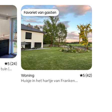
Favoriet van gasten
Favoriet van gasten
ecensies
Gemiddelde beoordeling van 5 op 5, 24 recensies
5 (24)
tuin |
Woning
Gemiddelde beoord
5 (42)
Huisje in het hartje van Franken
Zwitserland