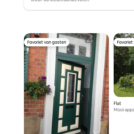
Favoriet van gasten
Favoriet
Favoriet van gasten
Favoriet
Flat
Mooi appa
zuiden v