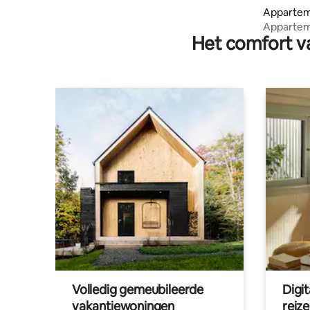
Appartem
Appartem
Het comfort va
Kampala,
Volledig gemeubileerde
Digi
vakantiewoningen
reiz