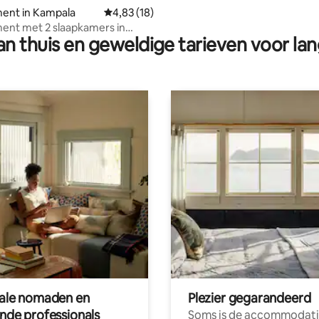
ent in Kampala
Gemiddelde beoordeling van 4,83 op 5, 18 r
4,83 (18)
ent met 2 slaapkamers in
n thuis en geweldige tarieven voor lan
 Munyonyo.
tale nomaden en
Plezier gegarandeerd
ende professionals
Soms is de accommodati