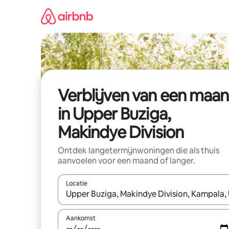
Ga
direct
naar
inhoud
Verblijven van een maa
in Upper Buziga,
Makindye Division
Ontdek langetermijnwoningen die als thuis
aanvoelen voor een maand of langer.
Locatie
Wanneer er resultaten beschikbaar zijn, maak je 
Aankomst