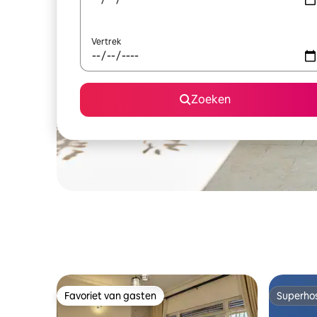
Vertrek
Zoeken
Favoriet van gasten
Superho
Favoriet van gasten
Superho