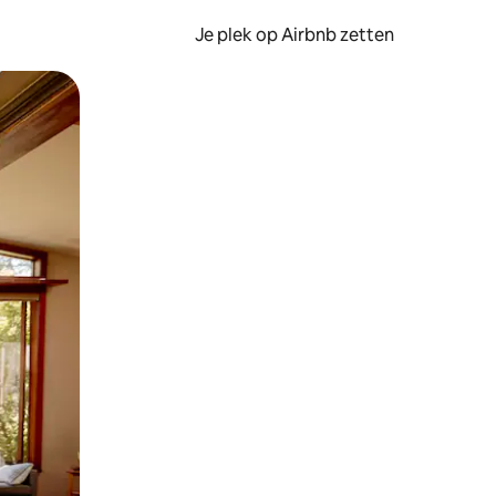
Je plek op Airbnb zetten
en of swipen.