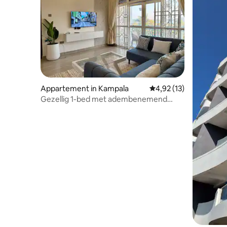
Appartement in Kampala
Gemiddelde beoordelin
4,92 (13)
Gezellig 1-bed met adembenemend
uitzicht op het meer