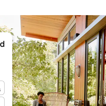
nd
een keuze met je de pijltjestoetsen omhoog en omlaag, óf door te tikk