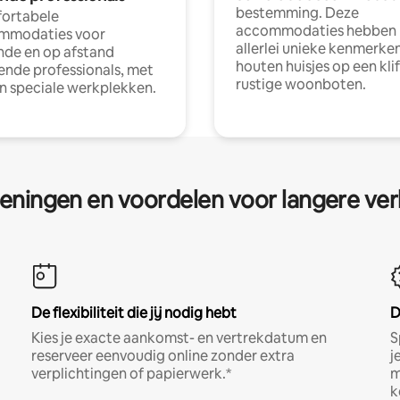
bestemming. Deze
ortabele
accommodaties hebben
mmodaties voor
allerlei unieke kenmerken
nde en op afstand
houten huisjes op een klif
nde professionals, met
rustige woonboten.
en speciale werkplekken.
eningen en voordelen voor langere ver
De flexibiliteit die jij nodig hebt
D
Kies je exacte aankomst- en vertrekdatum en
S
reserveer eenvoudig online zonder extra
j
verplichtingen of papierwerk.*
m
k