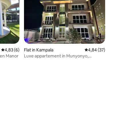
Gemiddelde beoordeling van 4,83 op 5, 6 recensies
4,83 (6)
Flat in Kampala
Gemiddelde beoordelin
4,84 (37)
den Manor
Luxe appartement in Munyonyo,
Kampala-Wi-Fi24/7