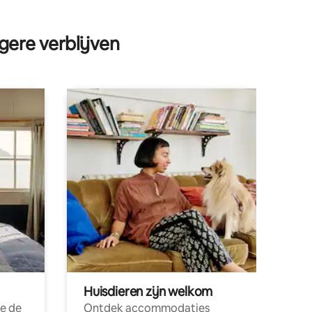
ecensies
gere verblijven
Huisdieren zijn welkom
e de
Ontdek accommodaties