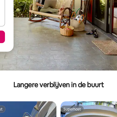
Langere verblijven in de buurt
st
Superhost
st
Superhost