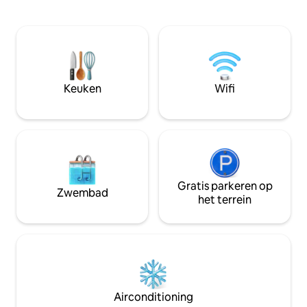
Accommodatie Milkwood Beach
verblijf gelukkig en gedenkwaardig te
Cottages Food Menu Opties: Jij
maken. We hebben elf eenheden,
hoe je wilt worden
variërend van onze smaakvol ingerichte
catering of - B&B 
self-catering eenheden tot B&B
maaltijden van erv
blokhutten allemaal in de rustige tuinen.
volledige maaltijd
Geniet van lekker landelijk eten
accommodatie) "Eet als een koning -
geserveerd in onze Feathers Bistro en
Keuken
Wifi
betaal als een boe
de Crane & Assagai Country Pub.
Gratis parkeren op
Zwembad
het terrein
Airconditioning