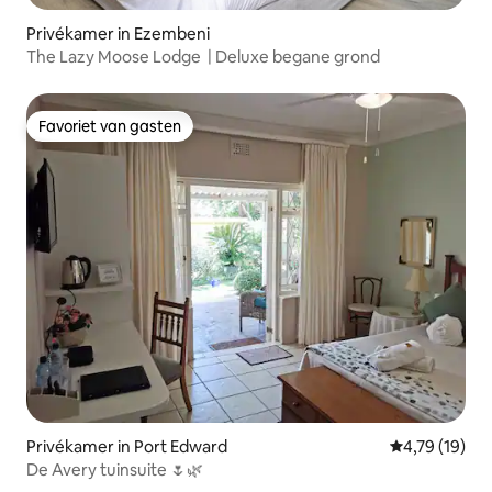
Privékamer in Ezembeni
The Lazy Moose Lodge | Deluxe begane grond
Favoriet van gasten
Favoriet van gasten
Privékamer in Port Edward
Gemiddelde be
4,79 (19)
De Avery tuinsuite 🌷🌿