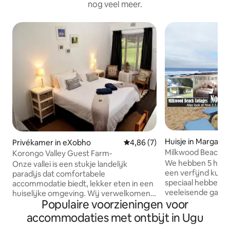
nog veel meer.
Huisje in Margate
Privékamer in eXobho
Gemiddelde beoordeling van 4
4,86 (7)
Milkwood Beach C
Korongo Valley Guest Farm-
We hebben 5 huisje
Onze vallei is een stukje landelijk
een verfijnd kunst
paradijs dat comfortabele
speciaal hebben i
accommodatie biedt, lekker eten in een
veeleisende gast 
huiselijke omgeving. Wij verwelkomen
Populaire voorzieningen voor
en gevoel. Ingeri
gezinnen, bedrijven, vakantiegangers
kleuren. Bekijk video 's op YouTube
en onze lokale gemeenschap. Waar je
accommodaties met ontbijt in Ugu
(zoek naar..) Milkwood Beach Cottages
ook voor bent, het is ons doel om je