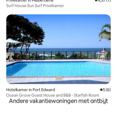
Privékamer in Hibberdene
Gemiddelde b
4,57 (7)
Surf House Sun Surf Privékamer
Hotelkamer in Port Edward
Gemiddeld
5 (6)
Ocean Grove Guest House and B&B - Starfish Room
Andere vakantiewoningen met ontbijt