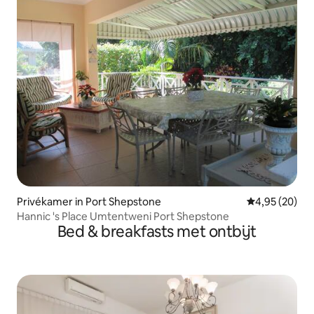
Privékamer in Port Shepstone
Gemiddelde be
4,95 (20)
Hannic 's Place Umtentweni Port Shepstone
Bed & breakfasts met ontbijt