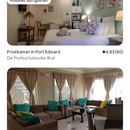
Favoriet van gasten
Favoriet van gasten
Privékamer in Port Edward
Gemiddelde be
4,83 (40)
De Protea tuinsuite 🌺🌿