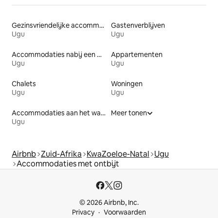
Gezinsvriendelijke accommodaties
Gastenverblijven
Ugu
Ugu
Accommodaties nabij een meer
Appartementen
Ugu
Ugu
Chalets
Woningen
Ugu
Ugu
Accommodaties aan het water
Meer tonen
Ugu
Airbnb
Zuid-Afrika
KwaZoeloe-Natal
Ugu
Accommodaties met ontbijt
© 2026 Airbnb, Inc.
Privacy
Voorwaarden