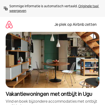
Ga
Sommige informatie is automatisch vertaald. 
Originele taal 
direct
weergeven
naar
inhoud
Je plek op Airbnb zetten
Vakantiewoningen met ontbijt in Ugu
Vind en boek bijzondere accommodaties met ontbijt