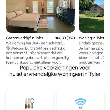
Gastenverblijf in Tyler
Gemiddelde beoordeling van 4,8
4,83 (357)
Woning in Tyler
Welkom bij Via 344 - een schattig
Lindale gezinsvri
pension met 1 slaapkamer
slaapkamers | Gro
🤠 Welkom bij Via 344, een schattig
Je familie zal dich
pension met 1 slaapkamer dat we
voorzieningen zit
hebben omgebouwd tot een gezellig
bieden heeft. Deze 
toevluchtsoord, niet alleen voor
minuten van TYLE
Populaire voorzieningen voor
vrienden en familie, maar voor diegenen
mijl van Miranda 
die een klein landelijk uitje willen dat je
PISTOOL, 35 minuten vanaf de EERSTE
huisdiervriendelijke woningen in Tyler
aan eenvoudigere tijden zal herinneren.
MAANDAGVAKANTI
Deze schattige kleine boerderij is de
minuten naar het 
perfecte plek voor je verblijf - vakantie!
centrum van Tyler. Deze woning 
⚠️ Houd voor het reserveren rekening
geschikt voor ach
met eventuele allergieproblemen of
over een omheinde
gevoeligheid voor lawaai. Lees de
vrienden. We ve
HARDE annuleringsvoorwaarden van
(toeslag voor huis
Airbnb🚨 voordat je reserveert om er
ze zijn niet toege