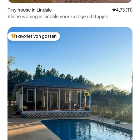
Tiny house in Lindale
Gemiddelde b
4,73 (11)
Kleine woning in Lindale voor rustige uitstapjes
Favoriet van gasten
Topfavoriet van gasten