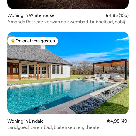
Woning in Whitehouse
Gemiddelde beo
4,85 (136)
Amanda Retreat: verwarmd zwembad, bubbelbad, nabij
Lake Tyler
Favoriet van gasten
Topfavoriet van gasten
Woning in Lindale
Gemiddelde be
4,98 (49)
Landgoed: zwembad, buitenkeuken, theater