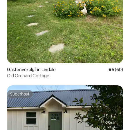
Gastenverblijf in Lindale
Gemiddelde
5 (60)
Old Orchard Cottage
Superhost
Superhost