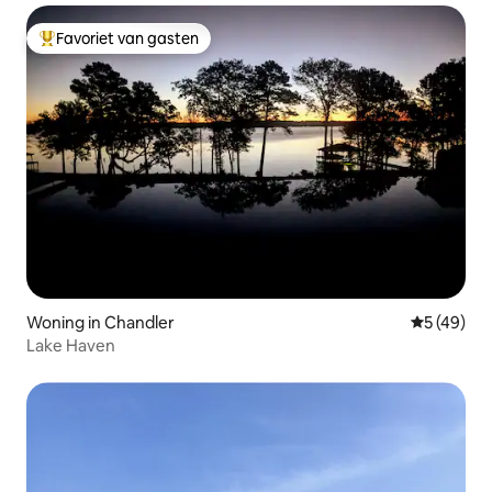
Favoriet van gasten
Topfavoriet van gasten
Woning in Chandler
Gemiddelde
5 (49)
Lake Haven