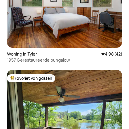
Woning in Tyler
Gemiddelde be
4,98 (42)
1957 Gerestaureerde bungalow
Favoriet van gasten
Topfavoriet van gasten