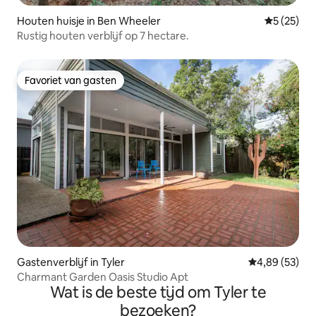
Houten huisje in Ben Wheeler
Gemiddelde
5 (25)
Rustig houten verblijf op 7 hectare.
Favoriet van gasten
Favoriet van gasten
Gastenverblijf in Tyler
Gemiddelde be
4,89 (53)
Charmant Garden Oasis Studio Apt
Wat is de beste tijd om Tyler te
bezoeken?