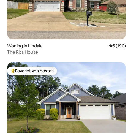
Woning in Lindale
Gemiddelde 
5 (190)
The Rita House
Favoriet van gasten
Topfavoriet van gasten