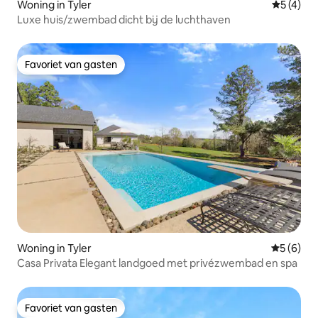
Woning in Tyler
Gemiddeld
5 (4)
Luxe huis/zwembad dicht bij de luchthaven
Favoriet van gasten
Favoriet van gasten
Woning in Tyler
Gemiddeld
5 (6)
Casa Privata Elegant landgoed met privézwembad en spa
Favoriet van gasten
Favoriet van gasten