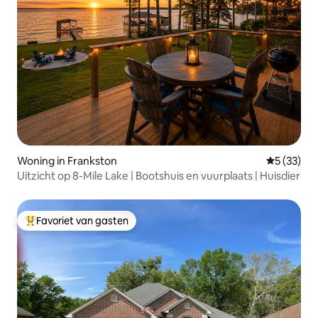
Woning in Frankston
Gemiddelde
5 (33)
Uitzicht op 8-Mile Lake | Bootshuis en vuurplaats | Huisdier
Favoriet van gasten
Topfavoriet van gasten