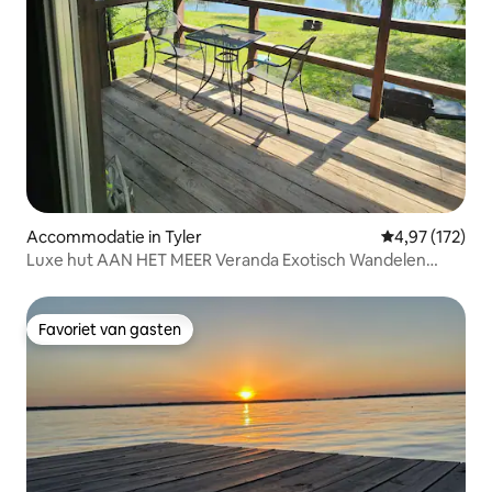
Accommodatie in Tyler
Gemiddelde beo
4,97 (172)
Luxe hut AAN HET MEER Veranda Exotisch Wandelen
Vissen
Favoriet van gasten
Favoriet van gasten