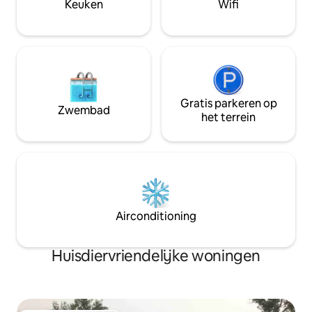
Keuken
Wifi
zeker van te zijn dat je je comfortabel
de bedden om ee
voelt met de voorwaarden. Dit is een
voor iedereen te 
niet-restitueerbaar verblijf
Gratis parkeren op
Zwembad
het terrein
Airconditioning
Huisdiervriendelijke woningen