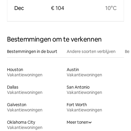
Dec
€ 104
10°C
Bestemmingen om te verkennen
Bestemmingen in de buurt
Andere soorten verblijven
Bes
Houston
Austin
Vakantiewoningen
Vakantiewoningen
Dallas
San Antonio
Vakantiewoningen
Vakantiewoningen
Galveston
Fort Worth
Vakantiewoningen
Vakantiewoningen
Oklahoma City
Meer tonen
Vakantiewoningen