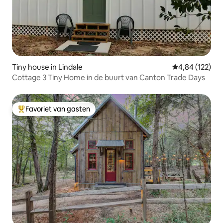
Tiny house in Lindale
Gemiddelde beo
4,84 (122)
Cottage 3 Tiny Home in de buurt van Canton Trade Days
Favoriet van gasten
Topfavoriet van gasten