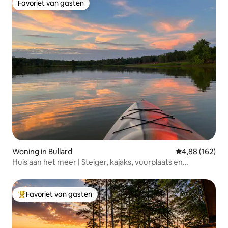
Favoriet van gasten
Favoriet van gasten
Woning in Bullard
Gemiddelde beo
4,88 (162)
Huis aan het meer | Steiger, kajaks, vuurplaats en
zonsondergang
Favoriet van gasten
Topfavoriet van gasten