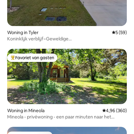
Woning in Tyler
Gemiddelde
5 (59)
Koninklijk verblijf~Geweldige
locatie~Gezinsvriendelijk~SPELLEN
Favoriet van gasten
Topfavoriet van gasten
Woning in Mineola
Gemiddelde beo
4,96 (360)
Mineola - privéwoning - een paar minuten naar het
centrum