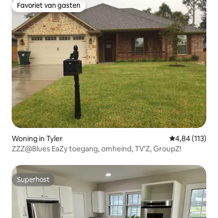
Favoriet van gasten
Favoriet van gasten
Woning in Tyler
Gemiddelde beo
4,84 (113)
ZZZ@Blues EaZy toegang, omheind, TV'Z, GroupZ!
Superhost
Superhost