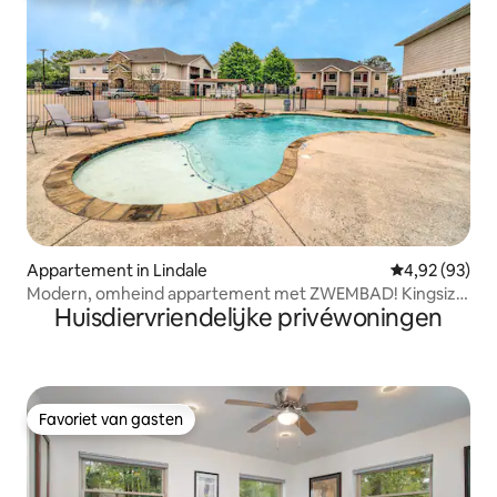
Appartement in Lindale
Gemiddelde be
4,92 (93)
Modern, omheind appartement met ZWEMBAD! Kingsize
Huisdiervriendelijke privéwoningen
bed!
Favoriet van gasten
Favoriet van gasten