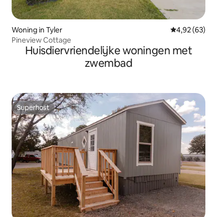
Woning in Tyler
Gemiddelde be
4,92 (63)
Pineview Cottage
Huisdiervriendelijke woningen met
zwembad
Superhost
Superhost