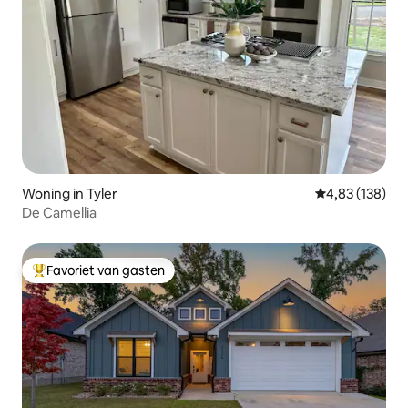
Woning in Tyler
Gemiddelde beo
4,83 (138)
De Camellia
Favoriet van gasten
Topfavoriet van gasten