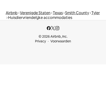
Airbnb
Verenigde Staten
Texas
Smith County
Tyler
Huisdiervriendelijke accommodaties
© 2026 Airbnb, Inc.
Privacy
Voorwaarden