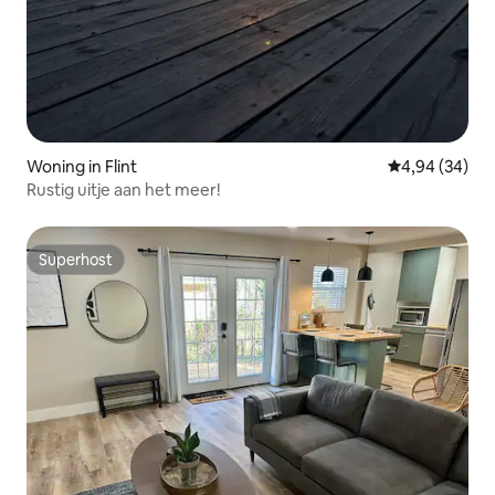
Woning in Flint
Gemiddelde be
4,94 (34)
Rustig uitje aan het meer!
Superhost
Superhost