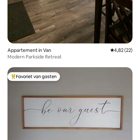
Appartement in Van
Gemiddelde be
4,82 (22)
Modern Parkside Retreat
Favoriet van gasten
Topfavoriet van gasten