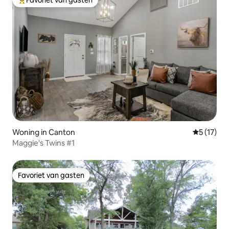
Favoriet van gasten
Topfavoriet van gasten
Woning in Canton
Gemiddeld
5 (17)
Maggie's Twins #1
Favoriet van gasten
Favoriet van gasten