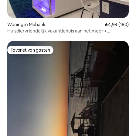
Woning in Mabank
Gemiddelde beo
4,94 (180)
Huisdiervriendelijk vakantiehuis aan het meer +
bubbelbad + speelkamer + en meer
Favoriet van gasten
Favoriet van gasten