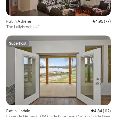
Flat in Athene
Gemiddelde be
4,95 (77)
The Lallybrochs #1
Superhost
Superhost
Flat in Lindale
Gemiddelde beo
4,84 (112)
Lakeside Getaway (#4) in de buurt van Canton Trade Days