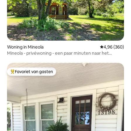
Woning in Mineola
Gemiddelde beo
4,96 (360)
Mineola - privéwoning - een paar minuten naar het
centrum
Favoriet van gasten
Topfavoriet van gasten