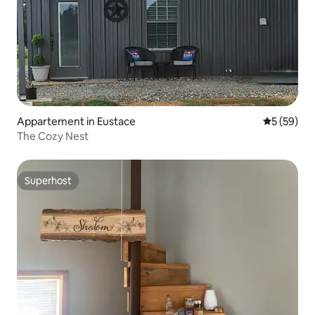
Appartement in Eustace
Gemiddelde
5 (59)
The Cozy Nest
Superhost
Superhost