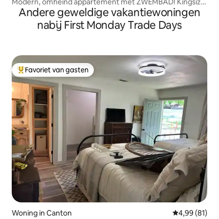
Modern, omheind appartement met ZWEMBAD! Kingsize
Andere geweldige vakantiewoningen
bed!
nabij First Monday Trade Days
Favoriet van gasten
Topfavoriet van gasten
Woning in Canton
Gemiddelde be
4,99 (81)