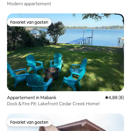
Modern appartement
Favoriet van gasten
Favoriet van gasten
Appartement in Mabank
Gemiddelde b
4,88 (8)
Dock & Fire Pit: Lakefront Cedar Creek Home!
Favoriet van gasten
Favoriet van gasten