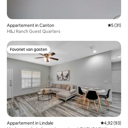
Appartement in Canton
Gemiddeld
5 (31)
H&J Ranch Guest Quarters
Favoriet van gasten
Favoriet van gasten
Appartement in Lindale
Gemiddelde be
4,92 (93)