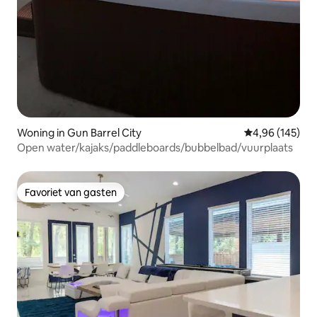
Woning in Gun Barrel City
Gemiddelde beo
4,96 (145)
Open water/kajaks/paddleboards/bubbelbad/vuurplaats
Favoriet van gasten
Favoriet van gasten