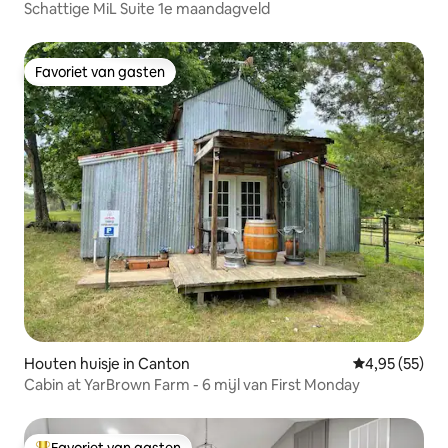
Schattige MiL Suite 1e maandagveld
Favoriet van gasten
Favoriet van gasten
Houten huisje in Canton
Gemiddelde be
4,95 (55)
Cabin at YarBrown Farm - 6 mijl van First Monday