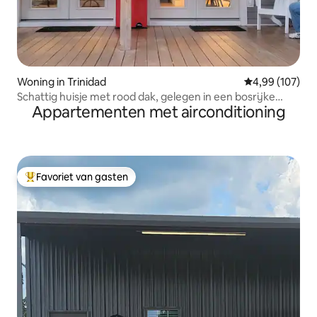
Woning in Trinidad
Gemiddelde beo
4,99 (107)
Schattig huisje met rood dak, gelegen in een bosrijke
Appartementen met airconditioning
omgeving
Favoriet van gasten
Topfavoriet van gasten