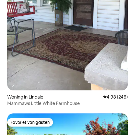
Woning in Lindale
Gemiddelde beo
4,98 (246)
Mammaws Little White Farmhouse
Favoriet van gasten
Favoriet van gasten