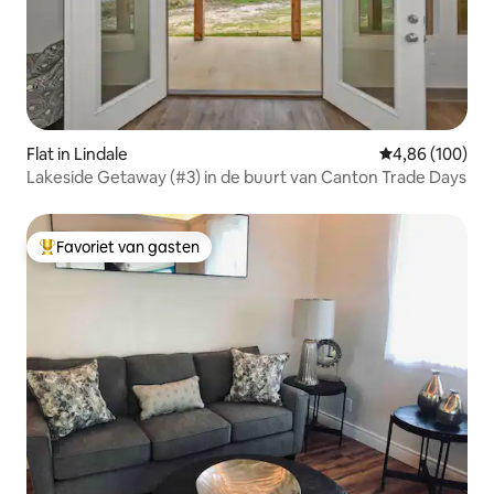
Flat in Lindale
Gemiddelde beo
4,86 (100)
Lakeside Getaway (#3) in de buurt van Canton Trade Days
Favoriet van gasten
Topfavoriet van gasten