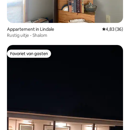
Appartement in Lindale
Gemiddelde be
4,83 (36)
Rustig uitje - Shalom
Favoriet van gasten
Favoriet van gasten