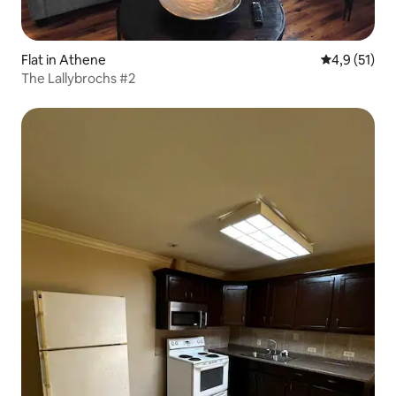
Flat in Athene
Gemiddelde 
4,9 (51)
The Lallybrochs #2