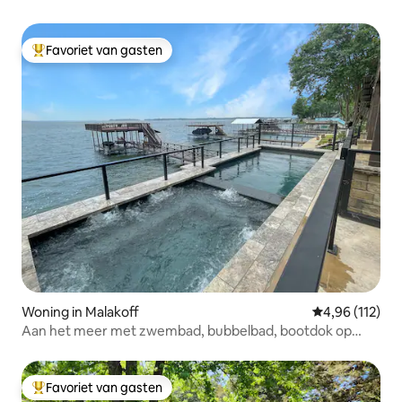
Favoriet van gasten
Topfavoriet van gasten
Woning in Malakoff
Gemiddelde beo
4,96 (112)
Aan het meer met zwembad, bubbelbad, bootdok op
golfbaan
Favoriet van gasten
Topfavoriet van gasten