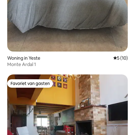
Woning in Yeste
Gemiddelde
5 (10)
Monte Ardal 1
Favoriet van gasten
Favoriet van gasten