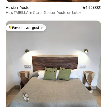
Huisje in Yeste
Gemiddelde beo
4,92 (332)
Huis TAIBILLA in Claras (tussen Yeste en Letur)
Favoriet van gasten
Topfavoriet van gasten