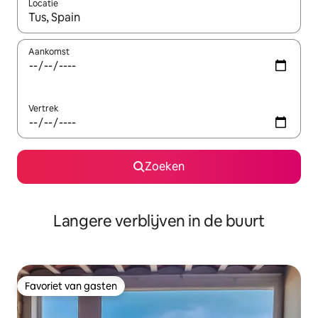
Locatie
Wanneer er resultaten beschikbaar zijn, maak je een keuze met 
Aankomst
Vertrek
Zoeken
Langere verblijven in de buurt
Favoriet van gasten
Favoriet van gasten