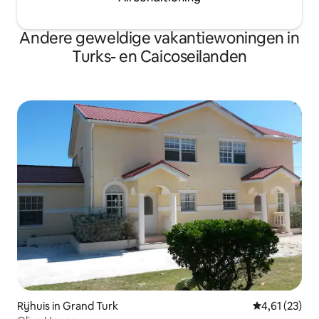
Andere geweldige vakantiewoningen in
Turks- en Caicoseilanden
Rijhuis in Grand Turk
Gemiddelde be
4,61 (23)