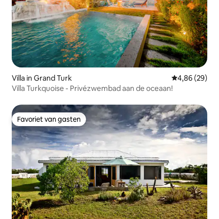
Villa in Grand Turk
Gemiddelde be
4,86 (29)
Villa Turkquoise - Privézwembad aan de oceaan!
Favoriet van gasten
Favoriet van gasten