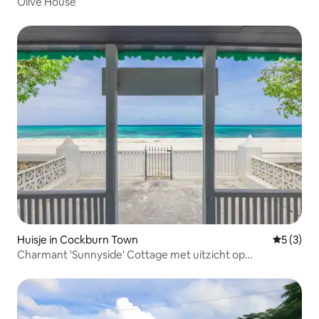
Olive House
Huisje in Cockburn Town
Gemiddeld
5 (3)
Charmant 'Sunnyside' Cottage met uitzicht op
zonsondergang!