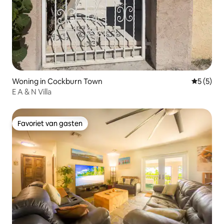
Woning in Cockburn Town
Gemiddeld
5 (5)
E A & N Villa
Favoriet van gasten
Favoriet van gasten