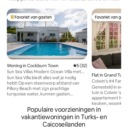
Favoriet van gasten
Favoriet van gas
Topfavoriet van gasten
Favoriet van gas
Woning in Cockburn Town
Gemiddelde beoordeling van
5 (32)
Sun Sea Villas Modern Ocean Villa met
Flat in Grand Turk
verwarmd zwembad
Sun Sea Villa biedt alles wat je nodig
Colwin's #4 Famil
hebt! Op een steenworp afstand van
Slaapplaatsen 4
Genesteld in een 
Pillory Beach met zijn prachtige
tuin is Colwin 's P
turquoise water, kunnen gasten
appartement heeft
genieten van zowel het strand en
keuken, woonkam
vervolgens ontspannen in je eigen met
Populaire voorzieningen in
eettafel/kantoortaf
zonne-energie verwarmd zwembad
Colwin 's Place lig
vakantiewoningen in Turks- en
Voor een cocktailuurtje, ga je naar ons
30 minuten fietse
dakterras om te genieten van
Caicoseilanden
attracties en rest
spectaculaire zonsondergangen en