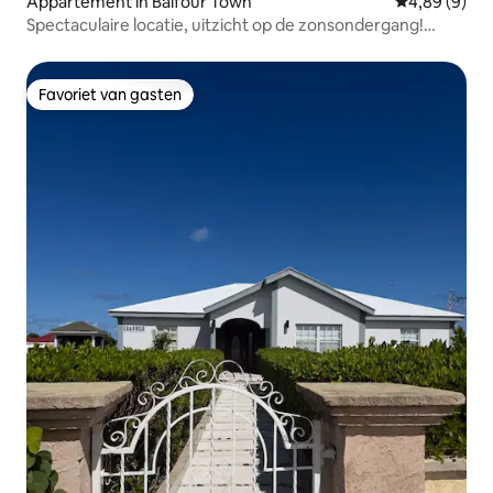
Appartement in Balfour Town
Gemiddelde b
4,89 (9)
Spectaculaire locatie, uitzicht op de zonsondergang!
Dolphin-suite
Favoriet van gasten
Favoriet van gasten