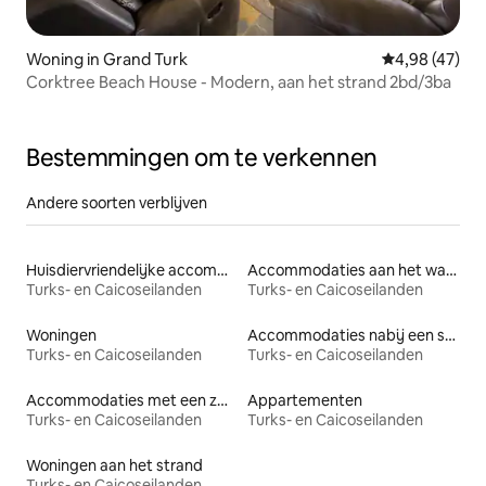
Woning in Grand Turk
Gemiddelde be
4,98 (47)
Corktree Beach House - Modern, aan het strand 2bd/3ba
Bestemmingen om te verkennen
Andere soorten verblijven
Huisdiervriendelijke accommodaties
Accommodaties aan het water
Turks- en Caicoseilanden
Turks- en Caicoseilanden
Woningen
Accommodaties nabij een strand
Turks- en Caicoseilanden
Turks- en Caicoseilanden
Accommodaties met een zwembad
Appartementen
Turks- en Caicoseilanden
Turks- en Caicoseilanden
Woningen aan het strand
Turks- en Caicoseilanden