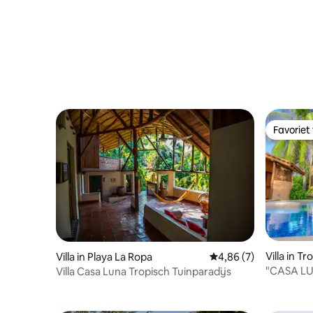
Favoriet
Favoriet
Villa in T
Villa in Playa La Ropa
Gemiddelde beoordeli
4,86 (7)
"CASA LU
Villa Casa Luna Tropisch Tuinparadijs
STRAND