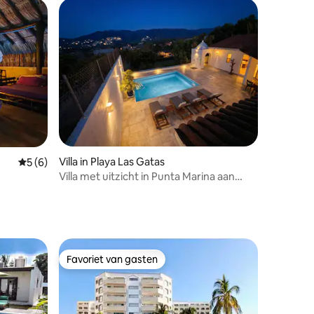
Villa in Playa Las Gatas
ecensies
Gemiddelde beoordeling van 5 op 5, 6 recensies
5 (6)
Villa met uitzicht in Punta Marina aan
Playa La Ropa
Favoriet van gasten
Favoriet van gasten