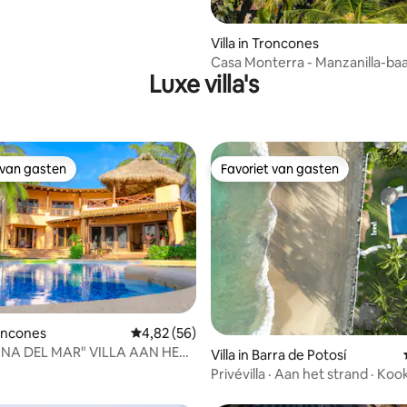
Villa in Troncones
Casa Monterra - Manzanilla-baa
Luxe villa's
 van gasten
Favoriet van gasten
 van gasten
Favoriet van gasten
roncones
Gemiddelde beoordeling van 4,82 op 5, 56 r
4,82 (56)
ng van 4,86 op 5, 7 recensies
NA DEL MAR" VILLA AAN HET
Villa in Barra de Potosí
Privévilla · Aan het strand · Koo
dagelijkse service