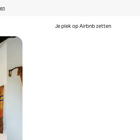
ven
Je plek op Airbnb zetten
en of swipen.