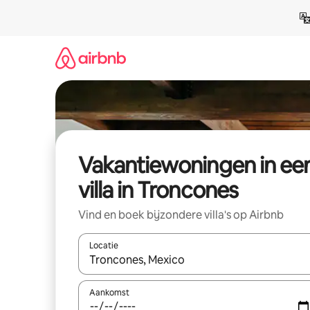
Ga
direct
naar
inhoud
Vakantiewoningen in ee
villa in Troncones
Vind en boek bijzondere villa's op Airbnb
Locatie
Wanneer er resultaten beschikbaar zijn, maak je 
Aankomst