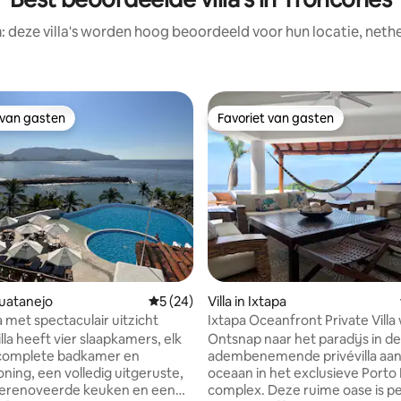
: deze villa's worden hoog beoordeeld voor hun locatie, nethe
 van gasten
Favoriet van gasten
 van gasten
Favoriet van gasten
ling van 5 op 5, 48 recensies
ihuatanejo
Gemiddelde beoordeling van 5 op 5, 24 r
5 (24)
Villa in Ixtapa
a met spectaculair uitzicht
Ixtapa Oceanfront Private Villa 
Jacuzzi
lla heeft vier slaapkamers, elk
Ontsnap naar het paradijs in d
complete badkamer en
adembenemende privévilla aan
oning, een volledig uitgeruste,
oceaan in het exclusieve Porto 
gerenoveerde keuken en een
complex. Deze ruime oase is p