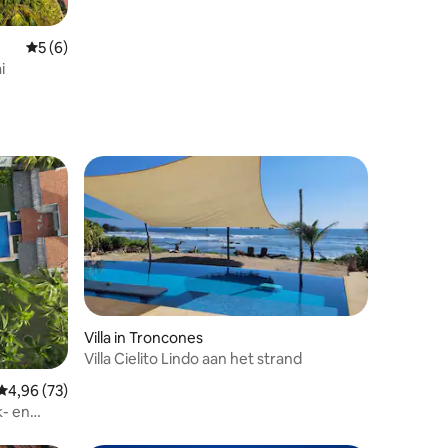
Gemiddelde beoordeling van 5 op 5, 6 recensies
5 (6)
i
Villa in Troncones
Villa Cielito Lindo aan het strand
ecensies
Gemiddelde beoordeling van 4,96 op 5, 73 recensies
4,96 (73)
k- en