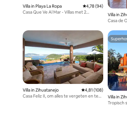
Villa in Playa La Ropa
Gemiddelde beoordelin
4,78 (94)
Casa Que Ve Al Mar - Villas met 2
Villa in Z
slaapkamers
Casa de O
Superho
Superho
Villa in Zihuatanejo
Gemiddelde beoordeling
4,81 (108)
Casa Feliz II, om alles te vergeten en te
Villa in Z
genieten!
Tropisch
tennisba