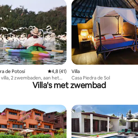
arra de Potosí
Gemiddelde beoordeling van 4,8 op 5, 41 r
4,8 (41)
Villa
 villa, 2 zwembaden, aan het
Casa Piedra de Sol
Villa's met zwembad