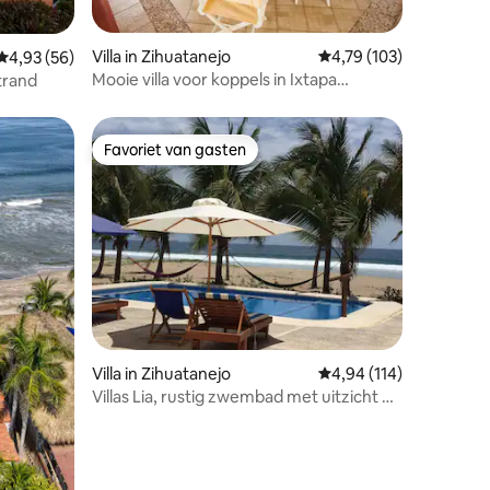
ecensies
Villa in Zihuatanejo
Gemiddelde beoordelin
4,79 (103)
Gemiddelde beoordeling van 4,93 op 5, 56 recensies
4,93 (56)
Mooie villa voor koppels in Ixtapa
strand
Zihuatanejo
Favoriet van gasten
Favoriet van gasten
ecensies
Villa in Zihuatanejo
Gemiddelde beoordelin
4,94 (114)
Villas Lia, rustig zwembad met uitzicht op
zee