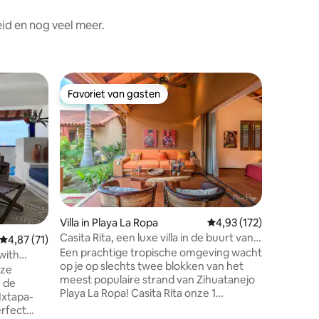
id en nog veel meer.
Villa in 
Favoriet van gasten
Favorie
Favoriet van gasten
Favorie
Je eigen 
*Maatreg
hele huis
muren, v
elk verbl
personee
houdt afstand * Het bes
baai. Abs
zijn naam
Villa in Playa La Ropa
Gemiddelde beoordelin
4,93 (172)
die je 's
Casita Rita, een luxe villa in de buurt van
ecensies
Gemiddelde beoordeling van 4,87 op 5, 71 recensies
4,87 (71)
huis ligt
het strand!
Een prachtige tropische omgeving wacht
toegang t
with
op je op slechts twee blokken van het
je nodig
eze
meest populaire strand van Zihuatanejo
ontspann
 de
Playa La Ropa! Casita Rita onze 1
ligstoel
Ixtapa-
slaapkamer met een keuken en onze
erfect