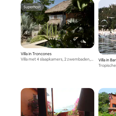
Superhost
Superhost
Villa in Troncones
Villa met 4 slaapkamers, 2 zwembaden,
Villa in B
privébadkamers, keuken
Tropische
strand