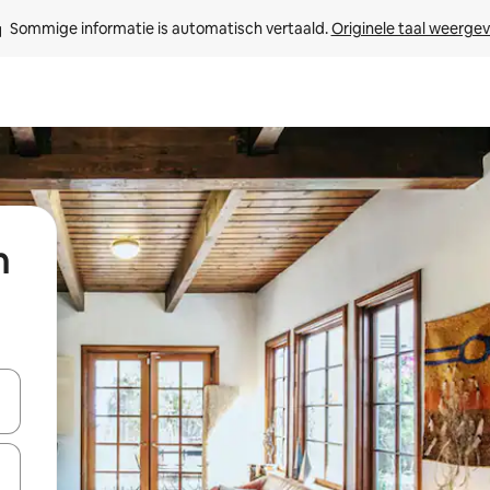
Sommige informatie is automatisch vertaald. 
Originele taal weerge
n
een keuze met je de pijltjestoetsen omhoog en omlaag, óf door te tikk