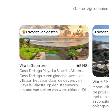
Gasten zijn unaniem
Favoriet van gasten
Favoriet
Topfavoriet van gasten
Favoriet
Villa in Guerrero
Gemiddelde beoorde
5 (48)
Casa Tortuga Playa La Saladita Alleen
hoofdhuis
Casa Tortuga is een gloednieuwe luxe
villa aan het strand aan de oevers van
Villa in Z
Playa la Saladita, op een steenworp
Mooie vill
afstand van surfen van wereldklasse. Dit
De privévi
huis met 3 slaapkamers is geschikt voor 8
met een 
personen en kan afzonderlijk of bij de
airconditi
casita worden gehuurd voor een totaal
onlangs 
van 10 gasten (raadpleeg onze