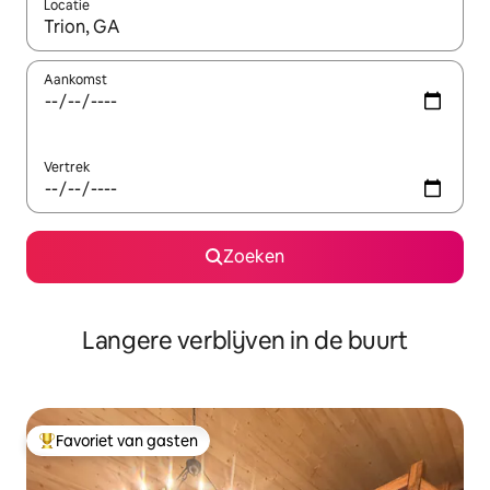
Locatie
Wanneer er resultaten beschikbaar zijn, maak je een keuze met 
Aankomst
Vertrek
Zoeken
Langere verblijven in de buurt
Favoriet van gasten
Topfavoriet van gasten