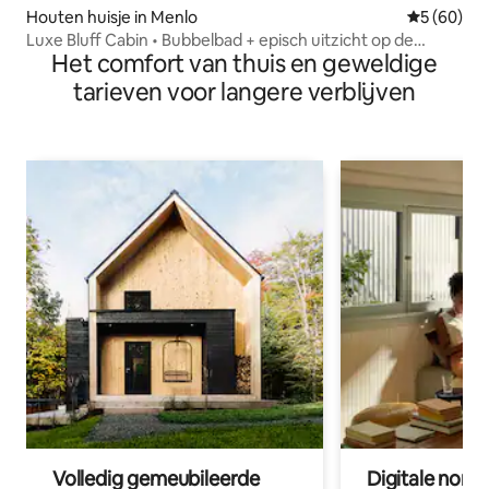
Houten huisje in Menlo
Gemiddelde
5 (60)
Luxe Bluff Cabin • Bubbelbad + episch uitzicht op de
Het comfort van thuis en geweldige
bergen
tarieven voor langere verblijven
Volledig gemeubileerde
Digitale nom