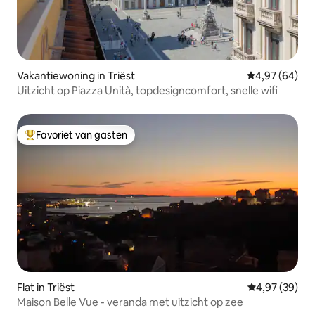
Vakantiewoning in Triëst
Gemiddelde be
4,97 (64)
Uitzicht op Piazza Unità, topdesigncomfort, snelle wifi
Favoriet van gasten
Topfavoriet van gasten
Flat in Triëst
Gemiddelde be
4,97 (39)
Maison Belle Vue - veranda met uitzicht op zee