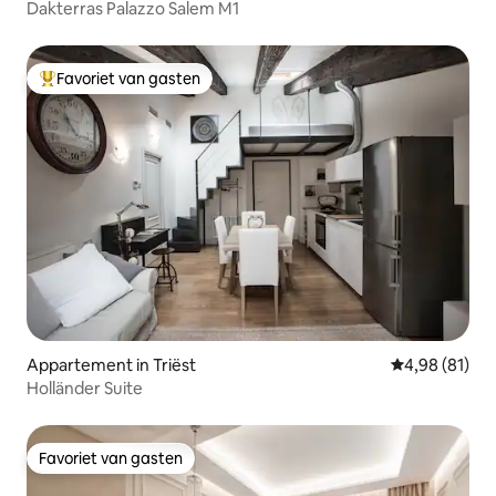
Dakterras Palazzo Salem M1
Favoriet van gasten
Topfavoriet van gasten
Appartement in Triëst
Gemiddelde be
4,98 (81)
Holländer Suite
Favoriet van gasten
Favoriet van gasten