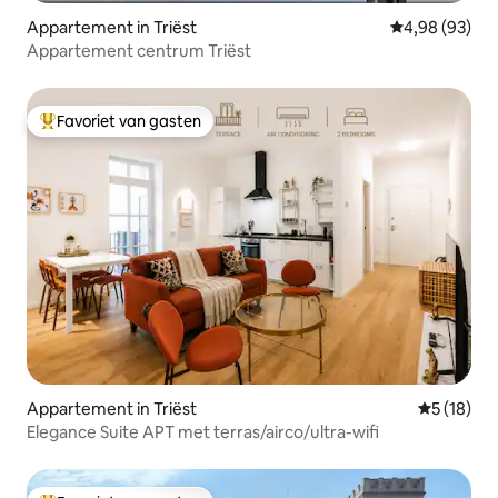
Appartement in Triëst
Gemiddelde be
4,98 (93)
Appartement centrum Triëst
Favoriet van gasten
Topfavoriet van gasten
Appartement in Triëst
Gemiddelde
5 (18)
Elegance Suite APT met terras/airco/ultra-wifi