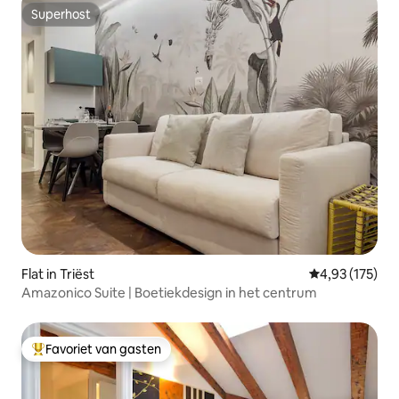
Superhost
Superhost
Flat in Triëst
Gemiddelde beo
4,93 (175)
Amazonico Suite | Boetiekdesign in het centrum
Favoriet van gasten
Topfavoriet van gasten