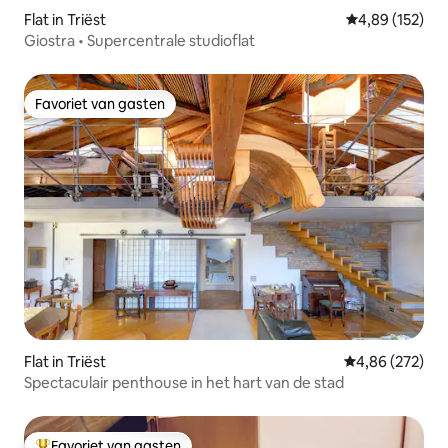
Flat in Triëst
Gemiddelde beo
4,89 (152)
Giostra • Supercentrale studioflat
Favoriet van gasten
Favoriet van gasten
Flat in Triëst
Gemiddelde beo
4,86 (272)
Spectaculair penthouse in het hart van de stad
Favoriet van gasten