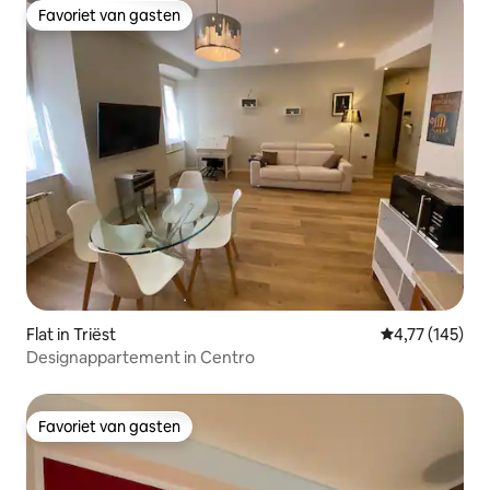
Favoriet van gasten
Favoriet van gasten
Flat in Triëst
Gemiddelde beo
4,77 (145)
Designappartement in Centro
Favoriet van gasten
Favoriet van gasten