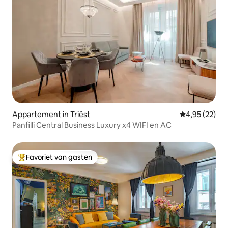
Appartement in Triëst
Gemiddelde be
4,95 (22)
Panfilli Central Business Luxury x4 WIFI en AC
Favoriet van gasten
Topfavoriet van gasten