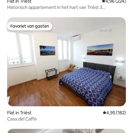
Flat in Triëst
Gemiddelde beo
4,96 (224)
Historisch appartement in het hart van Triëst 3
slaapkamers
Favoriet van gasten
Favoriet van gasten
Flat in Triëst
Gemiddelde beo
4,95 (182)
Casa del Caffè