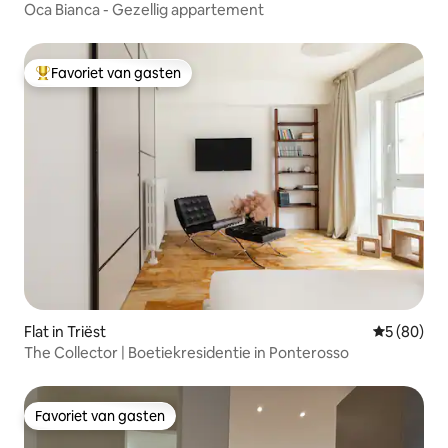
Oca Bianca - Gezellig appartement
Favoriet van gasten
Topfavoriet van gasten
Flat in Triëst
Gemiddelde
5 (80)
The Collector | Boetiekresidentie in Ponterosso
Favoriet van gasten
Favoriet van gasten