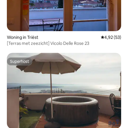
Woning in Triëst
Gemiddelde be
4,92 (53)
[Terras met zeezicht] Vicolo Delle Rose 23
Superhost
Superhost