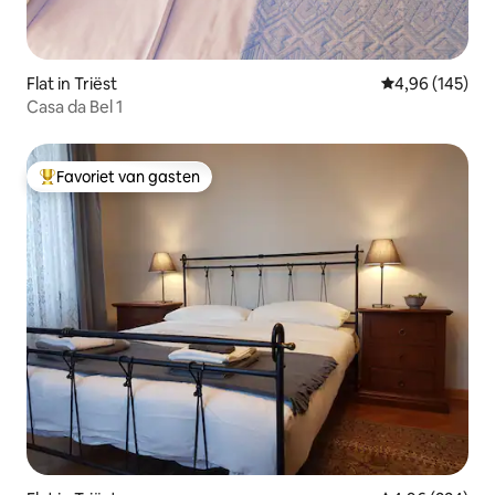
Flat in Triëst
Gemiddelde beo
4,96 (145)
Casa da Bel 1
Favoriet van gasten
Topfavoriet van gasten