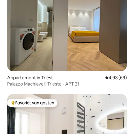
Appartement in Triëst
Gemiddelde be
4,93 (69)
Palazzo Machiavelli Trieste - APT 21
Favoriet van gasten
Topfavoriet van gasten