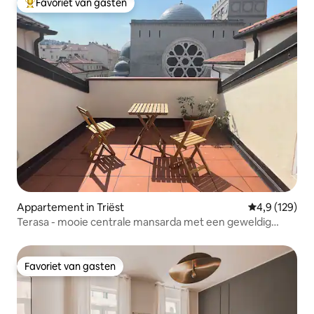
Favoriet van gasten
Topfavoriet van gasten
Appartement in Triëst
Gemiddelde be
4,9 (129)
Terasa - mooie centrale mansarda met een geweldig
uitzicht
Favoriet van gasten
Favoriet van gasten