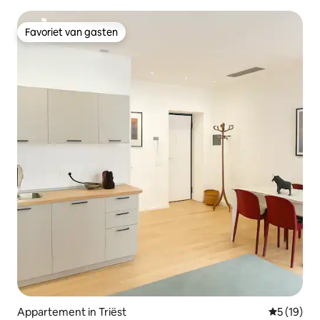
Favoriet van gasten
Favoriet van gasten
Appartement in Triëst
Gemiddelde
5 (19)