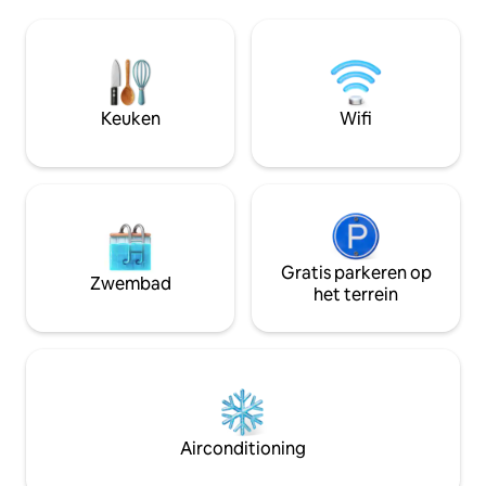
historische architectuur De beste keuze
tweepersoonskame
voor diegenen die op zoek zijn naar
slaapkamer, badka
ongeëvenaarde toegang tot de
ligging stelt je in 
iconische plekken van Triëst met de rust
belangrijkste bez
van een exclusieve buurt. Verbeterd
de stad te lopen. T
door uniek interieurontwerp, op maat
stadsfietsen en ee
Keuken
Wifi
gemaakt voor de meest veeleisende
nabijheid van de n
fijnproevers
Gratis parkeren op
Zwembad
het terrein
Airconditioning