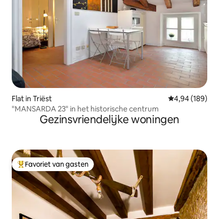
Flat in Triëst
Gemiddelde beo
4,94 (189)
"MANSARDA 23" in het historische centrum
Gezinsvriendelijke woningen
Favoriet van gasten
Topfavoriet van gasten