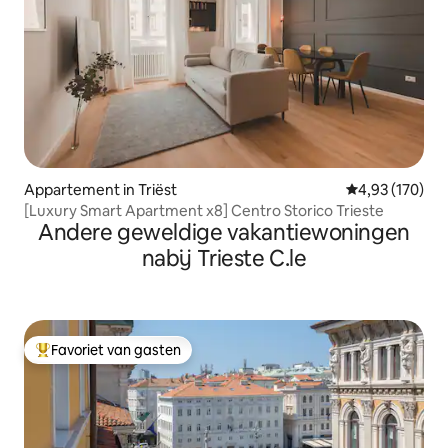
Appartement in Triëst
Gemiddelde beo
4,93 (170)
[Luxury Smart Apartment x8] Centro Storico Trieste
Andere geweldige vakantiewoningen
nabij Trieste C.le
Favoriet van gasten
Topfavoriet van gasten