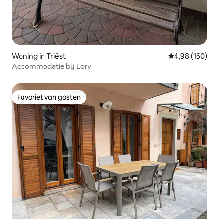
Woning in Triëst
Gemiddelde beo
4,98 (160)
Accommodatie bij Lory
Favoriet van gasten
Favoriet van gasten