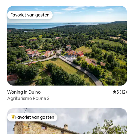
Favoriet van gasten
Favoriet van gasten
Woning in Duino
Gemiddeld
5 (12)
Agriturismo Rouna 2
Favoriet van gasten
Topfavoriet van gasten