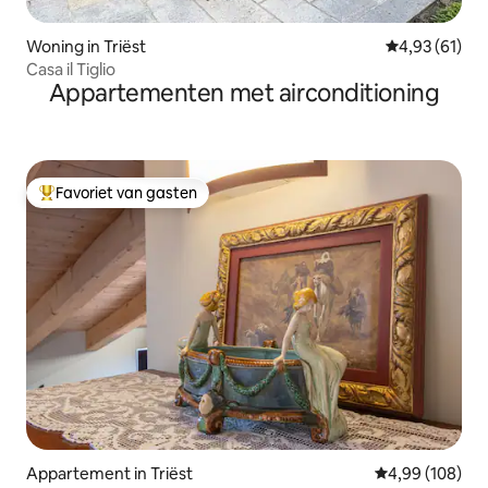
Woning in Triëst
Gemiddelde be
4,93 (61)
Casa il Tiglio
Appartementen met airconditioning
Favoriet van gasten
Topfavoriet van gasten
Appartement in Triëst
Gemiddelde beo
4,99 (108)