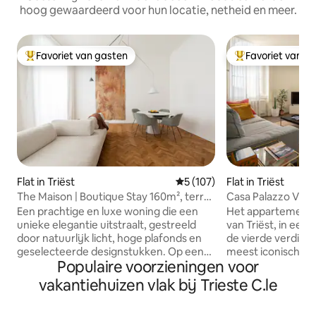
hoog gewaardeerd voor hun locatie, netheid en meer.
Favoriet van gasten
Favoriet van g
Topfavoriet van gasten
Topfavoriet van 
Flat in Triëst
Gemiddelde beoordeling van 
5 (107)
Flat in Triëst
The Maison | Boutique Stay 160m², terras
Casa Palazzo Viane
en garage
Een prachtige en luxe woning die een
Het appartement i
unieke elegantie uitstraalt, gestreeld
van Triëst, in ee
door natuurlijk licht, hoge plafonds en
de vierde verdiep
geselecteerde designstukken. Op een
meest iconische g
Populaire voorzieningen voor
steenworp afstand van het centraal
Het appartement 
station Het Maison biedt echte een
uitzicht, het is licht en stil, h
vakantiehuizen vlak bij Trieste C.le
Mitteleuropese charme-ervaring,
een open ruimte
omringd door de elegantie van
keuken, tweeper