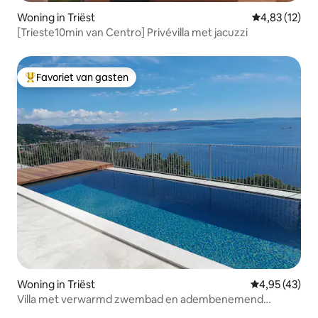
Woning in Triëst
Gemiddelde be
4,83 (12)
[Trieste10min van Centro] Privévilla met jacuzzi
Favoriet van gasten
Topfavoriet van gasten
Woning in Triëst
Gemiddelde be
4,95 (43)
Villa met verwarmd zwembad en adembenemend
uitzicht