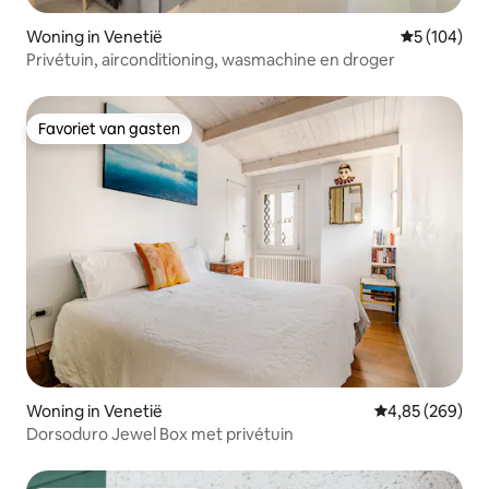
Woning in Venetië
Gemiddelde 
5 (104)
Privétuin, airconditioning, wasmachine en droger
Favoriet van gasten
Favoriet van gasten
Woning in Venetië
Gemiddelde beo
4,85 (269)
Dorsoduro Jewel Box met privétuin