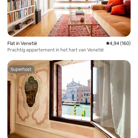
Flat in Venetië
Gemiddelde beo
4,94 (160)
Prachtig appartement in het hart van Venetië
Superhost
Superhost