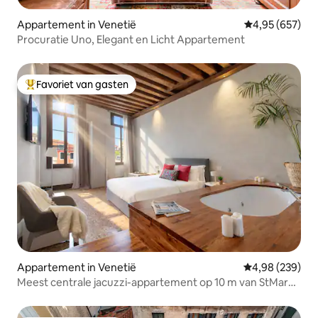
Appartement in Venetië
Gemiddelde beo
4,95 (657)
Procuratie Uno, Elegant en Licht Appartement
Favoriet van gasten
Topfavoriet van gasten
Appartement in Venetië
Gemiddelde beo
4,98 (239)
Meest centrale jacuzzi-appartement op 10 m van StMark
& Rialto