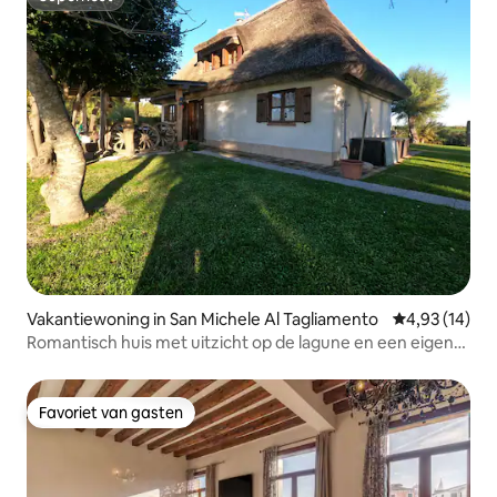
Superhost
Vakantiewoning in San Michele Al Tagliamento
Gemiddelde be
4,93 (14)
Romantisch huis met uitzicht op de lagune en een eigen
bad
Favoriet van gasten
Favoriet van gasten