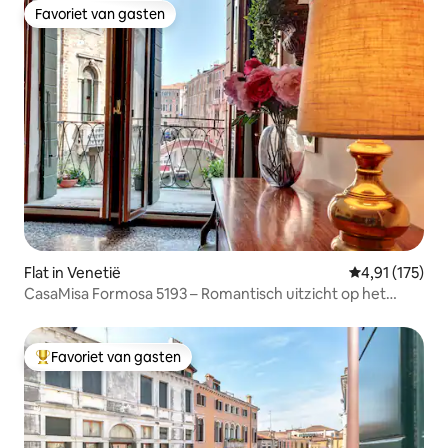
Favoriet van gasten
Favoriet van gasten
Flat in Venetië
Gemiddelde be
4,91 (175)
CasaMisa Formosa 5193 – Romantisch uitzicht op het
kanaal
Favoriet van gasten
Topfavoriet van gasten