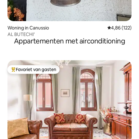
Woning in Canussio
Gemiddelde beo
4,86 (122)
AL BUTECHI'
Appartementen met airconditioning
Favoriet van gasten
Topfavoriet van gasten