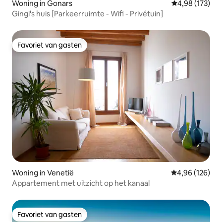
Woning in Gonars
Gemiddelde beo
4,98 (173)
Gingi's huis [Parkeerruimte - Wifi - Privétuin]
Favoriet van gasten
Favoriet van gasten
Woning in Venetië
Gemiddelde beo
4,96 (126)
Appartement met uitzicht op het kanaal
Favoriet van gasten
Favoriet van gasten