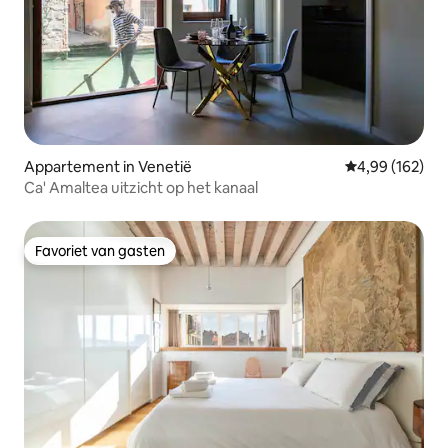
Appartement in Venetië
Gemiddelde beo
4,99 (162)
Ca' Amaltea uitzicht op het kanaal
Favoriet van gasten
Favoriet van gasten