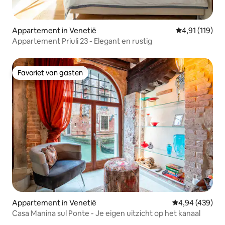
Appartement in Venetië
Gemiddelde be
4,91 (119)
Appartement Priuli 23 - Elegant en rustig
Favoriet van gasten
Favoriet van gasten
Appartement in Venetië
Gemiddelde beo
4,94 (439)
Casa Manina sul Ponte - Je eigen uitzicht op het kanaal