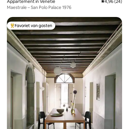
Appartement in Venetië
Gemiddelde be
4,96 (24)
Maestrale – San Polo Palace 1976
Favoriet van gasten
Topfavoriet van gasten