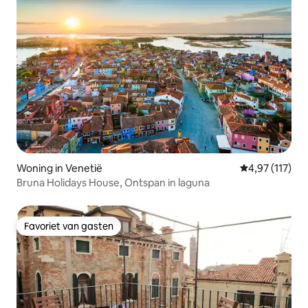
Woning in Venetië
Gemiddelde be
4,97 (117)
Bruna Holidays House, Ontspan in laguna
Favoriet van gasten
Favoriet van gasten