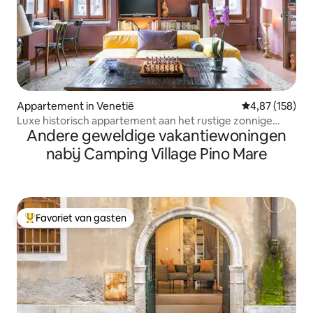
Appartement in Venetië
Gemiddelde beo
4,87 (158)
Luxe historisch appartement aan het rustige zonnige
Andere geweldige vakantiewoningen
kanaal
nabij Camping Village Pino Mare
Favoriet van gasten
Topfavoriet van gasten