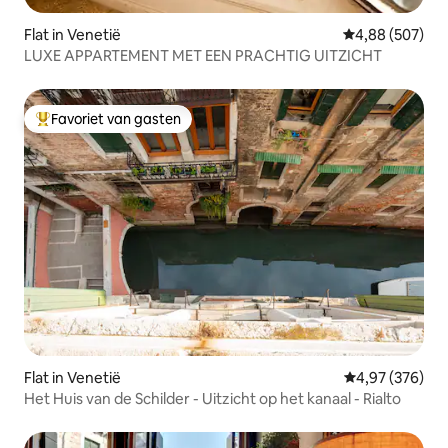
Flat in Venetië
Gemiddelde beo
4,88 (507)
LUXE APPARTEMENT MET EEN PRACHTIG UITZICHT
Favoriet van gasten
Topfavoriet van gasten
Flat in Venetië
Gemiddelde beo
4,97 (376)
Het Huis van de Schilder - Uitzicht op het kanaal - Rialto