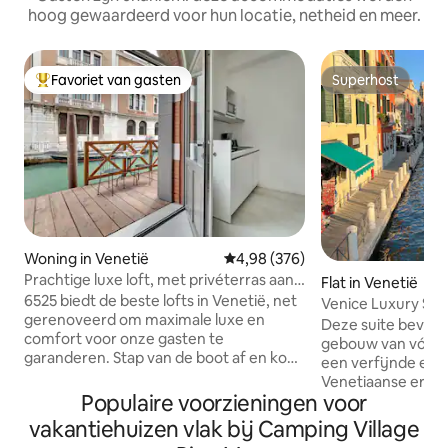
hoog gewaardeerd voor hun locatie, netheid en meer.
Favoriet van gasten
Superhost
Topfavoriet van gasten
Superhost
Woning in Venetië
Gemiddelde beoordeling van 4,9
4,98 (376)
Prachtige luxe loft, met privéterras aan
Flat in Venetië
het kanaal
6525 biedt de beste lofts in Venetië, net
Venice Luxury Suit
gerenoveerd om maximale luxe en
design
Deze suite bevindt
comfort voor onze gasten te
gebouw van vóór 
garanderen. Stap van de boot af en kom
een verfijnde en 
in het huis is mogelijk dankzij het
Venetiaanse ervari
prachtige privéterras dat ruimte biedt
Populaire voorzieningen voor
steenworp afstand
om te dineren of een cocktail te kijken
Grande, op vijf m
vakantiehuizen vlak bij Camping Village
naar de zonsondergang. Je bereikt
Piazzale Roma (bu