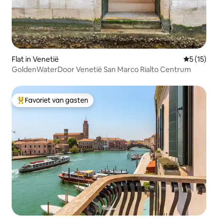
Flat in Venetië
Gemiddeld
5 (15)
GoldenWaterDoor Venetië San Marco Rialto Centrum
Favoriet van gasten
Topfavoriet van gasten