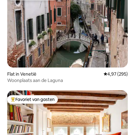
lokale tavernes binnen 300m. Rialto en
het San Marcoplein liggen op 5 minuten
afstand.
Flat in Venetië
Gemiddelde beo
4,97 (295)
Woonplaats aan de Laguna
Favoriet van gasten
Topfavoriet van gasten