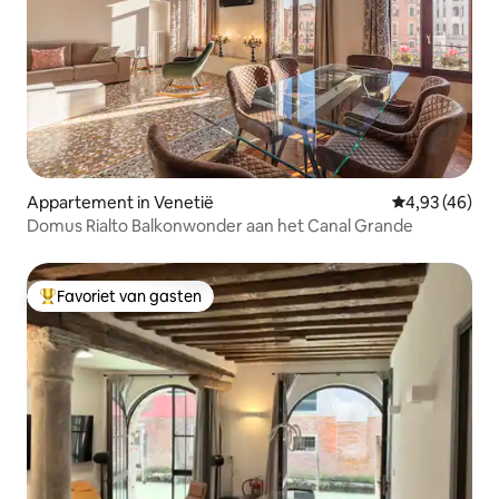
Appartement in Venetië
Gemiddelde be
4,93 (46)
Domus Rialto Balkonwonder aan het Canal Grande
Favoriet van gasten
Topfavoriet van gasten