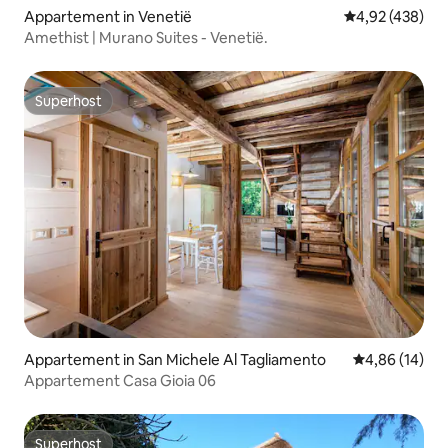
Appartement in Venetië
Gemiddelde beo
4,92 (438)
Amethist | Murano Suites - Venetië.
Superhost
Superhost
Appartement in San Michele Al Tagliamento
Gemiddelde be
4,86 (14)
Appartement Casa Gioia 06
Superhost