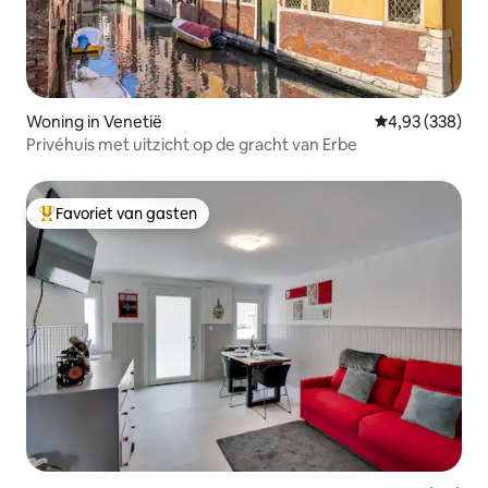
Woning in Venetië
Gemiddelde beo
4,93 (338)
Privéhuis met uitzicht op de gracht van Erbe
Favoriet van gasten
Topfavoriet van gasten