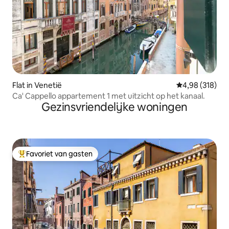
Flat in Venetië
Gemiddelde beo
4,98 (318)
Ca' Cappello appartement 1 met uitzicht op het kanaal.
Gezinsvriendelijke woningen
Favoriet van gasten
Topfavoriet van gasten