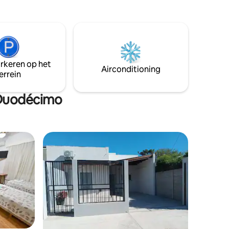
arkeren op het
Airconditioning
errein
 Duodécimo