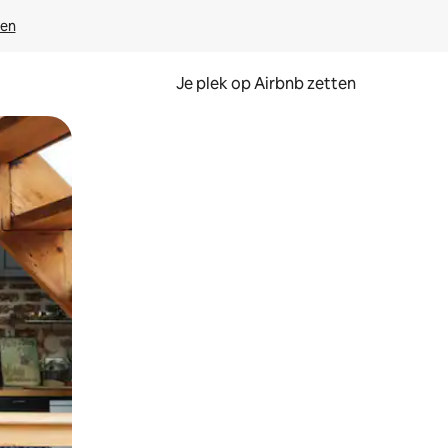
ven
Je plek op Airbnb zetten
en of swipen.