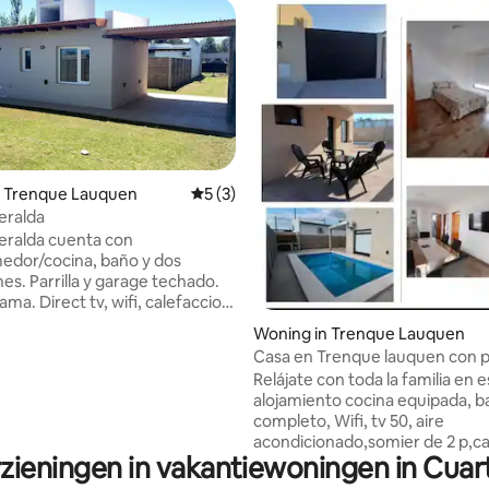
 van 4,88 op 5, 126 recensies
n Trenque Lauquen
Gemiddelde beoordeling van 5 op 5, 3 r
5 (3)
eralda
eralda cuenta con
medor/cocina, baño y dos
es. Parrilla y garage techado.
ma. Direct tv, wifi, calefaccion,
dicionado y ventilador de techo
Woning in Trenque Lauquen
ion principal. Y se encuentra
Casa en Trenque lauquen con p
 un lote privado, es decir, no
Relájate con toda la familia en 
te lugar con otra cabaña.
alojamiento cocina equipada, 
14hs. Check out 10hs.
completo, Wifi, tv 50, aire
acondicionado,somier de 2 p,
rzieningen in vakantiewoningen in Cua
cucheta de 1p. Ropa blanca.Ent
vehículo,patio,parrilla y pileta. 