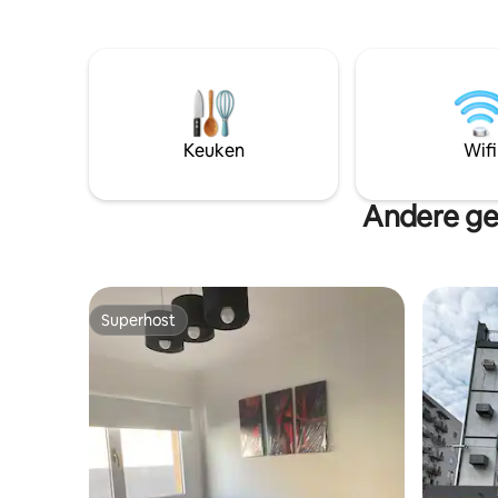
Keuken
Wifi
Andere ge
Superhost
Superhost