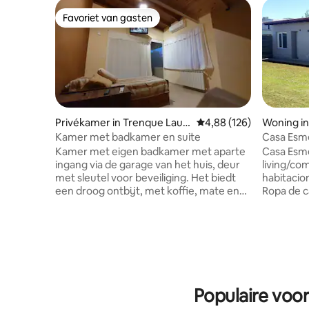
Favoriet van gasten
Favoriet van gasten
Privékamer in Trenque Lauq
Gemiddelde beoordeling
4,88 (126)
Woning i
uen
Kamer met badkamer en suite
Casa Esm
Kamer met eigen badkamer met aparte
Casa Esm
ingang via de garage van het huis, deur
living/co
met sleutel voor beveiliging. Het biedt
habitacion
een droog ontbijt, met koffie, mate en
Ropa de ca
verschillende infusies. Het heeft een
aire acon
overdekt een eenpersoonsbed en nog
en habitac
een bed dat op verzoek in elkaar kan
ubicada en
worden gezet. Flexibele in- en
se compar
uitchecktijden, onder voorbehoud van
Check in 
controle voor sleuteloverdracht
Populaire voo