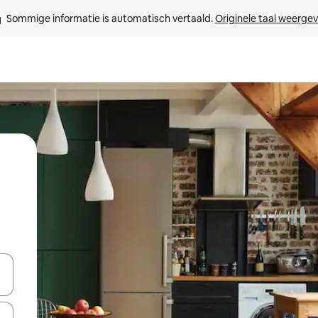
Sommige informatie is automatisch vertaald. 
Originele taal weerge
een keuze met je de pijltjestoetsen omhoog en omlaag, óf door te tikk