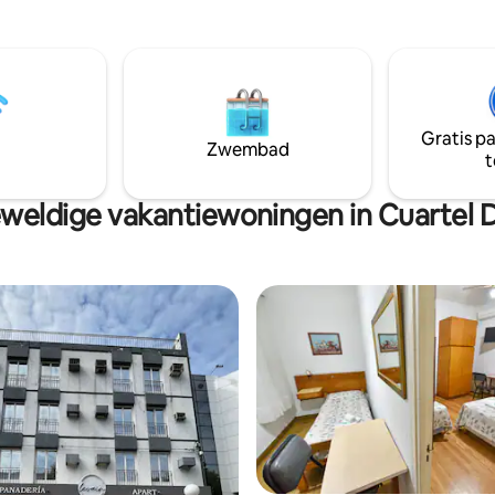
techada sillas y mesa de jardín.
Gratis p
Zwembad
t
weldige vakantiewoningen in Cuartel