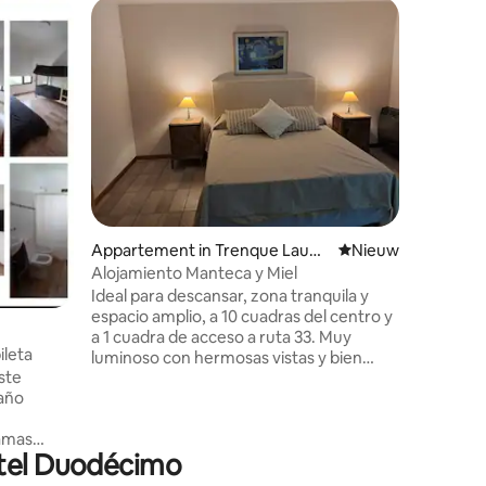
Woning i
Oud huis 
Wil je be
doorbren
is dit de 
slaapkame
Herradur
om te sla
serie
ecensies
Appartement in Trenque Lauqu
Nieuwe accommoda
Nieuw
en
Alojamiento Manteca y Miel
Ideal para descansar, zona tranquila y
espacio amplio, a 10 cuadras del centro y
a 1 cuadra de acceso a ruta 33. Muy
ileta
luminoso con hermosas vistas y bien
este
equipado. Atendido por sus dueños que
baño
viven al lado. Cuenta con cochera
cerrada.
camas
rtel Duodécimo
rada para
Galeria