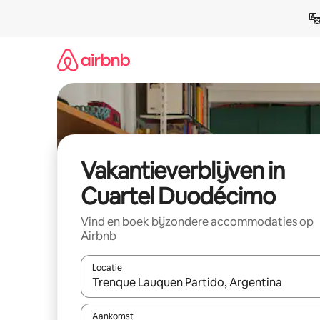
Ga
direct
naar
inhoud
Vakantieverblijven in
Cuartel Duodécimo
Vind en boek bijzondere accommodaties op
Airbnb
Locatie
Wanneer er resultaten beschikbaar zijn, maak je 
Aankomst