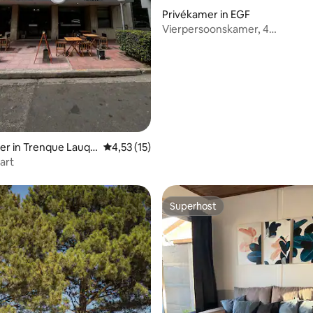
Privékamer in EGF
Vierpersoonskamer, 4
eenpersoonsbedden en ontbij
eling van 5 op 5, 3 recensies
er in Trenque Lauqu
Gemiddelde beoordeling van 4,53 op 5, 15 r
4,53 (15)
art
Superhost
Superhost