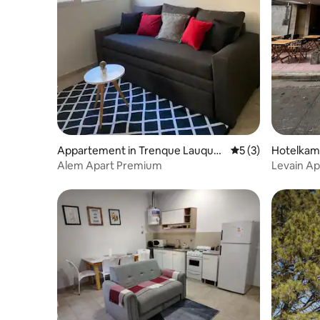
Appartement in Trenque Lauque
Gemiddelde beoord
5 (3)
Hotelkam
n
en
Alem Apart Premium
Levain Ap