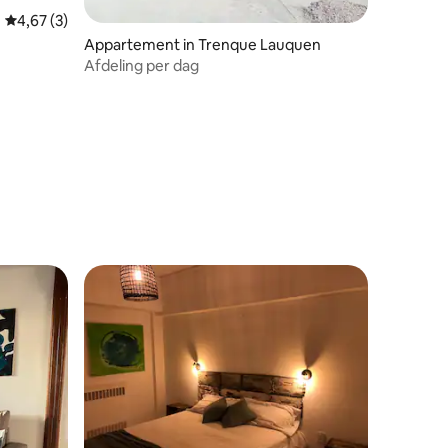
Gemiddelde beoordeling van 4,67 op 5, 3 recensies
4,67 (3)
Appartement in Trenque Lauquen
t
Afdeling per dag
ecensies