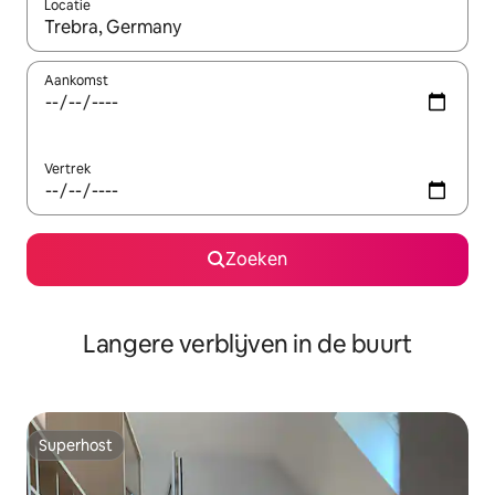
Locatie
Wanneer er resultaten beschikbaar zijn, maak je een keuze met 
Aankomst
Vertrek
Zoeken
Langere verblijven in de buurt
Superhost
Superhost