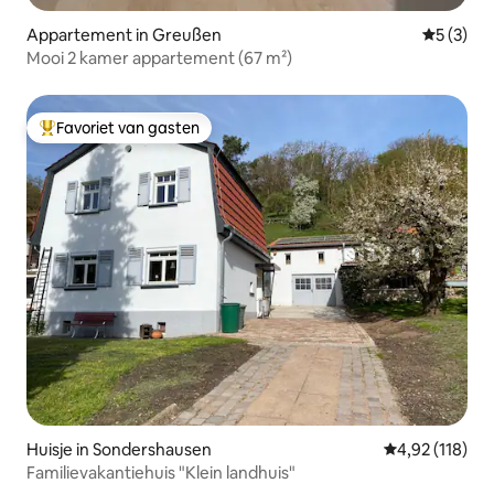
Appartement in Greußen
Gemiddeld
5 (3)
Mooi 2 kamer appartement (67 m²)
Favoriet van gasten
Topfavoriet van gasten
Huisje in Sondershausen
Gemiddelde beo
4,92 (118)
Familievakantiehuis "Klein landhuis"