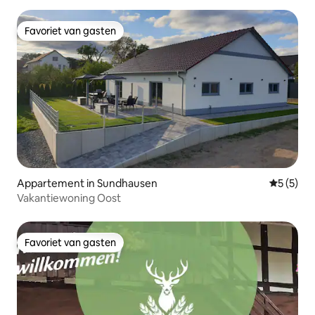
Favoriet van gasten
Favoriet van gasten
Appartement in Sundhausen
Gemiddeld
5 (5)
Vakantiewoning Oost
Favoriet van gasten
Favoriet van gasten