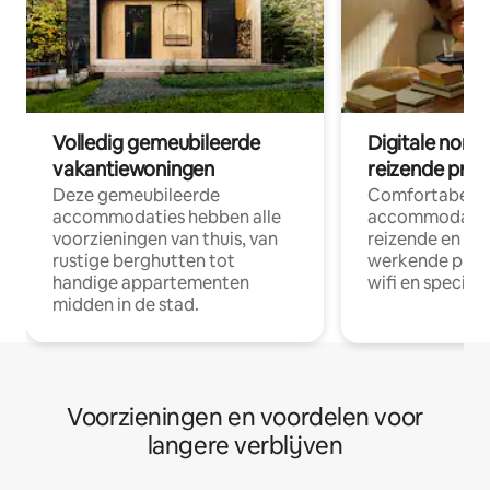
Volledig gemeubileerde
Digitale nom
vakantiewoningen
reizende prof
Deze gemeubileerde
Comfortabele
accommodaties hebben alle
accommodatie
voorzieningen van thuis, van
reizende en op
rustige berghutten tot
werkende profe
handige appartementen
wifi en special
midden in de stad.
Voorzieningen en voordelen voor
langere verblijven