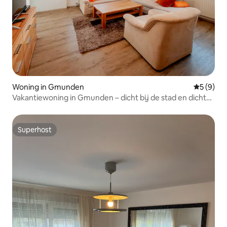
Woning in Gmunden
Gemiddeld
5 (9)
Vakantiewoning in Gmunden – dicht bij de stad en dicht
bij het meer
Superhost
Superhost