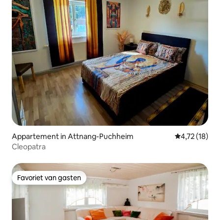
Appartement in Attnang-Puchheim
Gemiddelde b
4,72 (18)
Cleopatra
Favoriet van gasten
Favoriet van gasten