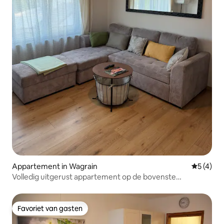
Appartement in Wagrain
Gemiddeld
5 (4)
Volledig uitgerust appartement op de bovenste
verdieping
Favoriet van gasten
Favoriet van gasten