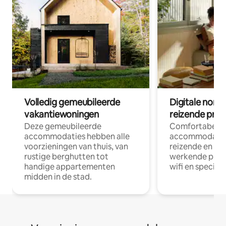
Volledig gemeubileerde
Digitale nom
vakantiewoningen
reizende prof
Deze gemeubileerde
Comfortabele
accommodaties hebben alle
accommodatie
voorzieningen van thuis, van
reizende en op
rustige berghutten tot
werkende profe
handige appartementen
wifi en special
midden in de stad.