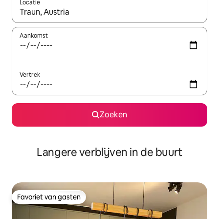
Locatie
Wanneer er resultaten beschikbaar zijn, maak je een keuze met 
Aankomst
Vertrek
Zoeken
Langere verblijven in de buurt
Favoriet van gasten
Favoriet van gasten