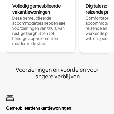
Volledig gemeubileerde
Digitale nom
vakantiewoningen
reizende prof
Deze gemeubileerde
Comfortabele
accommodaties hebben alle
accommodatie
voorzieningen van thuis, van
reizende en op
rustige berghutten tot
werkende profe
handige appartementen
wifi en special
midden in de stad.
Voorzieningen en voordelen voor
langere verblijven
Gemeubileerde vakantiewoningen