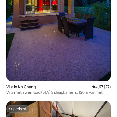
Villa in Ko Chang
Gemiddelde be
4,67 (27)
Villa met zwembad (51A) 3 slaapkamers, 120m van het
strand
Superhost
Superhost