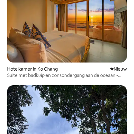
Hotelkamer in Ko Chang
Nieuwe ac
Nieuw
Suite met badkuip en zonsondergang aan de oceaan -
B112