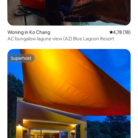
Woning in Ko Chang
Gemiddelde be
4,78 (18)
AC bungalow lagune view (A2) Blue Lagoon Resort
Superhost
Superhost