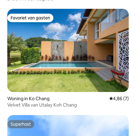
Favoriet van gasten
Favoriet van gasten
Woning in Ko Chang
Gemiddelde b
4,86 (7)
Velvet Villa van Utalay Koh Chang
Superhost
Superhost