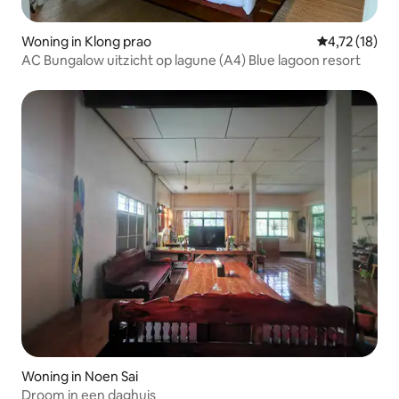
Woning in Klong prao
Gemiddelde b
4,72 (18)
AC Bungalow uitzicht op lagune (A4) Blue lagoon resort
Woning in Noen Sai
Droom in een daghuis