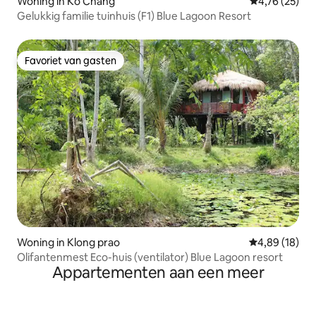
Woning in Ko Chang
Gemiddelde be
4,76 (25)
Gelukkig familie tuinhuis (F1) Blue Lagoon Resort
Favoriet van gasten
Favoriet van gasten
Woning in Klong prao
Gemiddelde be
4,89 (18)
Olifantenmest Eco-huis (ventilator) Blue Lagoon resort
Appartementen aan een meer