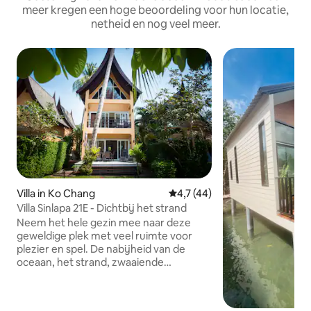
meer kregen een hoge beoordeling voor hun locatie,
netheid en nog veel meer.
Villa in Ko Chang
Gemiddelde beoordeling van 4
4,7 (44)
Villa Sinlapa 21E - Dichtbij het strand
Neem het hele gezin mee naar deze
geweldige plek met veel ruimte voor
plezier en spel. De nabijheid van de
oceaan, het strand, zwaaiende
palmbomen en het warme zand tussen
je tenen voelen is als het paradijs. Het
grote en aangename huis, 190 m² met