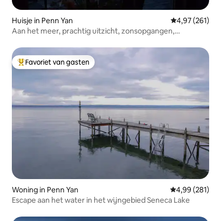
Huisje in Penn Yan
Gemiddelde beo
4,97 (261)
Aan het meer, prachtig uitzicht, zonsopgangen,
huisdiervriendelijk!
Favoriet van gasten
Topfavoriet van gasten
Woning in Penn Yan
Gemiddelde beo
4,99 (281)
Escape aan het water in het wijngebied Seneca Lake