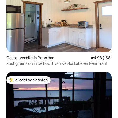
Gastenverblijf in Penn Yan
Gemiddelde beo
4,98 (168)
Rustig pension in de buurt van Keuka Lake en Penn Yan!
Favoriet van gasten
Topfavoriet van gasten