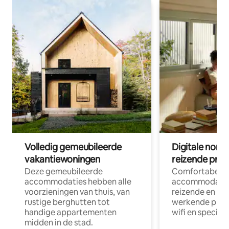
Volledig gemeubileerde
Digitale nom
vakantiewoningen
reizende prof
Deze gemeubileerde
Comfortabele
accommodaties hebben alle
accommodatie
voorzieningen van thuis, van
reizende en op
rustige berghutten tot
werkende profe
handige appartementen
wifi en special
midden in de stad.