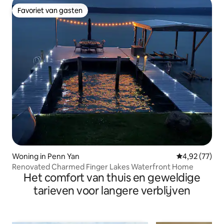
Favoriet van gasten
Favoriet van gasten
Woning in Penn Yan
Gemiddelde be
4,92 (77)
Renovated Charmed Finger Lakes Waterfront Home
Het comfort van thuis en geweldige
tarieven voor langere verblijven