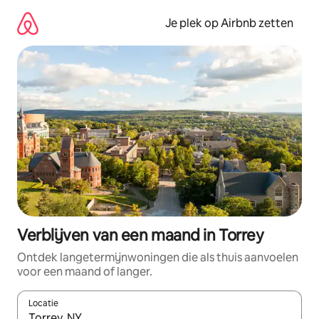
Ga
direct
Je plek op Airbnb zetten
naar
inhoud
Verblijven van een maand in Torrey
Ontdek langetermijnwoningen die als thuis aanvoelen
voor een maand of langer.
Locatie
Wanneer er resultaten beschikbaar zijn, maak je een keuze met 