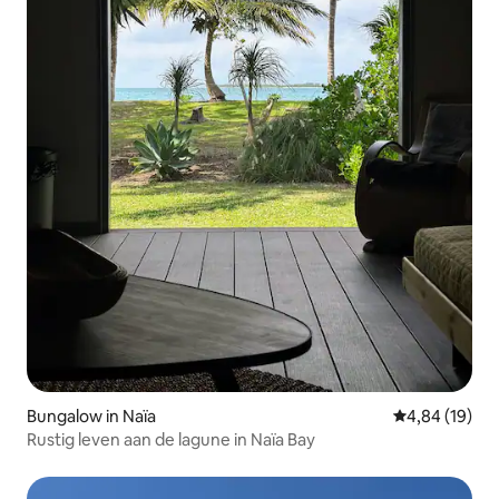
Bungalow in Naïa
Gemiddelde be
4,84 (19)
Rustig leven aan de lagune in Naïa Bay