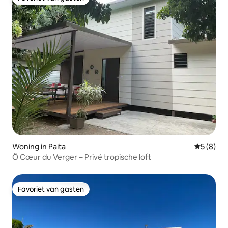
Favoriet van gasten
Woning in Paita
Gemiddeld
5 (8)
Ô Cœur du Verger – Privé tropische loft
Favoriet van gasten
Favoriet van gasten