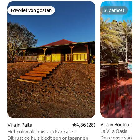
Favoriet van gasten
Superhost
Favoriet van gasten
Superhost
Villa in Bouloupari
Villa in Paita
Gemiddelde beoordeling van 4,
4,86 (28)
La Villa Oasis
Het koloniale huis van Karikaté -
Toegang tot de zee!
Deze oase van rus
Dit rustige huis biedt een ontspannen