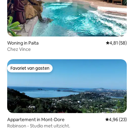
Woning in Paita
Gemiddelde be
4,81 (58)
Chez Vince
Favoriet van gasten
Favoriet van gasten
Appartement in Mont-Dore
Gemiddelde be
4,96 (23)
Robinson - Studio met uitzicht.