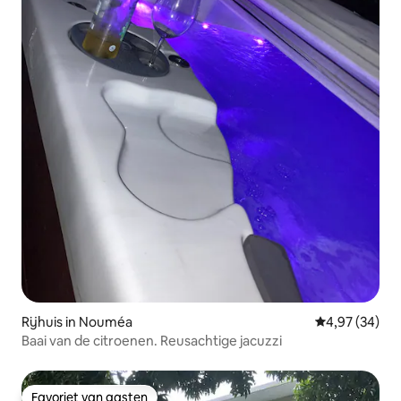
Rijhuis in Nouméa
Gemiddelde be
4,97 (34)
Baai van de citroenen. Reusachtige jacuzzi
Favoriet van gasten