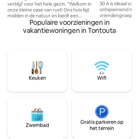
30 A is ideaal voo
verblijf voor het hele gezin. "Welkom in
ontspannend mom
onze kleine oase van rust! Ons huis ligt
vriendengroepen. 
midden in de natuur en biedt een
Populaire voorzieningen in
comfortabel geschi
adembenemend uitzicht op zee
Buiten nodigt ee
(toegang tot het strand), een rustige
vakantiewoningen in Tontouta
terras ontspanning
omgeving en het originele gezelschap
overdekt terras g
van onze dieren. Een perfect verblijf om
volledig uitgerus
in alle rust op te laden en te genieten
vriendelijke ruim
van een betoverende vakantie. Tot heel
komen. Trampolin
snel!" Feesten zijn niet toegestaan,
game arcade kiosk
dankjewel. Mogelijkheid om ontbijt te
en boeken maken 
laten bezorgen. Volledig uitgeruste
entertainment en 
keuken, kleine barbecueplaats!
Keuken
Wifi
Gratis parkeren op
Zwembad
het terrein