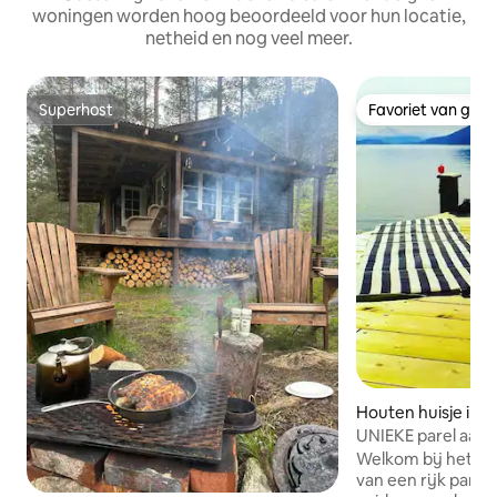
woningen worden hoog beoordeeld voor hun locatie,
netheid en nog veel meer.
Superhost
Favoriet van gas
Superhost
Favoriet van gas
Houten huisje in S
UNIEKE parel aan he
Welkom bij het juw
van een rijk pand m