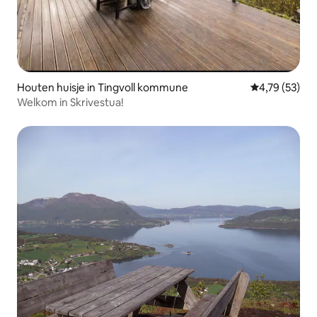
Houten huisje in Tingvoll kommune
Gemiddelde be
4,79 (53)
Welkom in Skrivestua!