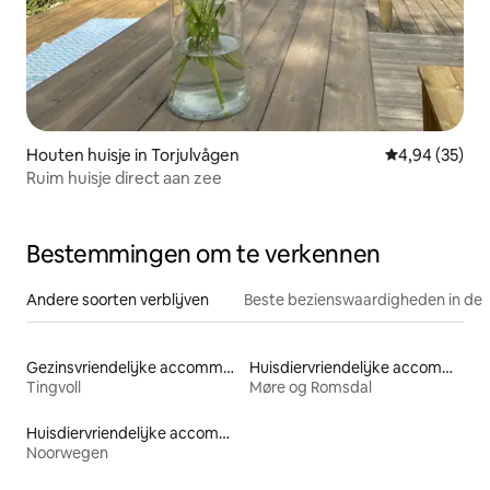
Houten huisje in Torjulvågen
Gemiddelde be
4,94 (35)
Ruim huisje direct aan zee
Bestemmingen om te verkennen
Andere soorten verblijven
Beste bezienswaardigheden in de 
Gezinsvriendelijke accommodaties
Huisdiervriendelijke accommodaties
Tingvoll
Møre og Romsdal
Huisdiervriendelijke accommodaties
Noorwegen