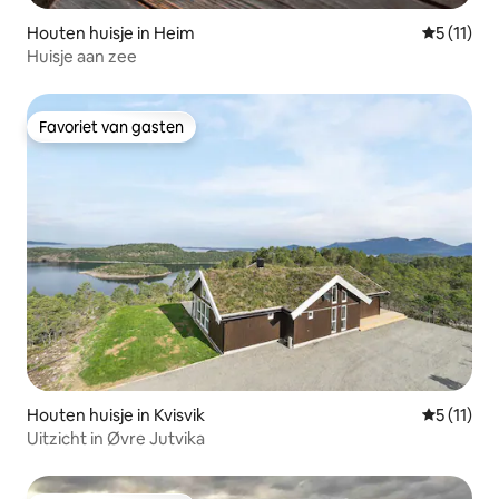
Houten huisje in Heim
Gemiddeld
5 (11)
Huisje aan zee
Favoriet van gasten
Favoriet van gasten
Houten huisje in Kvisvik
Gemiddeld
5 (11)
Uitzicht in Øvre Jutvika