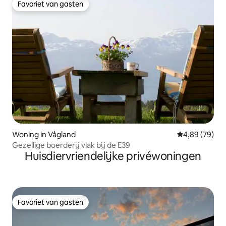
Favoriet van gasten
Favoriet van gasten
Woning in Vågland
Gemiddelde be
4,89 (79)
Gezellige boerderij vlak bij de E39
Huisdiervriendelijke privéwoningen
Favoriet van gasten
Favoriet van gasten