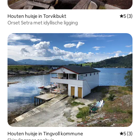
Houten huisje in Torvikbukt
Gemiddeld
5 (3)
Orset Setra met idyllische ligging
Houten huisje in Tingvoll kommune
Gemiddeld
5 (3)