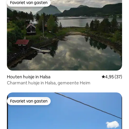
Favoriet van gasten
Favoriet van gasten
Houten huisje in Halsa
Gemiddelde be
4,95 (37)
Charmant huisje in Halsa, gemeente Heim
Favoriet van gasten
Favoriet van gasten