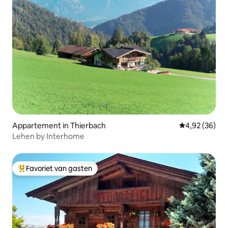
Appartement in Thierbach
Gemiddelde be
4,92 (36)
Lehen by Interhome
Favoriet van gasten
Topfavoriet van gasten