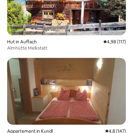
Hut in Auffach
Gemiddelde beo
4,98 (117)
Almhütte Melkstatt
Appartement in Kundl
Gemiddelde be
4,8 (147)