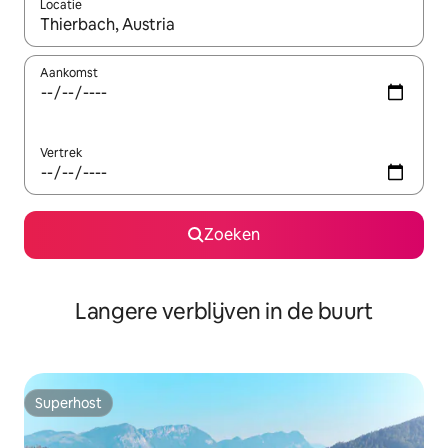
Locatie
Wanneer er resultaten beschikbaar zijn, maak je een keuze met 
Aankomst
Vertrek
Zoeken
Langere verblijven in de buurt
Superhost
Superhost