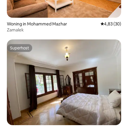
Woning in Mohammed Mazhar
Gemiddelde be
4,83 (30)
Zamalek
Superhost
Superhost