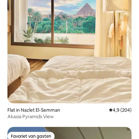
Flat in Nazlet El-Semman
Gemiddelde be
4,9 (204)
Akasia Pyramids View
Favoriet van gasten
Favoriet van gasten