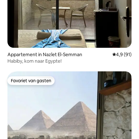
Appartement in Nazlet El-Semman
Gemiddelde b
4,9 (91)
Habiby, kom naar Egypte!
Favoriet van gasten
Favoriet van gasten