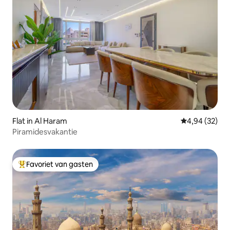
Flat in Al Haram
Gemiddelde be
4,94 (32)
Piramidesvakantie
Favoriet van gasten
Topfavoriet van gasten