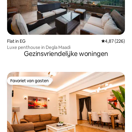
Flat in EG
Gemiddelde beo
4,87 (226)
Luxe penthouse in Degla Maadi
Gezinsvriendelijke woningen
Favoriet van gasten
Favoriet van gasten