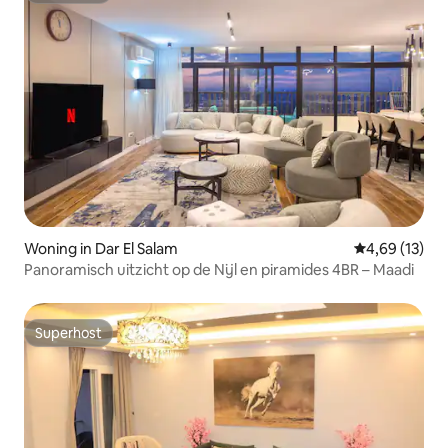
Woning in Dar El Salam
Gemiddelde be
4,69 (13)
Panoramisch uitzicht op de Nijl en piramides 4BR – Maadi
Superhost
Superhost