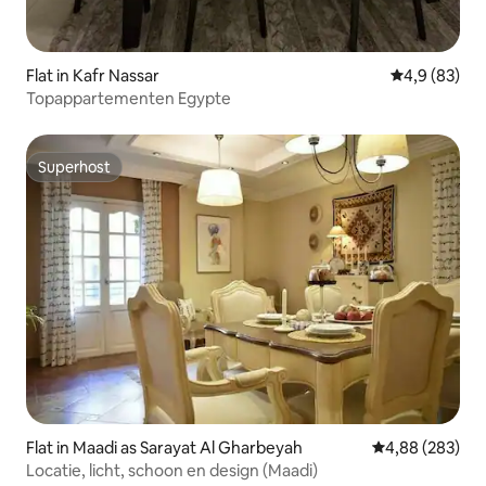
Flat in Kafr Nassar
Gemiddelde b
4,9 (83)
Topappartementen Egypte
Superhost
Superhost
Flat in Maadi as Sarayat Al Gharbeyah
Gemiddelde beo
4,88 (283)
Locatie, licht, schoon en design (Maadi)