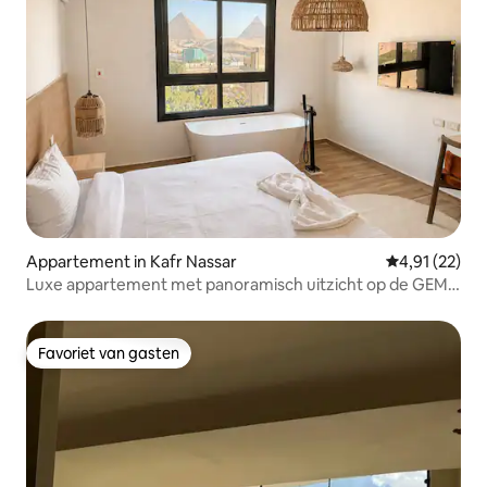
Appartement in Kafr Nassar
Gemiddelde be
4,91 (22)
Luxe appartement met panoramisch uitzicht op de GEM
en de piramides
Favoriet van gasten
Favoriet van gasten