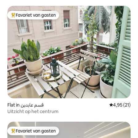
Favoriet van gasten
Topfavoriet van gasten
Flat in قسم عابدين
Gemiddelde be
4,95 (21)
Uitzicht op het centrum
Favoriet van gasten
Topfavoriet van gasten