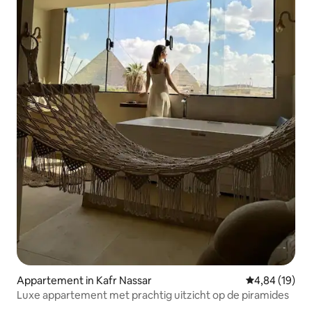
Appartement in Kafr Nassar
Gemiddelde be
4,84 (19)
Luxe appartement met prachtig uitzicht op de piramides