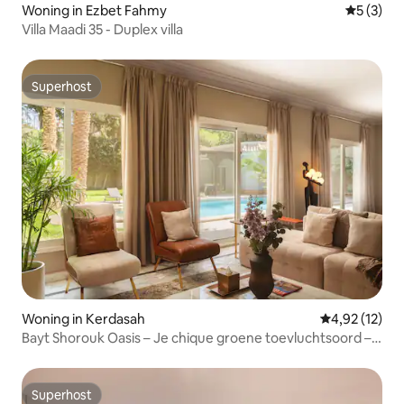
Woning in Ezbet Fahmy
Gemiddeld
5 (3)
Villa Maadi 35 - Duplex villa
Superhost
Superhost
Woning in Kerdasah
Gemiddelde be
4,92 (12)
Bayt Shorouk Oasis – Je chique groene toevluchtsoord –
Nesty
Superhost
Superhost