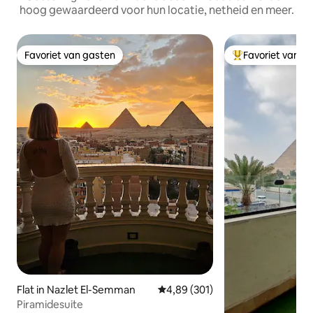
hoog gewaardeerd voor hun locatie, netheid en meer.
Favoriet van gasten
Favoriet van g
Favoriet van gasten
Topfavoriet van 
Flat in Nazlet El-Semman
Gemiddelde beoordeling van 4,8
4,89 (301)
Piramidesuite