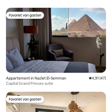
Favoriet van gasten
Favoriet van gasten
Appartement in Nazlet El-Semman
Gemiddelde b
4,91 (47)
Capital Grand Princes-suite
Favoriet van gasten
Favoriet van gasten