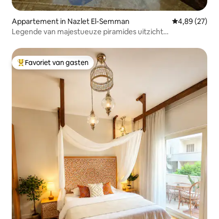
Appartement in Nazlet El-Semman
Gemiddelde be
4,89 (27)
Legende van majestueuze piramides uitzicht
appartement
Favoriet van gasten
Topfavoriet van gasten