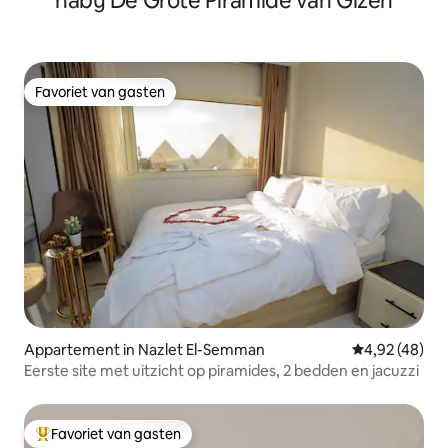
nabij De Grote Piramide van Gizeh
Favoriet van gasten
Favoriet van gasten
Appartement in Nazlet El-Semman
Gemiddelde be
4,92 (48)
Eerste site met uitzicht op piramides, 2 bedden en jacuzzi
Favoriet van gasten
Topfavoriet van gasten