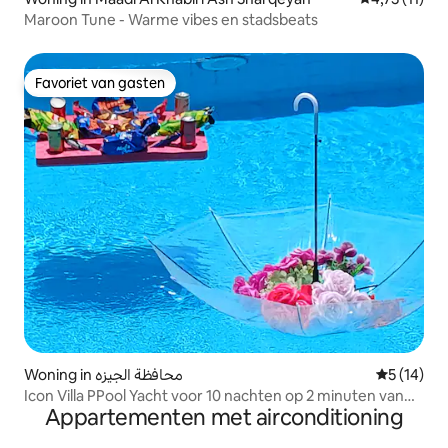
Maroon Tune - Warme vibes en stadsbeats
Favoriet van gasten
Favoriet van gasten
Woning in محافظة الجيزه
Gemiddelde
5 (14)
Icon Villa PPool Yacht voor 10 nachten op 2 minuten van
Appartementen met airconditioning
GEM