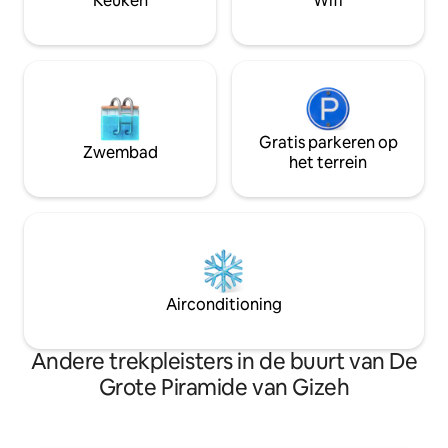
Keuken
Wifi
kunt ook om aanb
Gratis parkeren op
Zwembad
het terrein
Airconditioning
Andere trekpleisters in de buurt van De
Grote Piramide van Gizeh