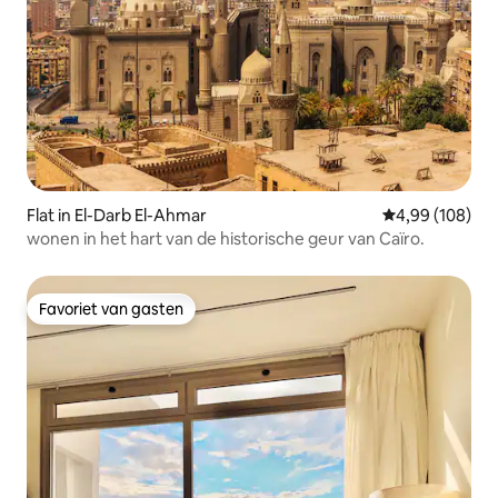
Flat in El-Darb El-Ahmar
Gemiddelde beo
4,99 (108)
wonen in het hart van de historische geur van Caïro.
Favoriet van gasten
Favoriet van gasten