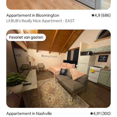
Appartement in Bloomington
Gemiddelde be
4,9 (686)
Lil BUB's Really Nice Apartment - EAST
Favoriet van gasten
Favoriet van gasten
Appartement in Nashville
Gemiddelde beo
4,91 (300)