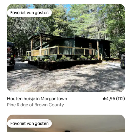
Favoriet van gasten
Favoriet van gasten
Houten huisje in Morgantown
Gemiddelde beo
4,96 (112)
Pine Ridge of Brown County
Favoriet van gasten
Favoriet van gasten