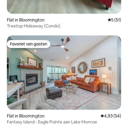
Flat in Bloomington
Gemiddeld
5 (51)
Treetop Hideaway (Condo)
Favoriet van gasten
Favoriet van gasten
Flat in Bloomington
Gemiddelde be
4,93 (54)
Fantasy Island - Eagle Pointe aan Lake Monroe