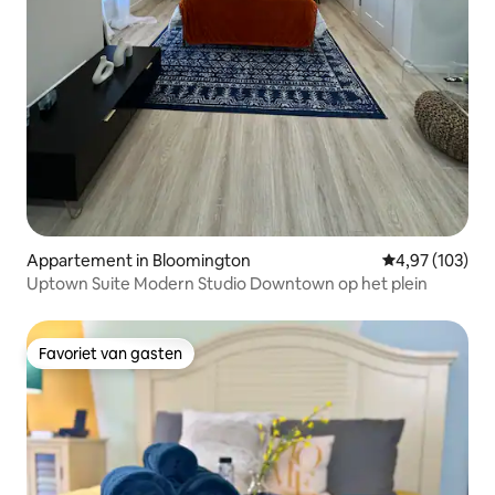
Appartement in Bloomington
Gemiddelde beo
4,97 (103)
Uptown Suite Modern Studio Downtown op het plein
Favoriet van gasten
Favoriet van gasten