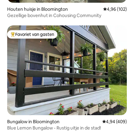
Houten huisje in Bloomington
Gemiddelde beo
4,96 (102)
Gezellige bovenhut in Cohousing Community
Favoriet van gasten
Topfavoriet van gasten
Bungalow in Bloomington
Gemiddelde beo
4,94 (409)
Blue Lemon Bungalow - Rustig uitje in de stad!