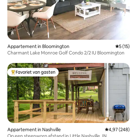
Appartement in Bloomington
Gemiddeld
5 (15)
Charmant Lake Monroe Golf Condo 2/2 IU Bloomington
Favoriet van gasten
Topfavoriet van gasten
Appartement in Nashville
Gemiddelde beo
4,97 (248)
Op een steenworp afstand in Little Nashville, IN