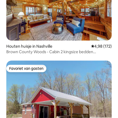
Houten huisje in Nashville
Gemiddelde beo
4,98 (172)
Brown County Woods - Cabin 2 kingsize bedden
Afgelegen
Favoriet van gasten
Favoriet van gasten