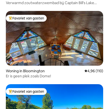
Verwarmd zoutwaterzwembad bij Captain Bill's Lake
House
Favoriet van gasten
Topfavoriet van gasten
Woning in Bloomington
Gemiddelde beo
4,96 (110)
Er is geen plek zoals Dome!
Favoriet van gasten
Topfavoriet van gasten