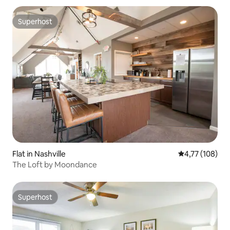
Superhost
Superhost
Flat in Nashville
Gemiddelde beo
4,77 (108)
The Loft by Moondance
Superhost
Superhost