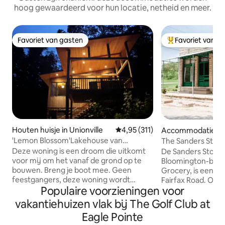
hoog gewaardeerd voor hun locatie, netheid en meer.
Favoriet van gasten
Favoriet van g
Favoriet van gasten
Topfavoriet van 
Houten huisje in Unionville
Gemiddelde beoordeling van 4,9
4,95 (311)
Accommodatie in 
on
'Lemon Blossom'Lakehouse van
The Sanders Stor
Brownsmith Studios
Deze woning is een droom die uitkomt
De Sanders Store,
voor mij om het vanaf de grond op te
Bloomington-bewo
bouwen. Breng je boot mee. Geen
Grocery, is een b
feestgangers, deze woning wordt
Fairfax Road. Oors
Populaire voorzieningen voor
aangeboden aan gezinnen en koppels
in 1913, opereerde
die mijn buren of onze rustige baai niet
een supermarkt v
vakantiehuizen vlak bij The Golf Club at
zullen storen. De woning beschikt over
gemeenschap tot 1967. De ru
Eagle Pointe
een stoomdouche, kingsize bed, ligbank,
leeg en grotendee