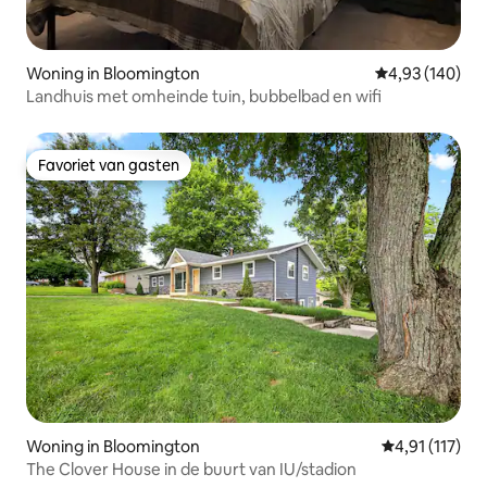
Woning in Bloomington
Gemiddelde beo
4,93 (140)
Landhuis met omheinde tuin, bubbelbad en wifi
Favoriet van gasten
Favoriet van gasten
Woning in Bloomington
Gemiddelde be
4,91 (117)
The Clover House in de buurt van IU/stadion