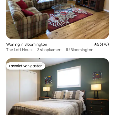
Woning in Bloomington
Gemiddelde 
5 (476)
The Loft House – 3 slaapkamers – IU Bloomington
Favoriet van gasten
Favoriet van gasten