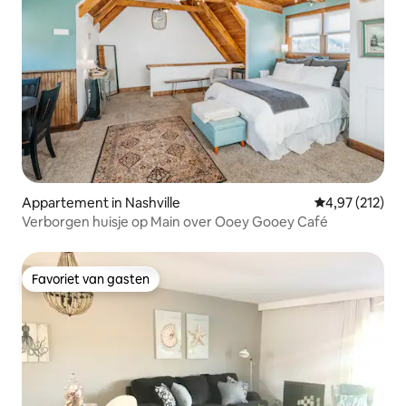
Appartement in Nashville
Gemiddelde beo
4,97 (212)
Verborgen huisje op Main over Ooey Gooey Café
Favoriet van gasten
Favoriet van gasten