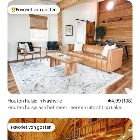
Favoriet van gasten
Topfavoriet van gasten
Houten huisje in Nashville
Gemiddelde beo
4,99 (108)
Houten huisje aan het meer | Sereen uitzicht op Lake
Monroe + terras
Favoriet van gasten
Favoriet van gasten