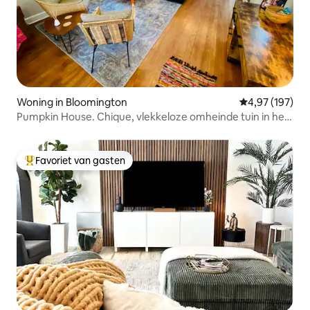
Woning in Bloomington
Gemiddelde beo
4,97 (197)
Pumpkin House. Chique, vlekkeloze omheinde tuin in het
centrum
Favoriet van gasten
Topfavoriet van gasten