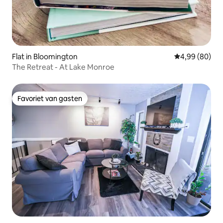
Flat in Bloomington
Gemiddelde be
4,99 (80)
The Retreat - At Lake Monroe
Favoriet van gasten
Favoriet van gasten