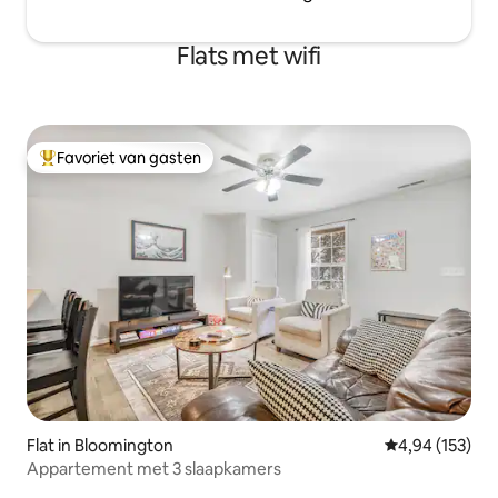
Flats met wifi
Favoriet van gasten
Topfavoriet van gasten
Flat in Bloomington
Gemiddelde beo
4,94 (153)
Appartement met 3 slaapkamers