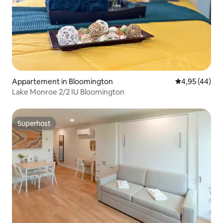
Appartement in Bloomington
Gemiddelde be
4,95 (44)
Lake Monroe 2/2 IU Bloomington
Superhost
Superhost