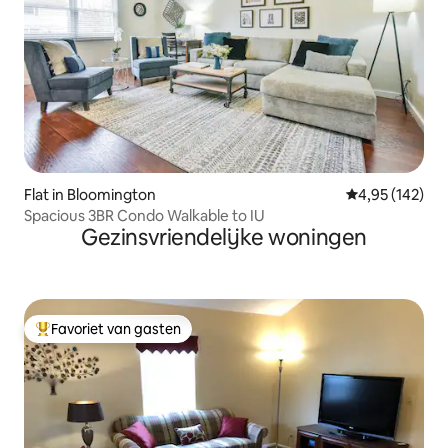
Flat in Bloomington
Gemiddelde beo
4,95 (142)
Spacious 3BR Condo Walkable to IU
Gezinsvriendelijke woningen
Favoriet van gasten
Topfavoriet van gasten