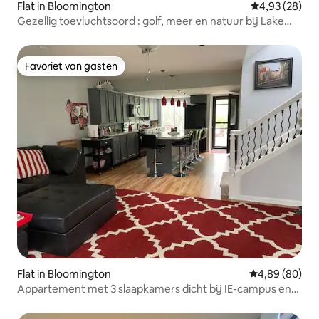
Flat in Bloomington
Gemiddelde be
4,93 (28)
Gezellig toevluchtsoord : golf, meer en natuur bij Lake
Monroe
Favoriet van gasten
Favoriet van gasten
Flat in Bloomington
Gemiddelde be
4,89 (80)
Appartement met 3 slaapkamers dicht bij IE-campus en
Lake Monroe