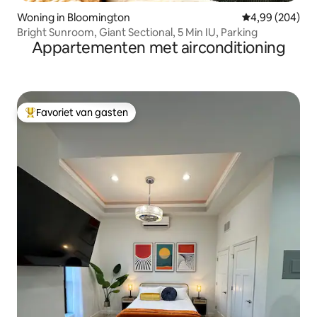
Woning in Bloomington
Gemiddelde beo
4,99 (204)
Bright Sunroom, Giant Sectional, 5 Min IU, Parking
Appartementen met airconditioning
Favoriet van gasten
Topfavoriet van gasten