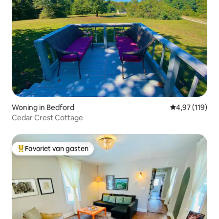
Woning in Bedford
Gemiddelde beo
4,97 (119)
Cedar Crest Cottage
Favoriet van gasten
Topfavoriet van gasten