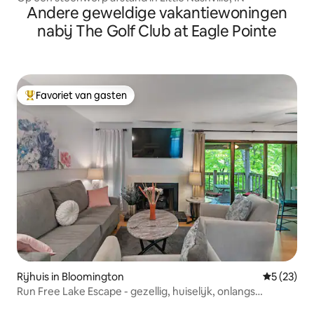
Andere geweldige vakantiewoningen
nabij The Golf Club at Eagle Pointe
Favoriet van gasten
Topfavoriet van gasten
Rijhuis in Bloomington
Gemiddelde
5 (23)
Run Free Lake Escape - gezellig, huiselijk, onlangs
gerenoveerd!