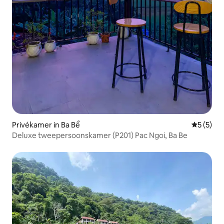
Privékamer in Ba Bể
Gemiddeld
5 (5)
Deluxe tweepersoonskamer (P201) Pac Ngoi, Ba Be