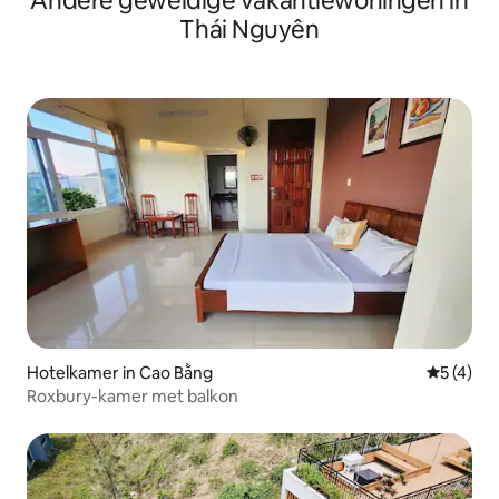
Andere geweldige vakantiewoningen in
Thái Nguyên
Hotelkamer in Cao Bằng
Gemiddeld
5 (4)
Roxbury-kamer met balkon