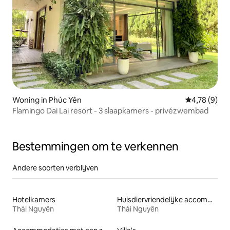
Woning in Phúc Yên
Gemiddelde b
4,78 (9)
Flamingo Dai Lai resort - 3 slaapkamers - privézwembad
Bestemmingen om te verkennen
Andere soorten verblijven
Hotelkamers
Huisdiervriendelijke accommodaties
Thái Nguyên
Thái Nguyên