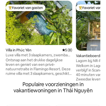
Favoriet van gasten
Favoriet van g
Topfavoriet van gasten
Topfavoriet van 
Villa in Phúc Yên
Gemiddelde beoordeling va
5 (8)
Luxe villa met 3 slaapkamers, zwembad,
Vakantieboerderij 
tuin en badkuip in Flamingo
Ontsnap aan het drukke dagelijkse
Lagom bij NR-Priva
leven en geniet van een privé-
Garden House
Welkom in Lagom-
natuurretraite in Flamingo Resort. Deze
verblijf in Scandin
ruime villa met 3 slaapkamers, geschikt
40 minuten van Hanoi. Lagom
voor maximaal 10 gasten, is perfect voor
Zweedse levensfil
gezinnen en vriendengroepen. Geniet
Populaire voorzieningen in
wanneer genoeg g
van een privézwembad, een
gevormd tijdens e
vakantiewoningen in Thái Nguyên
karaokehoek, een biljarttafel, een
leven. Lagom is ee
buitenbarbecue en een gezellige
terugkeert naar d
woonkamer. Elke slaapkamer heeft een
bent van de drukt
eigen badkamer, wat extra comfort en