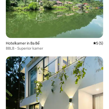
Hotelkamer in Ba Bể
Gemiddeld
5 (5)
BBLB - Superior kamer