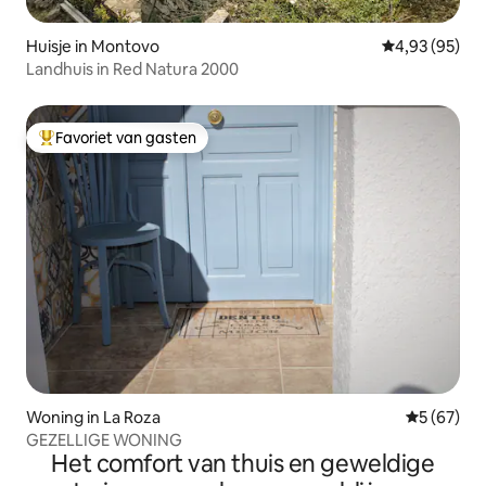
Huisje in Montovo
Gemiddelde be
4,93 (95)
Landhuis in Red Natura 2000
Favoriet van gasten
Topfavoriet van gasten
Woning in La Roza
Gemiddelde
5 (67)
GEZELLIGE WONING
Het comfort van thuis en geweldige