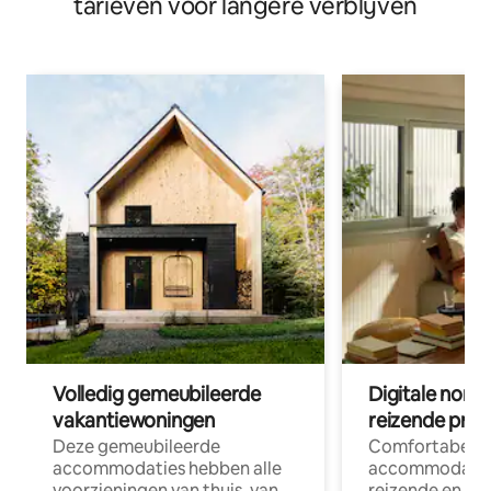
tarieven voor langere verblijven
Volledig gemeubileerde
Digitale nom
vakantiewoningen
reizende prof
Deze gemeubileerde
Comfortabele
accommodaties hebben alle
accommodatie
voorzieningen van thuis, van
reizende en op