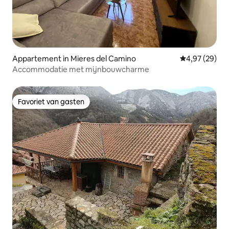
Appartement in Mieres del Camino
Gemiddelde be
4,97 (29)
Accommodatie met mijnbouwcharme
Favoriet van gasten
Favoriet van gasten