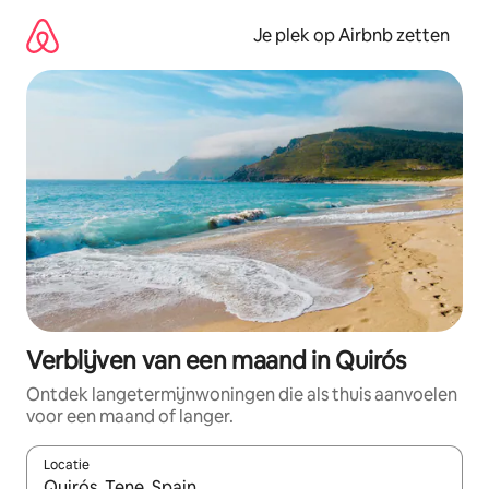
Ga
direct
Je plek op Airbnb zetten
naar
inhoud
Verblijven van een maand in Quirós
Ontdek langetermijnwoningen die als thuis aanvoelen
voor een maand of langer.
Locatie
Wanneer er resultaten beschikbaar zijn, maak je een keuze met 