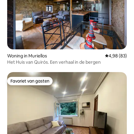
Woning in Muriellos
Gemiddelde be
4,98 (83)
Het Huis van Quirós. Een verhaal in de bergen
Favoriet van gasten
Favoriet van gasten