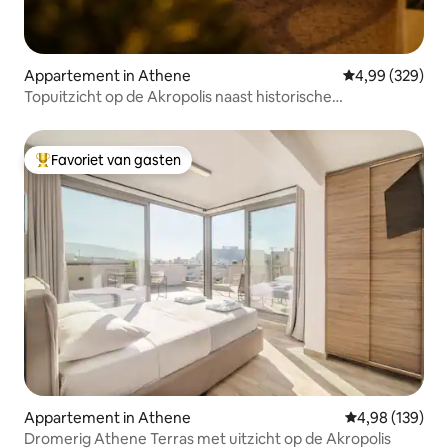
Appartement in Athene
Gemiddelde beo
4,99 (329)
Topuitzicht op de Akropolis naast historische
bezienswaardigheden!
Favoriet van gasten
Topfavoriet van gasten
Appartement in Athene
Gemiddelde beo
4,98 (139)
Dromerig Athene Terras met uitzicht op de Akropolis