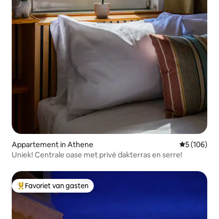
Appartement in Athene
Gemiddelde 
5 (106)
Uniek! Centrale oase met privé dakterras en serre!
Favoriet van gasten
Topfavoriet van gasten