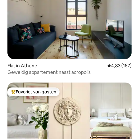
Flat in Athene
Gemiddelde beo
4,83 (167)
Geweldig appartement naast acropolis
Favoriet van gasten
Topfavoriet van gasten