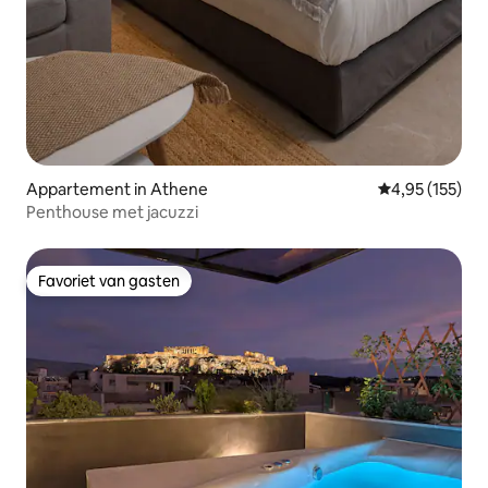
Appartement in Athene
Gemiddelde beo
4,95 (155)
Penthouse met jacuzzi
Favoriet van gasten
Favoriet van gasten