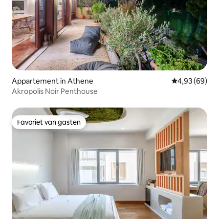
Appartement in Athene
Gemiddelde be
4,93 (69)
Akropolis Noir Penthouse
Favoriet van gasten
Favoriet van gasten