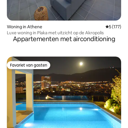
Woning in Athene
Gemiddelde 
5 (177)
Luxe woning in Plaka met uitzicht op de Akropolis
Appartementen met airconditioning
Favoriet van gasten
Favoriet van gasten