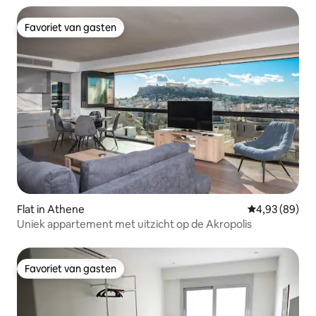
Favoriet van gasten
Favoriet van gasten
Flat in Athene
Gemiddelde be
4,93 (89)
Uniek appartement met uitzicht op de Akropolis
Favoriet van gasten
Favoriet van gasten