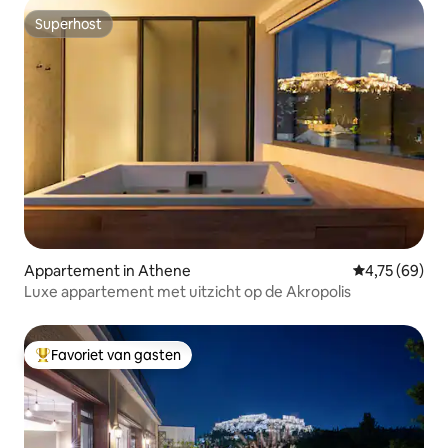
Superhost
Superhost
Appartement in Athene
Gemiddelde be
4,75 (69)
Luxe appartement met uitzicht op de Akropolis
Favoriet van gasten
Topfavoriet van gasten