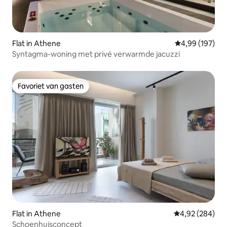
Flat in Athene
Gemiddelde beo
4,99 (197)
Syntagma-woning met privé verwarmde jacuzzi
Favoriet van gasten
Favoriet van gasten
Flat in Athene
Gemiddelde beo
4,92 (284)
Schoenhuisconcept