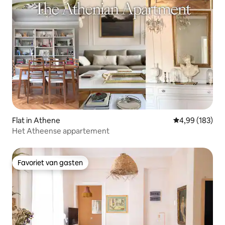
Flat in Athene
Gemiddelde beo
4,99 (183)
Het Atheense appartement
Favoriet van gasten
Favoriet van gasten