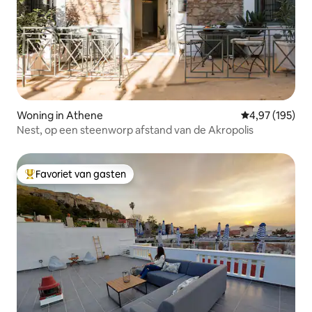
Woning in Athene
Gemiddelde beo
4,97 (195)
Nest, op een steenworp afstand van de Akropolis
Favoriet van gasten
Topfavoriet van gasten