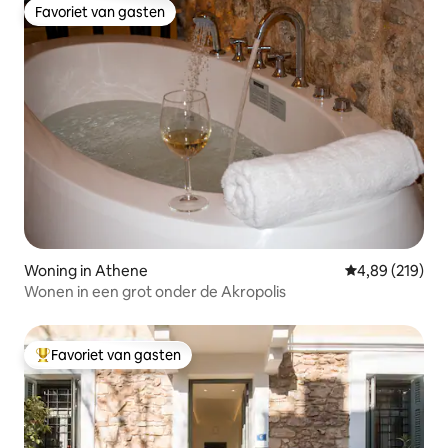
Favoriet van gasten
Favoriet van gasten
Woning in Athene
Gemiddelde beo
4,89 (219)
Wonen in een grot onder de Akropolis
Favoriet van gasten
Topfavoriet van gasten