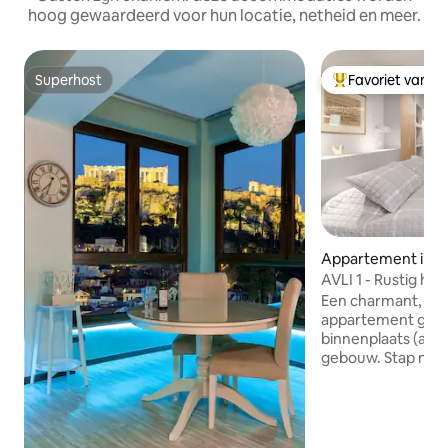
hoog gewaardeerd voor hun locatie, netheid en meer.
Superhost
Favoriet van g
Superhost
Topfavoriet van 
Appartement in 
AVLI 1 - Rustig hui
de Akropolis
Een charmant, sm
appartement geleg
binnenplaats (avli
gebouw. Stap naar buiten en verken het
historische hart 
door musea, galer
vindplaatsen, cafés 
appartement ligt 