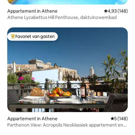
Appartement in Athene
Gemiddelde beo
4,93 (148)
Athene Lycabettus Hill Penthouse, daktuinzwembad
Favoriet van gasten
Topfavoriet van gasten
Appartement in Athene
Gemiddelde 
5 (148)
Parthenon View: Acropolis Neoklassiek appartement en
terras