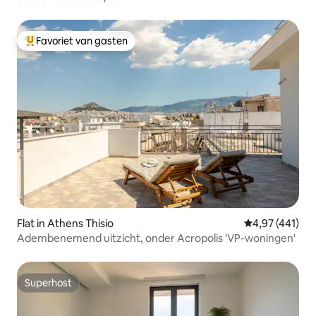
Favoriet van gasten
Topfavoriet van gasten
Flat in Athens Thisio
Gemiddelde beo
4,97 (441)
Adembenemend uitzicht, onder Acropolis 'VP-woningen'
Superhost
Superhost