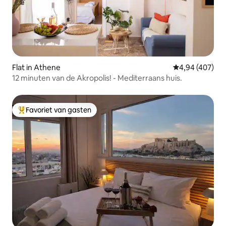
Flat in Athene
Gemiddelde beo
4,94 (407)
12 minuten van de Akropolis! - Mediterraans huis.
Favoriet van gasten
Topfavoriet van gasten