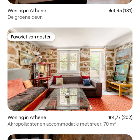
Woning in Athene
Gemiddelde beo
4,95 (181)
De groene deur.
Favoriet van gasten
Favoriet van gasten
Woning in Athene
Gemiddelde beo
4,77 (202)
Akropolis: stenen accommodatie met sfeer, 70 m²