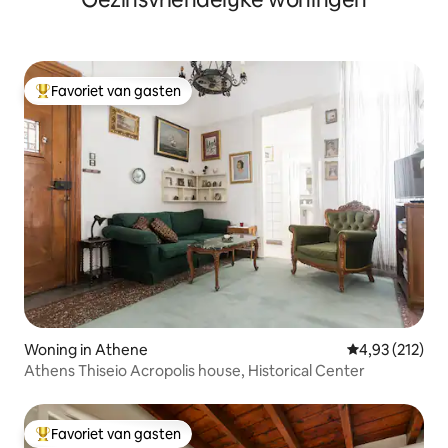
Favoriet van gasten
Topfavoriet van gasten
Woning in Athene
Gemiddelde beo
4,93 (212)
Athens Thiseio Acropolis house, Historical Center
Favoriet van gasten
Topfavoriet van gasten