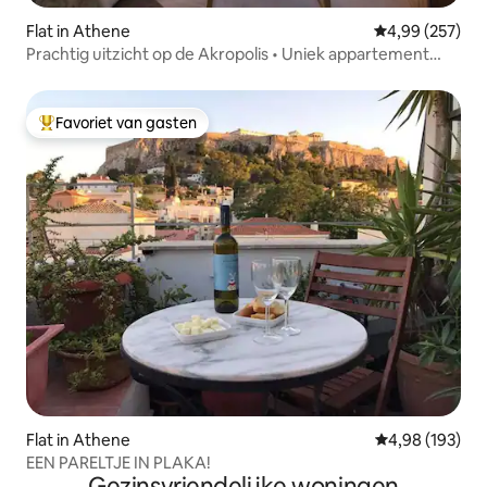
Flat in Athene
Gemiddelde beo
4,99 (257)
Prachtig uitzicht op de Akropolis • Uniek appartement
met 2 slaapkamers •
Favoriet van gasten
Topfavoriet van gasten
Flat in Athene
Gemiddelde beo
4,98 (193)
EEN PARELTJE IN PLAKA!
Gezinsvriendelijke woningen