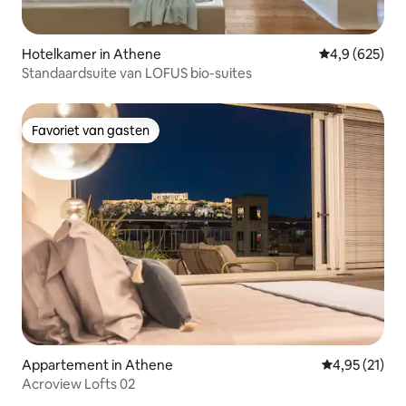
Hotelkamer in Athene
Gemiddelde be
4,9 (625)
Standaardsuite van LOFUS bio-suites
Favoriet van gasten
Favoriet van gasten
Appartement in Athene
Gemiddelde be
4,95 (21)
Acroview Lofts 02