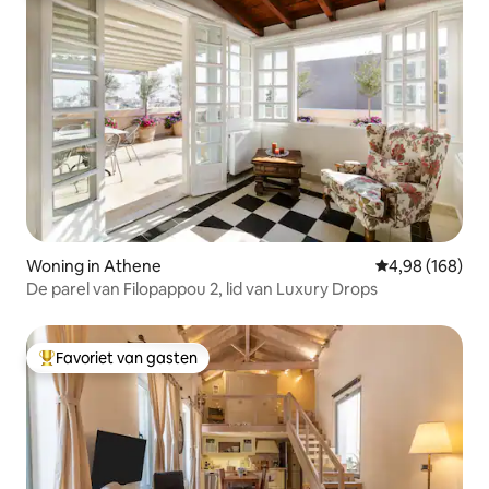
Woning in Athene
Gemiddelde beo
4,98 (168)
De parel van Filopappou 2, lid van Luxury Drops
Favoriet van gasten
Topfavoriet van gasten