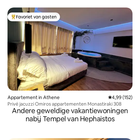
Favoriet van gasten
Topfavoriet van gasten
Appartement in Athene
Gemiddelde beo
4,99 (152)
Privé jacuzzi Omiros appartementen Monastiraki 308
Andere geweldige vakantiewoningen
nabij Tempel van Hephaistos