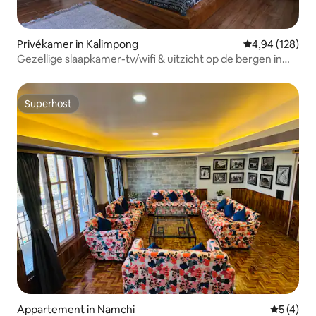
Privékamer in Kalimpong
Gemiddelde beo
4,94 (128)
Gezellige slaapkamer-tv/wifi & uitzicht op de bergen in
Kalimpong
Superhost
Superhost
Appartement in Namchi
Gemiddeld
5 (4)