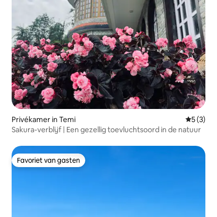
Privékamer in Temi
Gemiddeld
5 (3)
Sakura-verblijf | Een gezellig toevluchtsoord in de natuur
Favoriet van gasten
Favoriet van gasten