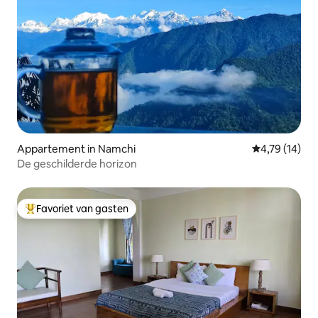
Appartement in Namchi
Gemiddelde be
4,79 (14)
De geschilderde horizon
Favoriet van gasten
Topfavoriet van gasten