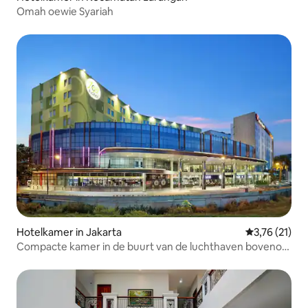
Omah oewie Syariah
Hotelkamer in Jakarta
Gemiddelde b
3,76 (21)
Compacte kamer in de buurt van de luchthaven bovenop
het winkelcentrum van Zest