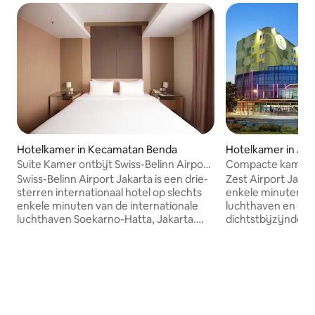
Hotelkamer in Kecamatan Benda
Hotelkamer in Jak
Suite Kamer ontbijt Swiss-Belinn Airport
Compacte kamer i
Jakarta
luchthaven boven
Swiss-Belinn Airport Jakarta is een drie-
Zest Airport Jakart
van Zest
sterren internationaal hotel op slechts
enkele minuten ri
enkele minuten van de internationale
luchthaven en een
luchthaven Soekarno-Hatta, Jakarta.
dichtstbijzijnde h
Wij bieden gasten een gratis shuttlebus
Hatta Internationa
van en naar de luchthaven. Het hotel is
het gemakkelijk i
een combinatie van modern en stijlvol
zakenreizigers en
design en is omgeven door aangelegde
door middel van t
tuinen die de sereniteit van gasten
centrale zaken- en
geven in het bruisende Tangerang-
Ideaal voor elke v
gebied, waardoor het hotel de perfecte
zakelijke bijeenko